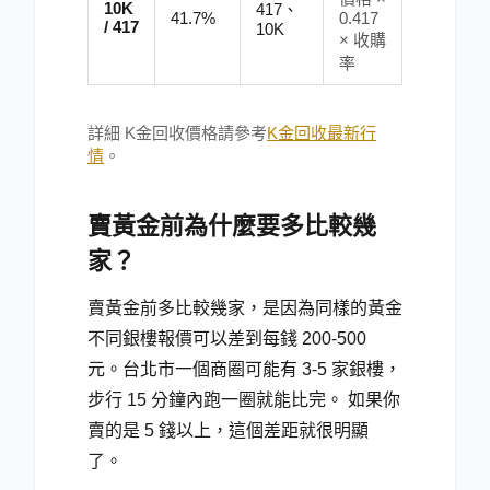
10K
417、
41.7%
0.417
/ 417
10K
× 收購
率
詳細 K金回收價格請參考
K金回收最新行
情
。
賣黃金前為什麼要多比較幾
家？
賣黃金前多比較幾家，是因為同樣的黃金
不同銀樓報價可以差到每錢 200-500
元。台北市一個商圈可能有 3-5 家銀樓，
步行 15 分鐘內跑一圈就能比完。 如果你
賣的是 5 錢以上，這個差距就很明顯
了。