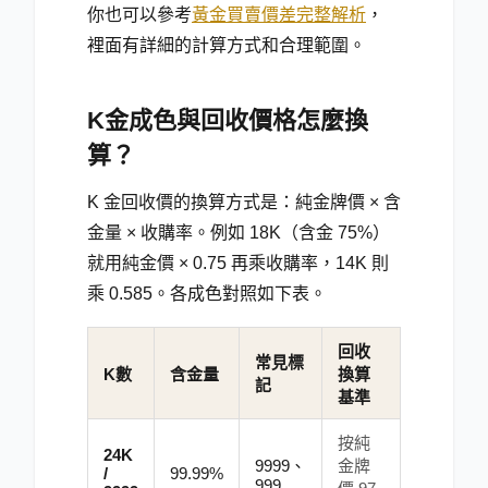
你也可以參考
黃金買賣價差完整解析
，
裡面有詳細的計算方式和合理範圍。
K金成色與回收價格怎麼換
算？
K 金回收價的換算方式是：純金牌價 × 含
金量 × 收購率。例如 18K（含金 75%）
就用純金價 × 0.75 再乘收購率，14K 則
乘 0.585。各成色對照如下表。
回收
常見標
K數
含金量
換算
記
基準
按純
24K
9999、
金牌
/
99.99%
999