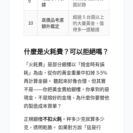
9
據
面記錄
超過 5 台兩以上
高價品考慮
10
的大量黃金，值
額外鑑定
得多一道驗證
什麼是火耗費？可以拒絕嗎？
「火耗費」是部分銀樓以「熔金時有損
耗」為由，從你的黃金重量中扣掉 3-5%
再計算金額。 聽起來好像合理，但其實
不是——你把黃金賣給銀樓，你拿到的是
現金，不是熔好的金塊，為什麼你要替他
的製造成本買單？
正規銀樓
不扣火耗
。秤多少克就算多少
克，透明乾脆。 如果對方說「這是行