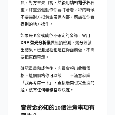
員，對方會先目視，然後用
精密電子秤
秤
重。秤重這個動作你要盯著看，秤的時候
不要讓對方把黃金帶進內部，應該在你看
得到的地方操作。
如果是 K金或成色不確定的金飾，會用
XRF 螢光分析儀
做無損檢測，幾分鐘就
出結果。檢測過程也是在你面前做，不需
要把東西帶走。
確認重量和成色後，店員會報出收購價
格。這個價格你可以談——不滿意就說
「我再考慮一下」，直接離開也完全沒問
題，沒有任何義務當場決定。
賣黃金必知的10個注意事項有