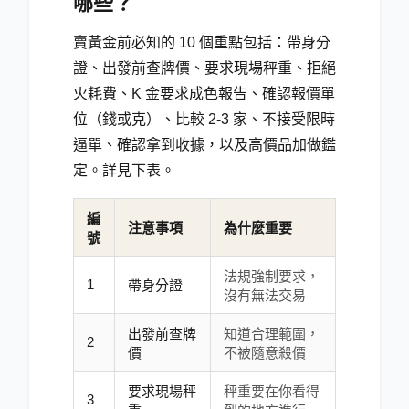
哪些？
賣黃金前必知的 10 個重點包括：帶身分
證、出發前查牌價、要求現場秤重、拒絕
火耗費、K 金要求成色報告、確認報價單
位（錢或克）、比較 2-3 家、不接受限時
逼單、確認拿到收據，以及高價品加做鑑
定。詳見下表。
編
注意事項
為什麼重要
號
法規強制要求，
1
帶身分證
沒有無法交易
出發前查牌
知道合理範圍，
2
價
不被隨意殺價
要求現場秤
秤重要在你看得
3