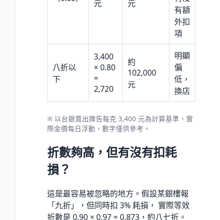
元
元
有額
外扣
項
明顯
3,400
約
八折以
× 0.80
偏
102,000
=
下
低，
元
2,720
換店
※ 以台銀賣出牌告每克 3,400 元為計算基準，實
際金價每日浮動，數字僅供參考。
折數夠高，但有沒有扣耗
損？
這是最容易被忽略的地方。假設某銀樓報
「九折」，但同時扣 3% 耗損， 實際等效
折數是 0.90 × 0.97 = 0.873，約八七折。