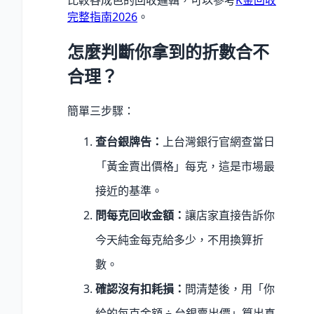
比較各成色的回收邏輯，可以參考
K金回收
完整指南2026
。
怎麼判斷你拿到的折數合不
合理？
簡單三步驟：
查台銀牌告：
上台灣銀行官網查當日
「黃金賣出價格」每克，這是市場最
接近的基準。
問每克回收金額：
讓店家直接告訴你
今天純金每克給多少，不用換算折
數。
確認沒有扣耗損：
問清楚後，用「你
給的每克金額 ÷ 台銀賣出價」算出真