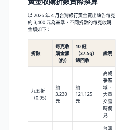
黃金收購折數實際換算
以 2026 年 4 月台灣銀行黃金賣出牌告每克
約 3,400 元為基準，不同折數的每克收購
金額如下：
每克收
10 錢
折數
購金額
（37.5g）
說明
（約）
總回收
高競
爭區
域、
約
約
九五折
3,230
121,125
大量
（0.95）
元
元
交易
時偶
見
台灣