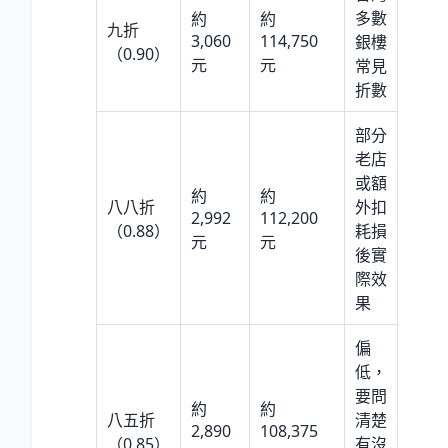
多數
約
約
九折
3,060
114,750
銀樓
（0.90）
元
元
常見
折數
部分
老店
或額
約
約
八八折
外扣
2,992
112,200
（0.88）
耗損
元
元
後實
際效
果
偏
低，
要問
約
約
八五折
清楚
2,890
108,375
（0.85）
有沒