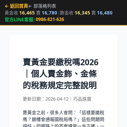
← 返回首頁
← 部落格列表
16,465
16,780
16,345
16,480
黃金收
賣
|
飾金收
賣
|
0986-821-626
官方LINE客服
賣黃金要繳稅嗎2026
｜個人賣金飾、金條
的稅務規定完整說明
更新日期：2026-04-12｜巧品珠寶
賣黃金之前，很多人會問：「這樣要繳稅
嗎？銀樓會通報國稅局嗎？」這些問題問
得好，但網路上的答案通常一半正確、一