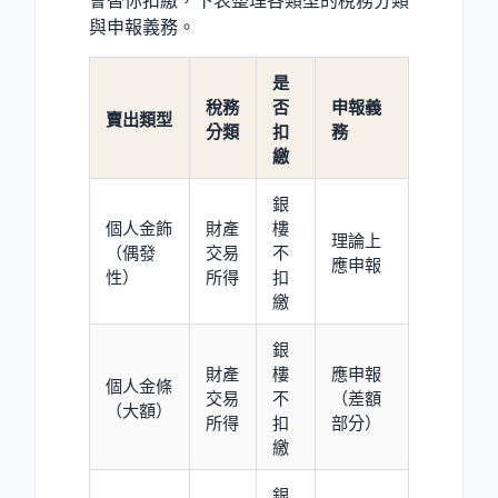
會替你扣繳，下表整理各類型的稅務分類
與申報義務。
是
稅務
否
申報義
賣出類型
分類
扣
務
繳
銀
個人金飾
財產
樓
理論上
（偶發
交易
不
應申報
性）
所得
扣
繳
銀
財產
樓
應申報
個人金條
交易
不
（差額
（大額）
所得
扣
部分）
繳
銀