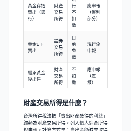
黃金存摺
財產
行
應申報
賣出（銀
交易
不
（獲利
行）
所得
扣
部分）
繳
目
證券
黃金ETF
前
現行免
交易
賣出
免
申報
所得
徵
財產
不
應申報
繼承黃金
交易
扣
（差
後出售
所得
繳
額）
財產交易所得是什麼？
台灣所得稅法把「賣出財產獲得的利益」
歸類為財產交易所得，列入個人綜合所得
稅申報。計算方式是：賣出金額減去取得