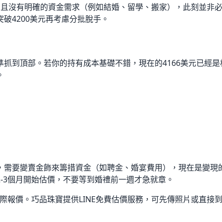
，且沒有明確的資金需求（例如結婚、留學、搬家），此刻並非
破4200美元再考慮分批脫手。
抓到頂部。若你的持有成本基礎不錯，現在的4166美元已經
。
需要變賣金飾來籌措資金（如聘金、婚宴費用），現在是變現的相
-3個月開始估價，不要等到婚禮前一週才急就章。
實際報價。巧品珠寶提供LINE免費估價服務，可先傳照片或直接