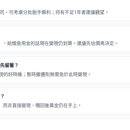
元/盎司，可考慮分批脫手鎖利；持有不足1年者建議觀望。
0元），結婚急用金的話現在變現仍划算。建議先估價再決定。
是先留著？
變現的好時機；暫時搬遷則無需急於此時變現。
辦？
.5%）而非直接變現，贖回後黃金仍在手上。