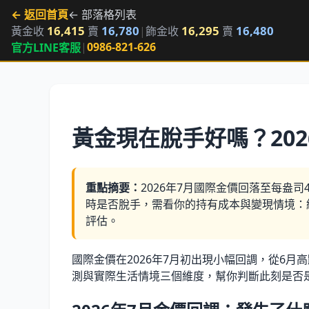
← 返回首頁
← 部落格列表
16,415
16,780
16,295
16,480
黃金收
賣
|
飾金收
賣
|
0986-821-626
官方LINE客服
黃金現在脫手好嗎？20
重點摘要：
2026年7月國際金價回落至每盎司
時是否脫手，需看你的持有成本與變現情境：
評估。
國際金價在2026年7月初出現小幅回調，從6月
測與實際生活情境三個維度，幫你判斷此刻是否