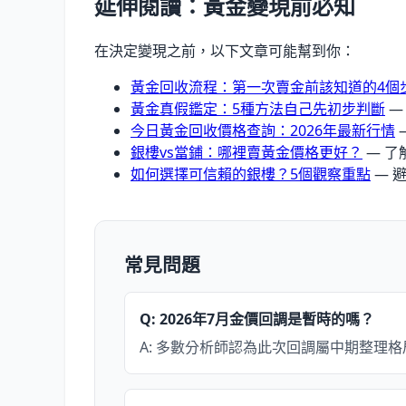
延伸閱讀：黃金變現前必知
在決定變現之前，以下文章可能幫到你：
黃金回收流程：第一次賣金前該知道的4個
黃金真假鑑定：5種方法自己先初步判斷
—
今日黃金回收價格查詢：2026年最新行情
銀樓vs當鋪：哪裡賣黃金價格更好？
— 了
如何選擇可信賴的銀樓？5個觀察重點
— 
常見問題
Q: 2026年7月金價回調是暫時的嗎？
A: 多數分析師認為此次回調屬中期整理