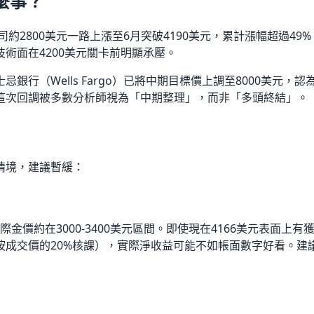
麼事？
司約2800美元一路上漲至6月突破4190美元，累計漲幅超過4
術面在4200美元關卡前明顯承壓。
銀行（Wells Fargo）已將中期目標價上調至8000美元
這次回調被多數分析師視為「中期整理」，而非「多頭終結」。
情境，建議暫緩：
國際金價約在3000-3400美元區間。即使現在4166美元表面
成交價的20%核課），實際淨收益可能不如帳面數字好看。建議至