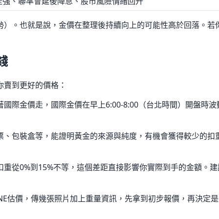
走強、聯準會延後降息、股市風險情緒回升
）。也就是說，金價在整理後持續向上的可能性高於回落。若你
錢
你賣到更好的價格：
國際金價走，國際金價在早上6:00-8:00（台北時間）開盤
票、包裝盒等，能證明黃金的來源與純度，有機會獲得較少的扣
扣重從0%到15%不等，這個差距直接影響你實際到手的金額。
INE估價，傳幾張照片加上重量資訊，先拿到初步報價，再決定