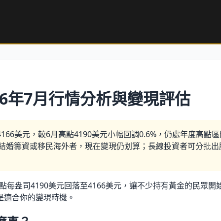
26年7月行情分析與變現評估
4166美元，較6月高點4190美元小幅回調0.6%，仍處年度高點
結婚籌資或移民海外者，現在變現仍划算；長線投資者可分批出脫
高點每盎司4190美元回落至4166美元，讓不少持有黃金的民
是適合你的變現時機。