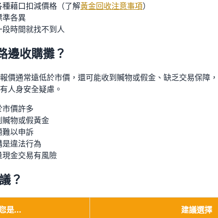
用各種藉口扣減價格（了解
黃金回收注意事項
）
標準各異
過一段時間就找不到人
免路邊收購攤？
報價通常遠低於市價，還可能收到贓物或假金、缺乏交易保障，
有人身安全疑慮。
於市價許多
收到贓物或假黃金
題難以申訴
購是違法行為
大量現金交易有風險
建議？
是...
建議選擇