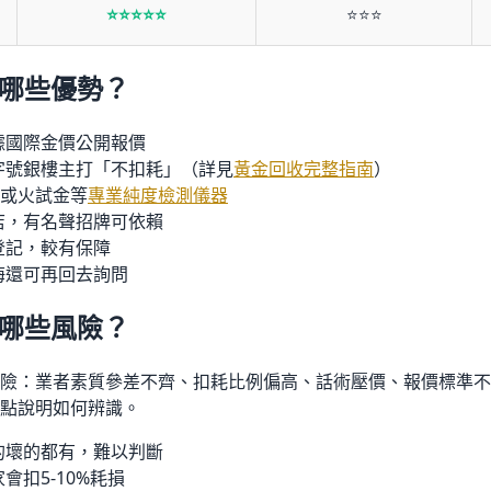
⭐⭐⭐⭐⭐
⭐⭐⭐
有哪些優勢？
依據國際金價公開報價
老字號銀樓主打「不扣耗」（詳見
黃金回收完整指南
）
RF或火試金等
專業純度檢測儀器
老店，有名聲招牌可依賴
業登記，較有保障
後悔還可再回去詢問
有哪些風險？
險：業者素質參差不齊、扣耗比例偏高、話術壓價、報價標準不
點說明如何辨識。
好的壞的都有，難以判斷
家會扣5-10%耗損