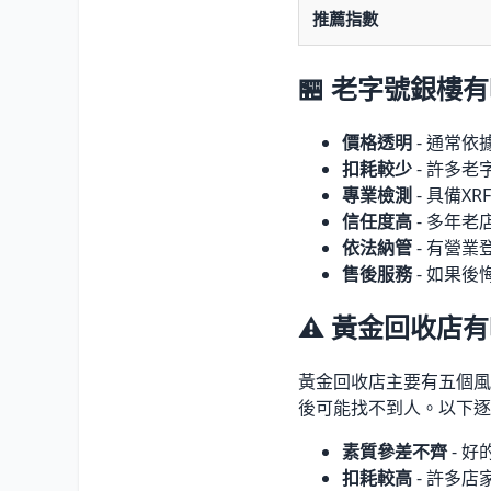
推薦指數
🏪 老字號銀樓
價格透明
- 通常
扣耗較少
- 許多
專業檢測
- 具備X
信任度高
- 多年
依法納管
- 有營
售後服務
- 如果
⚠️ 黃金回收店
黃金回收店主要有五個風
後可能找不到人。以下逐
素質參差不齊
- 
扣耗較高
- 許多店