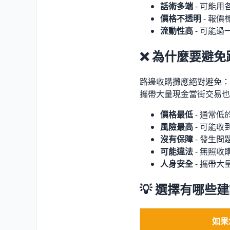
話術多端
- 可能
價格不透明
- 報價
流動性高
- 可能
❌ 為什麼要避
路邊收購攤應絕對避免：
攜帶大量現金當街交易也
價格最低
- 通常低
風險最高
- 可能
沒有保障
- 發生問
可能違法
- 無照收
人身安全
- 攜帶
💡 選擇有哪些
如果您