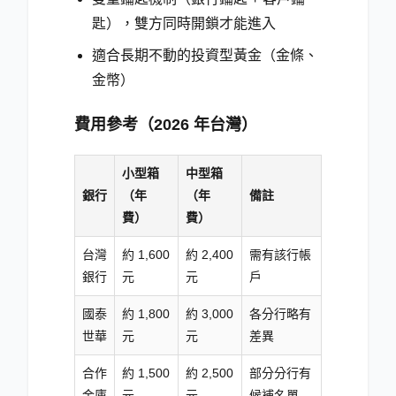
匙），雙方同時開鎖才能進入
適合長期不動的投資型黃金（金條、
金幣）
費用參考（2026 年台灣）
小型箱
中型箱
銀行
（年
（年
備註
費）
費）
台灣
約 1,600
約 2,400
需有該行帳
銀行
元
元
戶
國泰
約 1,800
約 3,000
各分行略有
世華
元
元
差異
合作
約 1,500
約 2,500
部分分行有
金庫
元
元
候補名單