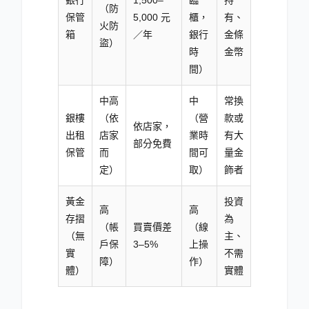
銀行
1,500–
臨
持
（防
保管
5,000 元
櫃，
有、
火防
箱
／年
銀行
金條
盜）
時
金幣
間）
中高
中
常換
銀樓
（依
（營
款或
依店家，
出租
店家
業時
有大
部分免費
保管
而
間可
量金
定）
取）
飾者
黃金
投資
高
高
存摺
為
（帳
買賣價差
（線
（無
主、
戶保
3–5%
上操
實
不需
障）
作）
體）
實體