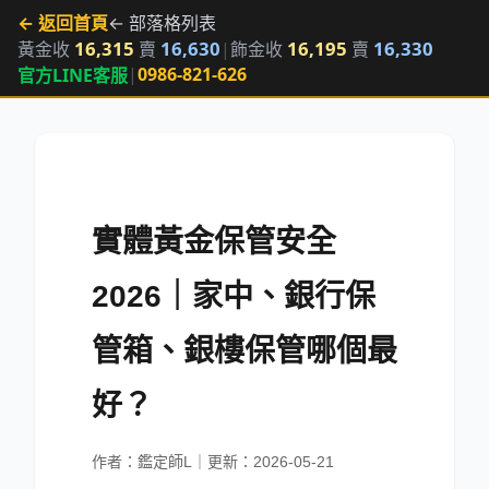
← 返回首頁
← 部落格列表
16,315
16,630
16,195
16,330
黃金收
賣
|
飾金收
賣
|
0986-821-626
官方LINE客服
實體黃金保管安全
2026｜家中、銀行保
管箱、銀樓保管哪個最
好？
作者：鑑定師L｜更新：2026-05-21