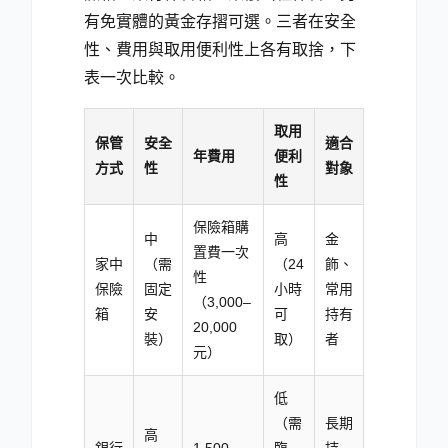
有免實體的黃金存摺可選。三者在安全
性、費用與取用便利性上各有取捨，下
表一次比較。
取用
保管
安全
適合
年費用
便利
方式
性
對象
性
保險箱購
中
高
金
置費一次
家中
（需
（24
飾、
性
保險
固定
小時
常用
（3,000–
箱
安
可
持有
20,000
裝）
取）
者
元）
低
（需
長期
高