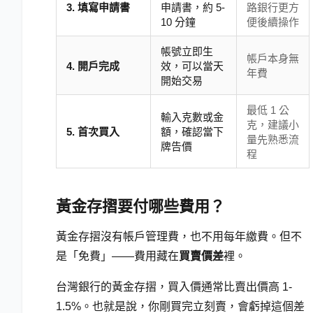
3. 填寫申請書
申請書，約 5-
路銀行更方
10 分鐘
便後續操作
帳號立即生
帳戶本身無
4. 開戶完成
效，可以當天
年費
開始交易
最低 1 公
輸入克數或金
克，建議小
5. 首次買入
額，確認當下
量先熟悉流
牌告價
程
黃金存摺要付哪些費用？
黃金存摺沒有帳戶管理費，也不用每年繳費。但不
是「免費」——費用藏在
買賣價差
裡。
台灣銀行的黃金存摺，買入價通常比賣出價高 1-
1.5%。也就是說，你剛買完立刻賣，會虧掉這個差