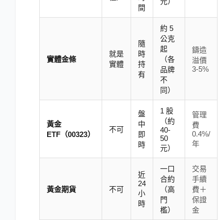
元）
間
約 5
公克
隨
起
鑄造
就是
時
實體金條
（各
溢價
實體
持
3-5%
品牌
有
不
同）
1 股
盤
管理
（約
黃金
中
費
不可
40-
0.4%/
ETF（00323）
即
50
年
時
元）
一口
交易
近
合約
手續
24
黃金期貨
不可
（高
費＋
小
門
保證
時
檻）
金