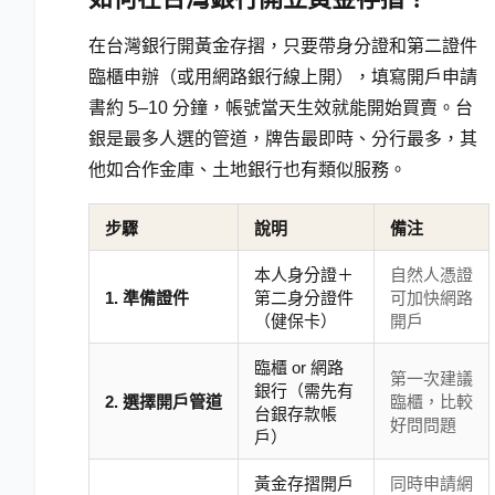
在台灣銀行開黃金存摺，只要帶身分證和第二證件
臨櫃申辦（或用網路銀行線上開），填寫開戶申請
書約 5–10 分鐘，帳號當天生效就能開始買賣。台
銀是最多人選的管道，牌告最即時、分行最多，其
他如合作金庫、土地銀行也有類似服務。
步驟
說明
備注
本人身分證＋
自然人憑證
1. 準備證件
第二身分證件
可加快網路
（健保卡）
開戶
臨櫃 or 網路
第一次建議
銀行（需先有
2. 選擇開戶管道
臨櫃，比較
台銀存款帳
好問問題
戶）
黃金存摺開戶
同時申請網