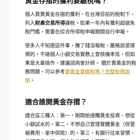
黃金存摺的獲利要繳稅嗎？
個人買賣黃金存摺的獲利，在台灣目前的稅制下，
列入
財產交易所得
課稅。如果一年內有獲利超過免
稅門檻，需要在綜合所得稅申報期間自行申報。
很多人不知道這件事，賺了錢沒報稅，嚴格說是違
規的。不過個人小額交易實務上查核機率低，但如
果是大量操作，建議諮詢會計師。 關於賣黃金的稅
務問題，可以參考
賣黃金要繳稅嗎？完整稅務說
明
。
適合誰開黃金存摺？
適合這三種人：第一，剛開始接觸黃金投資、想從
小額試水的。第二，不想自己管理實體黃金（保管
箱費用、家中保險）的。第三，有銀行往來習慣、