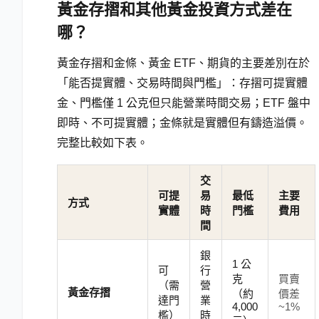
黃金存摺和其他黃金投資方式差在
哪？
黃金存摺和金條、黃金 ETF、期貨的主要差別在於
「能否提實體、交易時間與門檻」：存摺可提實體
金、門檻僅 1 公克但只能營業時間交易；ETF 盤中
即時、不可提實體；金條就是實體但有鑄造溢價。
完整比較如下表。
交
可提
易
最低
主要
方式
實體
時
門檻
費用
間
銀
1 公
可
行
克
買賣
（需
營
黃金存摺
（約
價差
達門
業
4,000
~1%
檻）
時