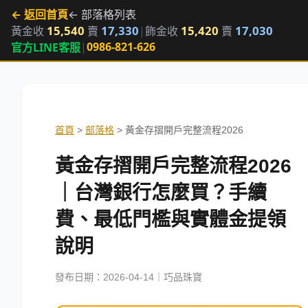
← 返回首頁
← 部落格列表
15,540
17,330
15,420
17,030
黃金收
賣
|
飾金收
賣
|
0986-821-626
官方LINE客服
首頁
>
部落格
>
黃金存摺開戶完整流程2026
黃金存摺開戶完整流程2026
｜台灣銀行怎麼買？手續
費、最低門檻與實體金提領
說明
發布日期：2026-04-14｜巧品珠寶