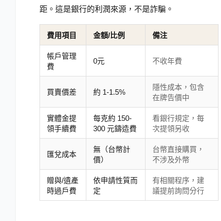
距。這是銀行的利潤來源，不是詐騙。
費用項目
金額/比例
備注
帳戶管理
0元
不收年費
費
隱性成本，包含
買賣價差
約 1-1.5%
在牌告價中
實體金提
每克約 150-
看銀行規定，每
領手續費
300 元鑄造費
次提領另收
無（台幣計
台幣直接購買，
匯兌成本
價）
不涉及外幣
贈與/遺產
依申請性質而
有相關程序，建
時過戶費
定
議提前詢問分行