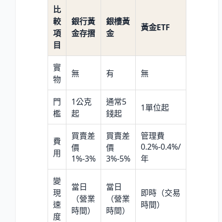
比
較
銀行黃
銀樓黃
黃金ETF
項
金存摺
金
目
實
無
有
無
物
門
1公克
通常5
1單位起
檻
起
錢起
買賣差
買賣差
管理費
費
0.2%-0.4%/
價
價
用
1%-3%
3%-5%
年
變
當日
當日
現
即時（交易
（營業
（營業
速
時間）
時間）
時間）
度