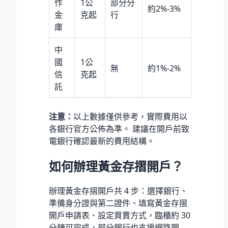
作
1公
部分分
約2%-3%
金
克起
行
庫
中
國
1公
無
約1%-2%
信
克起
託
注意：
以上數據僅供參考，實際費用以
各銀行官方公佈為準。 建議在開戶前致
電銀行確認最新的費用結構。
如何辦理黃金存摺開戶？
辦理黃金存摺開戶共 4 步：選擇銀行、
準備身分證與第二證件、填寫黃金存摺
開戶申請表、設定買賣方式，臨櫃約 30
分鐘可完成，部分銀行也支援網路開