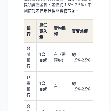
提領實體金條、差價約 1.5%–2.5%，中
國信託差價最低但無實物提領。
最低
銀
實物提
買入
買賣差價
行
領
量
台
灣
1公
有（需
約
1.5%-2.5%
銀
克起
預約）
行
兆
豐
1公
約
有
1.5%-2.5%
銀
克起
行
合