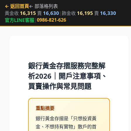
← 返回首頁
← 部落格列表
16,315
16,630
16,195
16,330
黃金收
賣
|
飾金收
賣
|
0986-821-626
官方LINE客服
銀行黃金存摺服務完整解
析2026｜開戶注意事項、
買賣操作與常見問題
重點摘要
銀行黃金存摺是「只想投資黃
金、不想持有實物」散戶的首