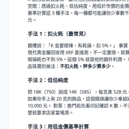
空間：透過扣火耗、低估純度、用低於市價的金價
基準計算這 3 種手法，每一種都可能讓你少拿數
元。
手法 1：扣火耗（最常見）
銀樓說：「K 金要熔煉，有耗損，扣 5%。」 事實
現代貴金屬回收用 XRF 直接測，不一定要熔，就
熔損耗也不到 5%。這個 5% 就是他的額外利潤。 
品珠寶的做法：
不扣火耗，秤多少算多少
。
手法 2：低估純度
把 18K（750）說成 14K（585），每克差 528 元
如果你手上有 20 克的飾品，這個錯誤讓你少拿超
10,000 元。 對策：進門前先看印記確認 K 數，不
楚就要求店家當場測。
手法 3：用低金價基準計算