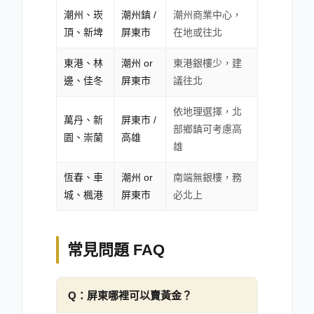
潮州、崁
潮州鎮 /
潮州商業中心，
頂、新埤
屏東市
在地或往北
東港、林
潮州 or
東港銀樓少，建
邊、佳冬
屏東市
議往北
依地理選擇，北
萬丹、新
屏東市 /
部鄉鎮可考慮高
園、崇蘭
高雄
雄
恆春、車
潮州 or
南端無銀樓，務
城、楓港
屏東市
必北上
常見問題 FAQ
Q：
屏東哪裡可以賣黃金？