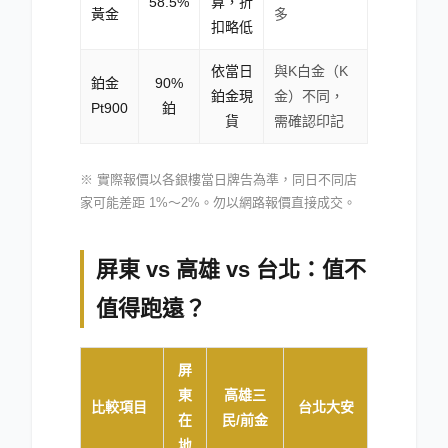
58.5%
算，折
黃金
多
扣略低
依當日
與K白金（K
鉑金
90%
鉑金現
金）不同，
Pt900
鉑
貨
需確認印記
※ 實際報價以各銀樓當日牌告為準，同日不同店
家可能差距 1%～2%。勿以網路報價直接成交。
屏東 vs 高雄 vs 台北：值不
值得跑遠？
屏
東
高雄三
比較項目
台北大安
在
民/前金
地