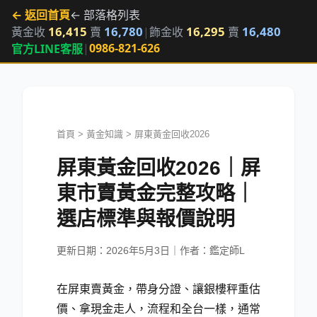
← 返回首頁
← 部落格列表
16,415
16,780
16,295
16,480
黃金收
賣
|
飾金收
賣
|
0986-821-626
官方LINE客服
首頁
>
黃金知識
>
屏東黃金回收2026
屏東黃金回收2026｜屏
東市賣黃金完整攻略｜
選店標準與報價說明
更新日期：
2026年5月3日
｜作者：鑑定師L
在屏東賣黃金，帶身分證、讓銀樓秤重估
價、拿現金走人，流程和全台一樣，通常