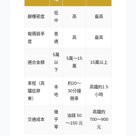
低
銀樓密度
高
最高
中
報價競爭
普
高
最高
度
通
5萬
5萬～15
適合金額
以
15萬以上
萬
下
車程（高
約20～
本
高鐵約1.5
鐵從屏
30分鐘
地
小時
東）
開車
幾
高鐵約
油錢 50
交通成本
乎
700～900
～150 元
零
元