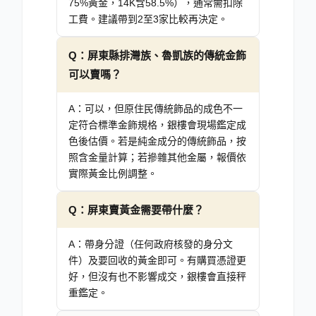
75%黃金，14K含58.5%），通常需扣除
工費。建議帶到2至3家比較再決定。
Q：
屏東縣排灣族、魯凱族的傳統金飾
可以賣嗎？
A：
可以，但原住民傳統飾品的成色不一
定符合標準金飾規格，銀樓會現場鑑定成
色後估價。若是純金成分的傳統飾品，按
照含金量計算；若摻雜其他金屬，報價依
實際黃金比例調整。
Q：
屏東賣黃金需要帶什麼？
A：
帶身分證（任何政府核發的身分文
件）及要回收的黃金即可。有購買憑證更
好，但沒有也不影響成交，銀樓會直接秤
重鑑定。