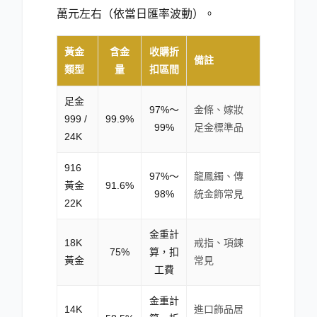
萬元左右（依當日匯率波動）。
黃金
含金
收購折
備註
類型
量
扣區間
足金
97%～
金條、嫁妝
999 /
99.9%
99%
足金標準品
24K
916
97%～
龍鳳鐲、傳
黃金
91.6%
98%
統金飾常見
22K
金重計
18K
戒指、項鍊
75%
算，扣
黃金
常見
工費
金重計
14K
進口飾品居