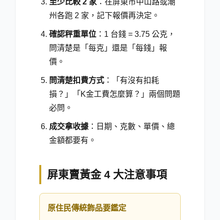
至少比較 2 家
：在屏東市中山路或潮
州各跑 2 家，記下報價再決定。
確認秤重單位
：1 台錢 = 3.75 公克，
問清楚是「每克」還是「每錢」報
價。
問清楚扣費方式
：「有沒有扣耗
損？」「K金工費怎麼算？」兩個問題
必問。
成交拿收據
：日期、克數、單價、總
金額都要有。
屏東賣黃金 4 大注意事項
原住民傳統飾品要鑑定