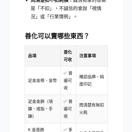
問清楚扣不扣耗損：
誠信商家的答案
是「不扣」，不誠信的會說「視情
況」或「行業慣例」。
善化可以賣哪些東西？
善化
品項
注意事項
可收
✅ 普
確認品牌、純
足金金條、金幣
遍可
度印記
收
足金金飾（項
✅ 普
問清楚有無扣
鍊、戒指、手
遍可
火耗
鍊）
收
K 金首飾
✅ 多