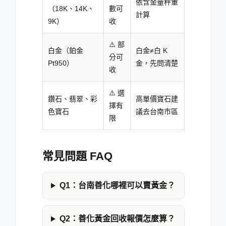
依含金量秤重
（18K、14K、
數可
計算
9K）
收
⚠️ 部
白金（鉑金
白金≠白 K
分可
Pt950）
金，先問清楚
收
⚠️ 選
鑽石、翡翠、彩
高單價寶石建
擇有
色寶石
議去台南市區
限
常見問題 FAQ
Q1：台南善化哪裡可以賣黃金？
Q2：善化黃金回收報價怎麼算？