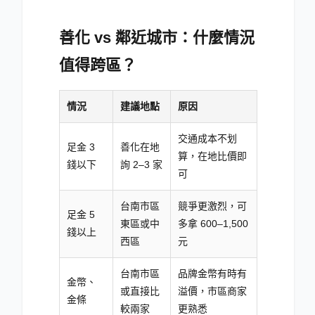
善化 vs 鄰近城市：什麼情況
值得跨區？
情況
建議地點
原因
交通成本不划
足金 3
善化在地
算，在地比價即
錢以下
詢 2–3 家
可
台南市區
競爭更激烈，可
足金 5
東區或中
多拿 600–1,500
錢以上
西區
元
台南市區
品牌金幣有時有
金幣、
或直接比
溢價，市區商家
金條
較兩家
更熟悉