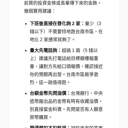
前買的投資金條或長輩傳下來的金飾。
幾個實用建議：
下班後直接在善化詢 2 家：
量少（3
錢以下）不需要特地跑台南市區，在
地比 2 家通常就夠了。
量大先電話詢：
超過 1 兩（5 錢以
上）建議先打電話給目標銀樓報重
量，讓對方先給口頭報價，確認接近
你的預期再出發。台南市區競爭激
烈，這一趟值得跑。
台銀金幣先問溢價：
台灣銀行、中央
造幣廠出品的金幣有時有收藏溢價，
別直接當金料賣。先問是否有人願意
原幣購買。