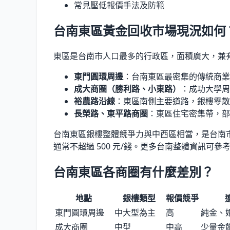
常見壓低報價手法及防範
台南東區黃金回收市場現況如何
東區是台南市人口最多的行政區，面積廣大，兼
東門圓環周邊
：台南東區最密集的傳統商業
成大商圈（勝利路、小東路）
：成功大學周
裕農路沿線
：東區南側主要道路，銀樓零散
長榮路、東平路商圈
：東區住宅密集帶，部
台南東區銀樓整體競爭力與中西區相當，是台南市
通常不超過 500 元/錢。更多台南整體資訊可參
台南東區各商圈有什麼差別？
地點
銀樓類型
報價競爭
東門圓環周邊
中大型為主
高
純金、
成大商圈
中型
中高
少量金