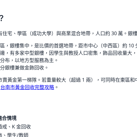
？
有住宅、學區（成功大學）與商業混合地帶，人口約
30 萬
。銀
區，銀樓集中，是比價的首選地帶，距市中心（中西區）約 10 
邊，有多家中型銀樓，因學生與教授人口密集，飾品回收量大，
分布，以地方型服務為主。
分銀樓兼做金飾回收。
賣黃金第一梯隊。若重量較大（超過 1 兩），可同時在東區和中
考
台南市黃金回收完整攻略
。
適合情境
婚戒、K 金回收
飾、學生/教師