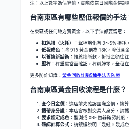
注：以上數字為估算值，實際依當日國際金價調
台南東區有哪些壓低報價的手法
在東區或任何地方賣黃金，以下手法都要留意：
扣耗損（火耗）
：聲稱熔化有 3〜5% 
低報成色
：將 916 黃金稱為 18K，降低
以舊換新話術
：推薦換新款，折抵金額往往
壓秤
：秤重需當面確認，秤前歸零，全程在
更多防詐知識：
黃金回收詐騙5種手法與防範
台南東區黃金回收流程是什麼？
查今日金價
：進店前先確認國際金價，換算
攜帶身分證
：本店會核對交易人身分，請攜
要求鑑定成色
：酸測或 XRF 儀器確認純
確認計算公式
：請銀樓說明「幾錢 × 幾成色 