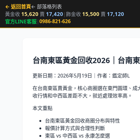
← 返回首頁
← 部落格列表
15,620
17,420
15,500
17,120
黃金收
賣
|
飾金收
賣
|
0986-821-626
官方LINE客服
台南東區黃金回收2026｜台南
更新日期：
2026年5月19日
｜作者：鑑定師L
在台南東區賣黃金，核心商圈選在東門圓環、成大
收行情和中西區差距不大，就近處理效率高。
本文重點
台南東區黃金回收商圈分布與特性
報價計算方式與合理性判斷
東區 vs 中西區 vs 永康怎麼選