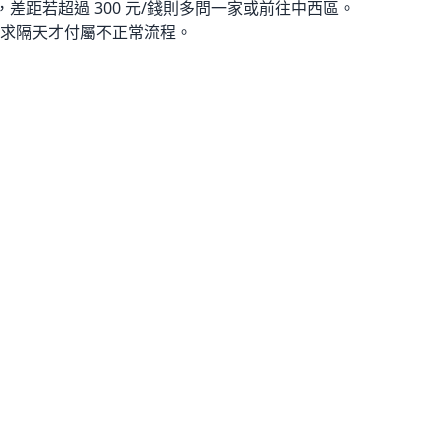
，差距若超過 300 元/錢則多問一家或前往中西區。
求隔天才付屬不正常流程。
？