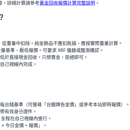
整。詳細計算請參考
黃金回收報價計算完整說明
。
？
損耗，從重量中扣除。純金飾品不應扣耗損，應按實際重量計算。
含金量基準，壓低報價。可要求 XRF 儀器或酸測確認。
低於直接現金回收。只想賣金，拒絕即可。
自己視線內完成。
每台錢基準（可搜尋「台銀牌告金價」或參考本站即時報價）。
帶有效身分證件。
度，全程在自己視線內進行。
× 今日金價 = 報價」。