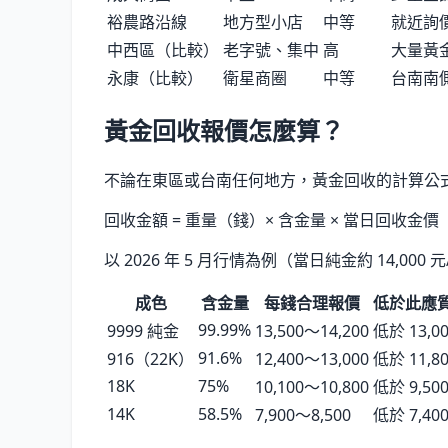
裕農路沿線
地方型小店
中等
就近詢
中西區（比較）
老字號、集中
高
大量黃
永康（比較）
衛星商圈
中等
台南南
黃金回收報價怎麼算？
不論在東區或台南任何地方，黃金回收的計算公
回收金額 = 重量（錢）× 含金量 × 當日回收金價
以
2026 年 5 月
行情為例（當日純金約
14,000
元
成色
含金量
每錢合理報價
低於此應
99.99%
9999 純金
13,500〜14,200
低於 13,0
91.6%
916（22K）
12,400〜13,000
低於 11,8
18K
75%
10,100〜10,800
低於 9,50
14K
58.5%
7,900〜8,500
低於 7,40