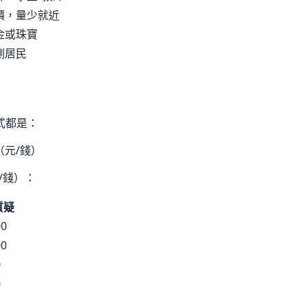
價，量少就近
金或珠寶
側居民
式都是：
（元/錢）
/錢）：
質疑
00
00
0
0