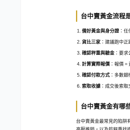
台中賣黃金流程
備好黃金與身分證
：任
貨比三家
：建議跑中正路
確認秤重與驗金
：要求
計算實際報價
：報價 =
確認付款方式
：多數銀
索取收據
：成交後索取
台中賣黃金有哪
台中賣黃金最常見的陷阱有
高壓推銷，以及趁秤重找