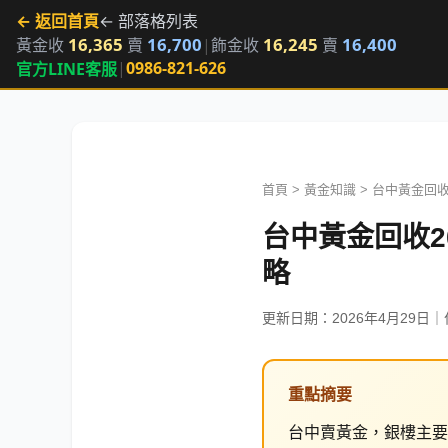
← 返回首頁
← 部落格列表
16,365
16,700
16,245
16,400
黃金收
賣
|
飾金收
賣
|
0986-821-626
官方LINE客服
首頁
>
黃金知識
>
台中黃金回收2
台中黃金回收2
略
更新日期：2026年4月29日
重點摘要
台中賣黃金，銀樓主要