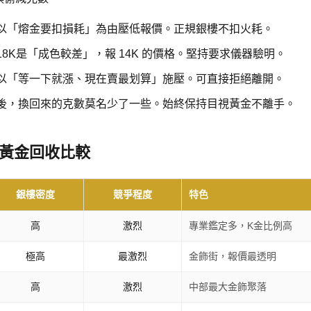
以「熔金要扣損耗」為由壓低報價。正規銀樓不扣火耗。
8K是「成色較差」，報 14K 的價格。堅持要求儀器驗明。
以「等一下就漲、現在賣最划算」施壓。可直接拒絕離開。
後，換回來的克數莫名少了一些。始終保持目視黃金不離手。
市黃金回收比較
銀樓密度
競爭程度
特色
高
激烈
專業鑑定多，K金比例高
極高
最激烈
金飾街，報價最透明
高
激烈
中部最大金飾聚落