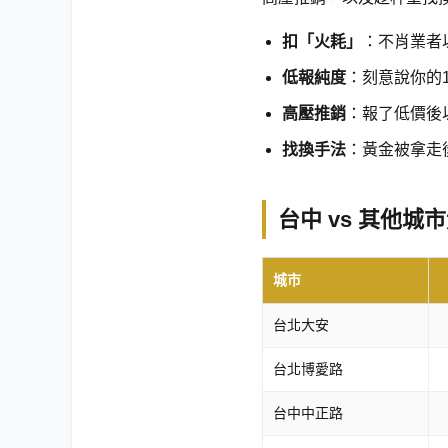
扣「火耗」
：不肖業者
低報純度
：刻意說你的1
高壓推銷
：報了低價後
找換手法
：黃金被拿走
台中 vs 其他城
城市
台北大安
台北博愛路
台中中正路