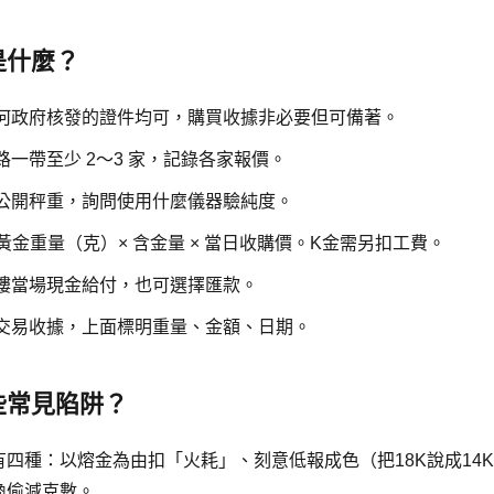
是什麼？
何政府核發的證件均可，購買收據非必要但可備著。
一帶至少 2～3 家，記錄各家報價。
公開秤重，詢問使用什麼儀器驗純度。
 黃金重量（克）× 含金量 × 當日收購價。K金需另扣工費。
樓當場現金給付，也可選擇匯款。
交易收據，上面標明重量、金額、日期。
些常見陷阱？
四種：以熔金為由扣「火耗」、刻意低報成色（把18K說成14
換偷減克數。