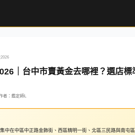
026
026｜台中市賣黃金去哪裡？選店
｜作者：鑑定師L
集中在中區中正路金飾街、西區精明一街、北區三民路與南屯區