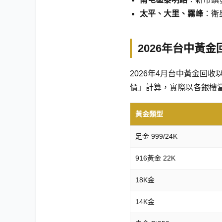
太平、大里、霧峰
：衛
2026年台中黃
2026年4月台中黃金回收
價」計算，實際以各銀樓
黃金類型
足金 999/24K
916黃金 22K
18K金
14K金