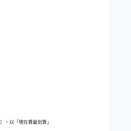
K）、以「現在賣最划算」