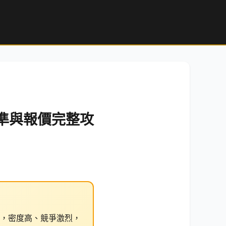
標準與報價完整攻
，密度高、競爭激烈，