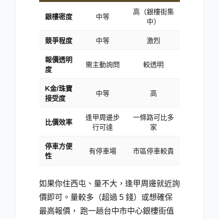
高（銀樓街集
銀樓密度
中等
中）
競爭程度
中等
激烈
報價透明
需主動詢問
較透明
度
K金/珠寶
中等
高
接受度
逢甲周邊步
一條路可比多
比價效率
行可達
家
停車方便
有停車場
市區停車較貴
性
如果你住西屯、量不大，逢甲周邊就近詢
價即可。量較多（超過 5 錢）或想確保
最高報價， 跑一趟台中市中心銀樓街值