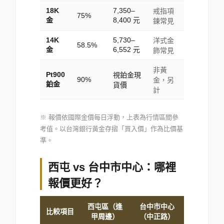
18K
7,350–
戒指項
75%
金
8,400 元
鍊常見
14K
5,730–
洋式金
58.5%
金
6,552 元
飾常見
非黃
Pt900
視鉑金現
90%
金，另
鉑金
貨價
計
※ 報價依國際金價每日浮動，上表為行情區間參
考值。以台灣銀行黃金存摺「買入價」作為比價基
準。
西屯 vs 台中市中心：哪裡
報價更好？
西屯區（逢
台中市中心
比較項目
甲周邊）
（中正路）