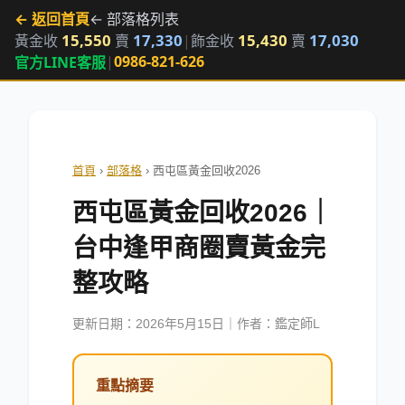
← 返回首頁
← 部落格列表
15,550
17,330
15,430
17,030
黃金收
賣
|
飾金收
賣
|
0986-821-626
官方LINE客服
首頁
›
部落格
›
西屯區黃金回收2026
西屯區黃金回收2026｜
台中逢甲商圈賣黃金完
整攻略
更新日期：
2026年5月15日
｜作者：鑑定師L
重點摘要