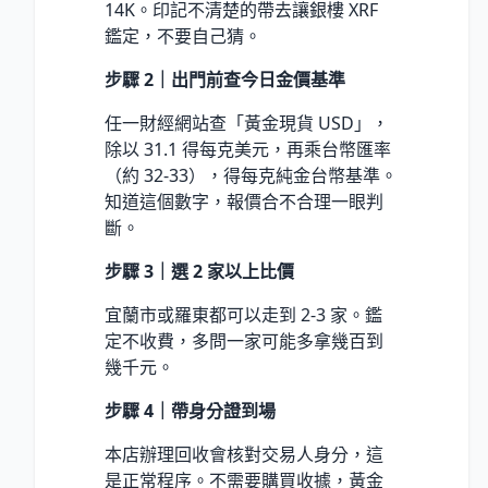
14K。印記不清楚的帶去讓銀樓 XRF
鑑定，不要自己猜。
步驟 2｜出門前查今日金價基準
任一財經網站查「黃金現貨 USD」，
除以 31.1 得每克美元，再乘台幣匯率
（約 32-33），得每克純金台幣基準。
知道這個數字，報價合不合理一眼判
斷。
步驟 3｜選 2 家以上比價
宜蘭市或羅東都可以走到 2-3 家。鑑
定不收費，多問一家可能多拿幾百到
幾千元。
步驟 4｜帶身分證到場
本店辦理回收會核對交易人身分，這
是正常程序。不需要購買收據，黃金