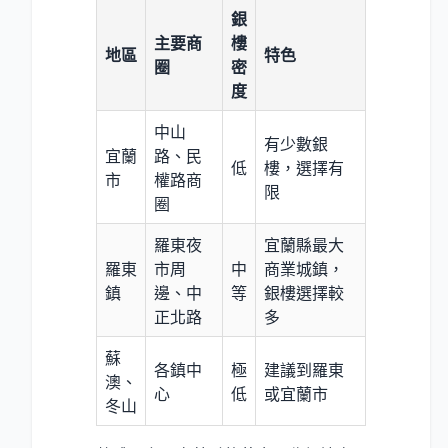
銀
主要商
樓
地區
特色
圈
密
度
中山
有少數銀
宜蘭
路、民
低
樓，選擇有
市
權路商
限
圈
羅東夜
宜蘭縣最大
羅東
市周
中
商業城鎮，
鎮
邊、中
等
銀樓選擇較
正北路
多
蘇
各鎮中
極
建議到羅東
澳、
心
低
或宜蘭市
冬山