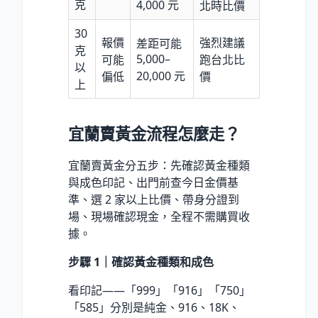
克
4,000 元
北時比價
30
報價
強烈建議
差距可能
克
5,000–
可能
跑台北比
以
20,000 元
偏低
價
上
宜蘭賣黃金流程怎麼走？
宜蘭賣黃金分五步：先確認黃金種類
與成色印記、出門前查今日金價基
準、選 2 家以上比價、帶身分證到
場、現場確認現金，全程不需購買收
據。
步驟 1｜確認黃金種類和成色
看印記——「999」「916」「750」
「585」分別是純金、916、18K、