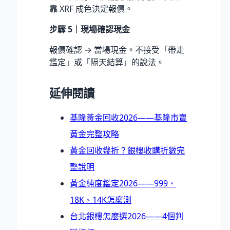
靠 XRF 成色決定報價。
步驟 5｜現場確認現金
報價確認 → 當場現金。不接受「帶走
鑑定」或「隔天結算」的說法。
延伸閱讀
基隆黃金回收2026——基隆市賣
黃金完整攻略
黃金回收幾折？銀樓收購折數完
整說明
黃金純度鑑定2026——999、
18K、14K怎麼測
台北銀樓怎麼選2026——4個判