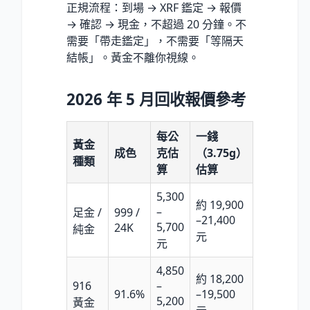
正規流程：到場 → XRF 鑑定 → 報價
→ 確認 → 現金，不超過 20 分鐘。不
需要「帶走鑑定」，不需要「等隔天
結帳」。黃金不離你視線。
2026 年 5 月回收報價參考
每公
一錢
黃金
成色
克估
（3.75g）
種類
算
估算
5,300
約 19,900
–
足金 /
999 /
–21,400
5,700
24K
純金
元
元
4,850
約 18,200
916
–
91.6%
–19,500
5,200
黃金