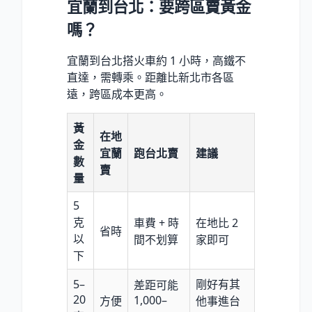
宜蘭到台北：要跨區賣黃金
嗎？
宜蘭到台北搭火車約 1 小時，高鐵不
直達，需轉乘。距離比新北市各區
遠，跨區成本更高。
黃
在地
金
宜蘭
跑台北賣
建議
數
賣
量
5
克
車費 + 時
在地比 2
省時
以
間不划算
家即可
下
5–
剛好有其
差距可能
20
1,000–
方便
他事進台