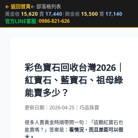
← 返回首頁
← 部落格列表
15,620
17,440
15,500
17,140
黃金收
賣
|
飾金收
賣
|
0986-821-626
官方LINE客服
彩色寶石回收台灣2026｜
紅寶石、藍寶石、祖母綠
能賣多少？
更新日期：2026-04-25｜巧品珠寶
很多人賣黃金時順帶問一句：「這顆紅寶石也
能賣嗎？」答案是：
看情況，而且差距可以很
大。