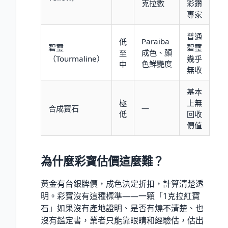
克拉數
彩鑽
專家
普通
Paraiba
低
碧璽
碧璽
成色、顏
至
（Tourmaline）
幾乎
色鮮艷度
中
無收
基本
極
上無
—
合成寶石
低
回收
價值
為什麼彩寶估價這麼難？
黃金有台銀牌價，成色決定折扣，計算清楚透
明。彩寶沒有這種標準——一顆「1克拉紅寶
石」如果沒有產地證明、是否有燒不清楚、也
沒有鑑定書，業者只能靠眼睛和經驗估，估出