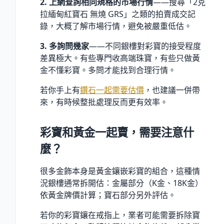
2. 上網查詢相同規格的市場行情
——搜尋「2克
拉緬甸紅寶石 無燒 GRS」之類的拍賣成交記
錄，大概了解市場行情，避免被嚴重低估。
3. 多詢問幾家
——不同銀樓對彩寶的接受程度
差異極大。有些專門收高端珠寶，有些只做黃
金不懂彩寶。多問才能找到合理行情。
若你手上有
鑽石一起需要估價
，也建議一併帶
來，有時候整批處理反而更有效率。
彩寶和黃金一起賣，需要注意什
麼？
很多金飾本身是黃金鑲嵌彩寶的組合，這種情
況銀樓通常拆開估：金屬部分（K金、18K金）
依黃金牌價計算；寶石部分另外評估。
若你的彩寶鑲在戒指上，業者可能需要拆除寶