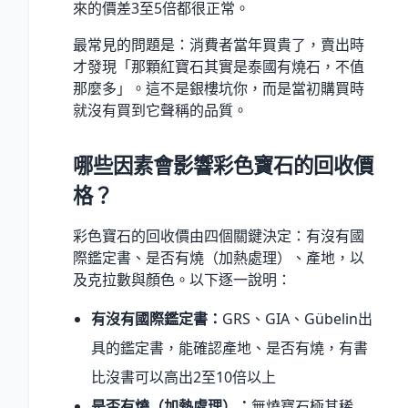
來的價差3至5倍都很正常。
最常見的問題是：消費者當年買貴了，賣出時
才發現「那顆紅寶石其實是泰國有燒石，不值
那麼多」。這不是銀樓坑你，而是當初購買時
就沒有買到它聲稱的品質。
哪些因素會影響彩色寶石的回收價
格？
彩色寶石的回收價由四個關鍵決定：有沒有國
際鑑定書、是否有燒（加熱處理）、產地，以
及克拉數與顏色。以下逐一說明：
有沒有國際鑑定書：
GRS、GIA、Gübelin出
具的鑑定書，能確認產地、是否有燒，有書
比沒書可以高出2至10倍以上
是否有燒（加熱處理）：
無燒寶石極其稀