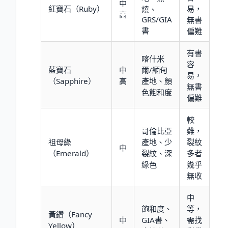
中
紅寶石（Ruby）
易，
燒、
高
GRS/GIA
無書
書
偏難
有書
喀什米
容
藍寶石
中
爾/緬甸
易，
（Sapphire）
高
產地、顏
無書
色飽和度
偏難
較
哥倫比亞
難，
祖母綠
產地、少
裂紋
中
（Emerald）
裂紋、深
多者
綠色
幾乎
無收
中
飽和度、
等，
黃鑽（Fancy
中
GIA書、
需找
Yellow）