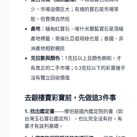
少，市場溢價巨大；有燒的寶石是市場常
態，但賣價自然低
產地：
緬甸紅寶石、喀什米爾藍寶石是頂級
產地標籤，哥倫比亞祖母綠也是；泰國、非
洲產地相對親民
克拉數與顏色：
1克拉以上且顏色飽和，才
有真正的二手市場；0.3克拉以下的彩寶幾乎
沒有獨立回收價值
去銀樓賣彩寶前，先做這3件事
1. 找出鑑定書
——哪怕是國內鑑定院的書（如
台灣玉石寶石鑑定所），也比完全沒有好。有
書才有談判基礎。