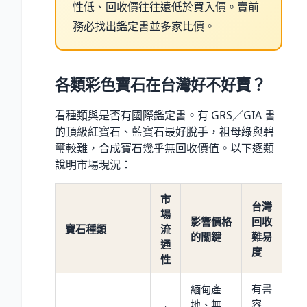
性低、回收價往往遠低於買入價。賣前
務必找出鑑定書並多家比價。
各類彩色寶石在台灣好不好賣？
看種類與是否有國際鑑定書。有 GRS／GIA 書
的頂級紅寶石、藍寶石最好脫手，祖母綠與碧
璽較難，合成寶石幾乎無回收價值。以下逐類
說明市場現況：
市
台灣
場
影響價格
回收
寶石種類
流
的關鍵
難易
通
度
性
有書
緬甸產
容
地、無