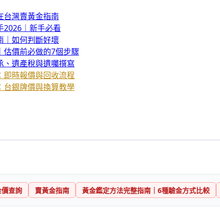
在台灣賣黃金指南
2026｜新手必看
南｜如何判斷好壞
｜估價前必做的7個步驟
承、遺產稅與遺囑撰寫
：即時報價與回收流程
：台銀牌價與換算教學
金價查詢
賣黃金指南
黃金鑑定方法完整指南｜6種驗金方式比較