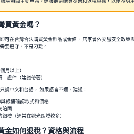
在機場海關主動申報。建議攜帶購買發票和退稅單據，以便證明
灣買黃金嗎？
即可在台灣合法購買黃金飾品或金條， 店家會依交易安全政策與
需要遵守，不是刁難。
6個月以上）
第二證件（建議帶著）
只說中文和台語， 如果語言不通，建議：
ail與銀樓確認款式和價格
友陪同
的銀樓（通常在觀光區域較多）
黃金如何退稅？資格與流程