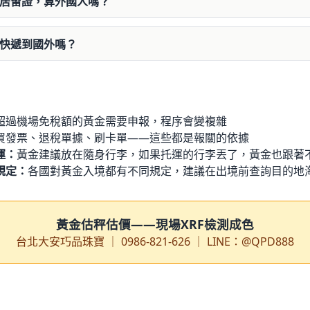
了居留證，算外國人嗎？
忙快遞到國外嗎？
超過機場免稅額的黃金需要申報，程序會變複雜
買發票、退稅單據、刷卡單——這些都是報關的依據
運：
黃金建議放在隨身行李，如果托運的行李丟了，黃金也跟著
規定：
各國對黃金入境都有不同規定，建議在出境前查詢目的地
黃金估秤估價——現場XRF檢測成色
台北大安巧品珠寶 ｜ 0986-821-626 ｜ LINE：@QPD888