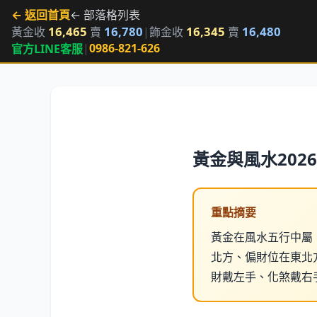
← 返回首頁
← 部落格列表
16,465
16,780
16,345
16,480
黃金收
賣
|
飾金收
賣
|
0986-821-626
官方LINE客服
黃金與風水20
重點摘要
黃金在風水五行中屬
北方、偏財位在東北
財戴左手、化煞戴右