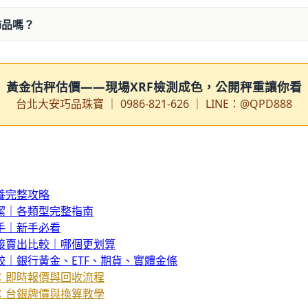
飾品嗎？
黃金估秤估價——現場XRF檢測成色，公開秤重讓你看
台北大安巧品珠寶 ｜ 0986-821-626 ｜ LINE：@QPD888
養完整攻略
潔｜各類型完整指南
手｜新手必看
接賣出比較｜哪個更划算
較｜銀行黃金、ETF、期貨、實體金條
：即時報價與回收流程
：台銀牌價與換算教學