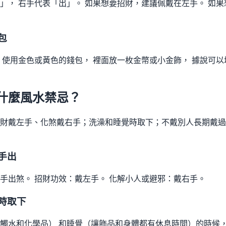
」， 右手代表「出」。 如果想要招財，建議佩戴在左手。 如
包
 使用金色或黃色的錢包， 裡面放一枚金幣或小金飾， 據說可
什麼風水禁忌？
財戴左手、化煞戴右手；洗澡和睡覺時取下；不戴別人長期戴過
手出
手出煞。 招財功效：戴左手。 化解小人或避邪：戴右手。
時取下
觸水和化學品） 和睡覺（讓飾品和身體都有休息時間）的時候，