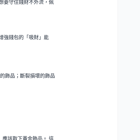
果想要守住錢財不外流，佩
以增強錢包的「吸財」能
的飾品；斷裂損壞的飾品
 應該取下黃金飾品。 這