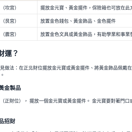
方（坎宮）
擺放金元寶、黃金擺件，保險箱也可放在此
方（艮宮）
放置金色錢包、黃金飾品、金色擺件
方（震宮）
放置金色文具或黃金飾品，有助學業和事業
財運？
見做法：在正北財位擺放金元寶或黃金擺件、將黃金飾品佩戴在
。
黃金製品
（正財位）， 擺放一個金元寶或黃金擺件。 金元寶要對著門口
品招財