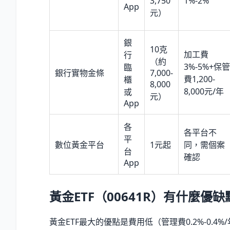
3,750
1%-2%
App
元）
銀
10克
加工費
行
（約
3%-5%+保管
臨
銀行實物金條
7,000-
費1,200-
櫃
8,000
8,000元/年
或
元）
App
各
各平台不
平
數位黃金平台
1元起
同，需個案
台
確認
App
黃金ETF（00641R）有什麼優缺
黃金ETF最大的優點是費用低（管理費0.2%-0.4%