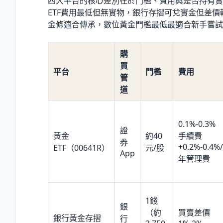
四大平台的核心差別在於門檻、費用與是否持有實
ETF費用最低但無實物，銀行存摺可兌實金但差價
金條適合傳承，數位黃金門檻最低最適合新手嘗試
購
買
平台
門檻
費用
管
道
0.1%-0.3%
證
黃金
約40
手續費
券
+0.2%-0.4%/
ETF（00641R）
元/股
App
年管理費
1錢
銀
（約
買賣差價
銀行黃金存摺
行