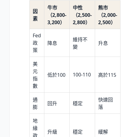
牛市
中性
熊市
因
（2,800-
（2,500-
（2,000-
素
3,200）
2,800）
2,500）
Fed
維持不
政
降息
升息
變
策
美
元
100-110
低於100
高於115
指
數
通
快速回
回升
穩定
膨
落
地
緣
升級
穩定
緩解
政