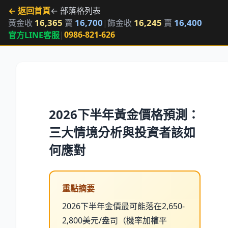
← 返回首頁
← 部落格列表
16,365
16,700
16,245
16,400
黃金收
賣
|
飾金收
賣
|
0986-821-626
官方LINE客服
2026下半年黃金價格預測：
三大情境分析與投資者該如
何應對
重點摘要
2026下半年金價最可能落在2,650-
2,800美元/盎司（機率加權平