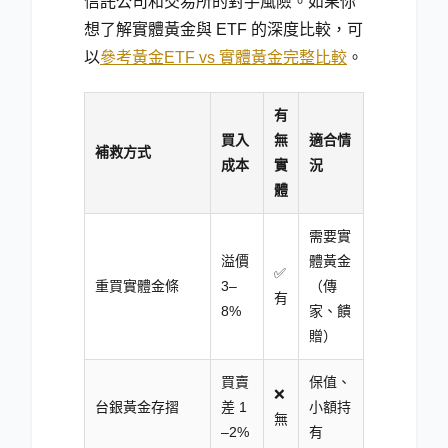
信託公司和交易所的對手風險。如果你
想了解實體黃金與 ETF 的深度比較，可
以
參考黃金ETF vs 實體黃金完整比較
。
有
買入
無
適合情
補救方式
成本
實
況
體
需要實
溢價
體黃金
✅
重買實體金條
3–
（傳
有
8%
家、饋
贈）
買賣
保值、
❌
台銀黃金存摺
差 1
小額持
無
–2%
有