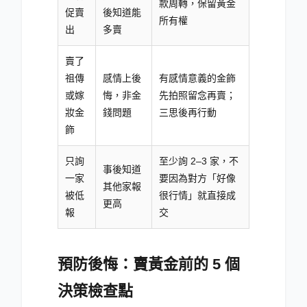
款周轉，保留黃金
促賣
後知道能
所有權
出
多賣
賣了
祖傳
感情上後
有感情意義的金飾
或嫁
悔，非金
先拍照留念再賣；
妝金
錢問題
三思後再行動
飾
只詢
至少詢 2–3 家，不
事後知道
一家
要因為對方「好像
其他家報
被低
很行情」就直接成
更高
報
交
預防後悔：賣黃金前的 5 個
決策檢查點