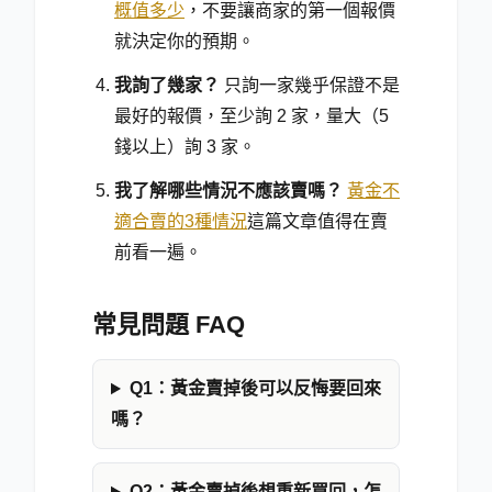
概值多少
，不要讓商家的第一個報價
就決定你的預期。
我詢了幾家？
只詢一家幾乎保證不是
最好的報價，至少詢 2 家，量大（5
錢以上）詢 3 家。
我了解哪些情況不應該賣嗎？
黃金不
適合賣的3種情況
這篇文章值得在賣
前看一遍。
常見問題 FAQ
Q1：黃金賣掉後可以反悔要回來
嗎？
Q2：黃金賣掉後想重新買回，怎