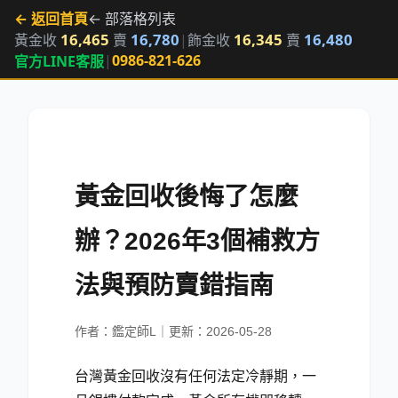
← 返回首頁
← 部落格列表
16,465
16,780
16,345
16,480
黃金收
賣
|
飾金收
賣
|
0986-821-626
官方LINE客服
黃金回收後悔了怎麼
辦？2026年3個補救方
法與預防賣錯指南
作者：鑑定師L｜更新：2026-05-28
台灣黃金回收沒有任何法定冷靜期，一