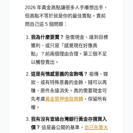
2026 年黃金高點讓很多人手癢想出手，
但高點不等於就是你的最佳賣點。賣前
問自己這 5 個問題：
我為什麼要賣？
急需現金、達到目標
獲利、或只是「感覺現在好像高
點」？前兩個理由合理，第三個不足
以觸發賣出。
這是有情感意義的金飾嗎？
祖傳、嫁
妝、或有特殊意義的金飾，錢可以再
賺，原件永遠消失。真的需要現金可
先考慮
黃金質押借款周轉
，保留所有
權。
我有沒有查過台灣銀行黃金存摺買入
價？
這是最公開的基準，
自己先算大