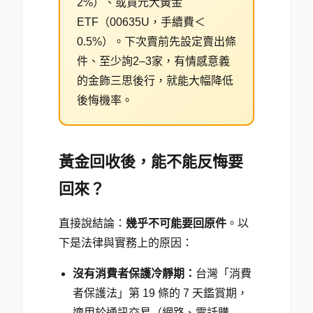
2%）、或買元大黃金
ETF（00635U，手續費＜
0.5%）。下次賣前先設定賣出條
件、至少詢2–3家，有情感意義
的金飾三思後行，就能大幅降低
後悔機率。
黃金回收後，能不能反悔要
回來？
直接說結論：
幾乎不可能要回原件
。以
下是法律與實務上的原因：
沒有消費者保護冷靜期：
台灣「消費
者保護法」第 19 條的 7 天鑑賞期，
適用於通訊交易（網路、電話購