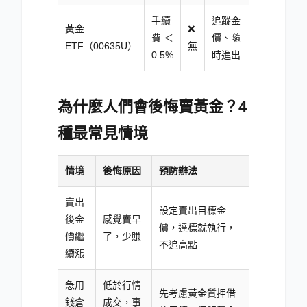
手續
追蹤金
黃金
❌
費 ＜
價、隨
ETF（00635U）
無
0.5%
時進出
為什麼人們會後悔賣黃金？4
種最常見情境
情境
後悔原因
預防辦法
賣出
設定賣出目標金
後金
感覺賣早
價，達標就執行，
價繼
了，少賺
不追高點
續漲
急用
低於行情
先考慮黃金質押借
錢倉
成交，事