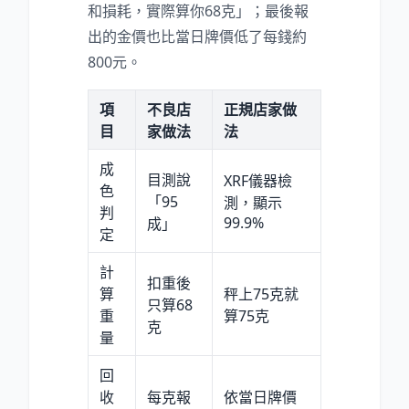
和損耗，實際算你68克」；最後報
出的金價也比當日牌價低了每錢約
800元。
項
不良店
正規店家做
目
家做法
法
成
目測說
XRF儀器檢
色
「95
測，顯示
判
99.9
%
成」
定
計
扣重後
算
秤上75克就
只算68
重
算75克
克
量
回
收
每克報
依當日牌價