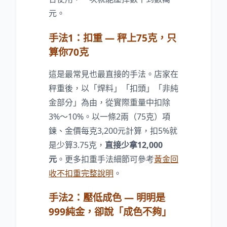
元。
手法1：扣重 — 秤上75克，只
算你70克
這是最常見也最直接的手法。店家在
秤重後，以「焊料」「扣頭」「非純
金部分」為由，從實際重量中扣除
3
%
～10
%
。以一條2兩（75克）項
鍊、金價每克3,200元計算，扣5
%
就
是少算3.75克，
直接少拿12,000
元
。更多扣重手法細節可參考
黃金回
收不扣重完整說明
。
手法2：壓低成色 — 明明是
999純金，卻說「成色不夠」