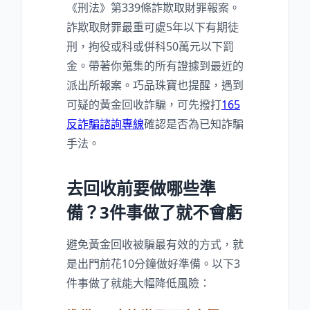
《刑法》第339條詐欺取財罪報案。
詐欺取財罪最重可處5年以下有期徒
刑，拘役或科或併科50萬元以下罰
金。帶著你蒐集的所有證據到最近的
派出所報案。巧品珠寶也提醒，遇到
可疑的黃金回收詐騙，可先撥打
165
反詐騙諮詢專線
確認是否為已知詐騙
手法。
去回收前要做哪些準
備？3件事做了就不會虧
避免黃金回收被騙最有效的方式，就
是出門前花10分鐘做好準備。以下3
件事做了就能大幅降低風險：