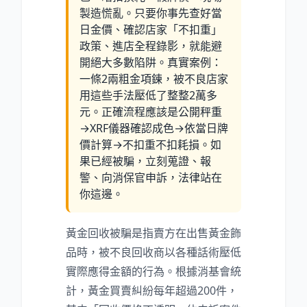
製造慌亂。只要你事先查好當
日金價、確認店家「不扣重」
政策、進店全程錄影，就能避
開絕大多數陷阱。真實案例：
一條2兩粗金項鍊，被不良店家
用這些手法壓低了整整2萬多
元。正確流程應該是公開秤重
→XRF儀器確認成色→依當日牌
價計算→不扣重不扣耗損。如
果已經被騙，立刻蒐證、報
警、向消保官申訴，法律站在
你這邊。
黃金回收被騙是指賣方在出售黃金飾
品時，被不良回收商以各種話術壓低
實際應得金額的行為。根據消基會統
計，黃金買賣糾紛每年超過200件，