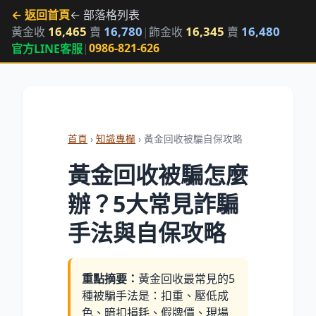
← 返回首頁
← 部落格列表
16,465
16,780
16,345
16,480
黃金收
賣
|
飾金收
賣
|
0986-821-626
官方LINE客服
首頁
›
知識專欄
› 黃金回收被騙自保攻略
黃金回收被騙怎麼
辦？5大常見詐騙
手法與自保攻略
重點摘要：
黃金回收最常見的5
種被騙手法是：扣重、壓低成
色、暗扣損耗、假牌價、現場