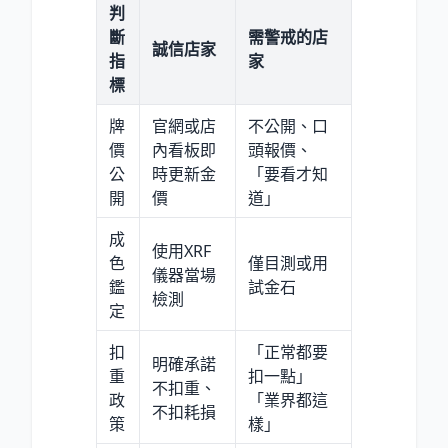
判
斷
需警戒的店
誠信店家
指
家
標
牌
官網或店
不公開、口
價
內看板即
頭報價、
公
時更新金
「要看才知
開
價
道」
成
使用XRF
色
僅目測或用
儀器當場
鑑
試金石
檢測
定
扣
「正常都要
明確承諾
重
扣一點」
不扣重、
政
「業界都這
不扣耗損
策
樣」