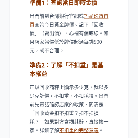
準備1：查詢當日即時金價
出門前到台灣銀行官網或
巧品珠寶首
頁
查詢今日黃金牌價。記下「回收
價」（賣出價），心裡有個底線。如
果店家報價低於牌價超過每錢500
元，就不合理。
準備2：了解「不扣重」是基
本權益
正規回收商秤上顯示多少克，就以多
少克計價，不扣重、不扣耗損。出門
前先電話確認店家的政策，問清楚：
「回收黃金扣不扣重？扣不扣損
耗？」如果對方含糊其辭，直接換一
家。詳細了解
不扣重的完整意義
。