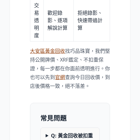
交
易
歡迎錄
拒絕錄影、
透
影、逐項
快速帶過計
明
解說計算
算
度
大安區黃金回收
找巧品珠寶，我們堅
持公開牌價、XRF鑑定、不扣重保
證，每一步都在你面前透明進行。你
也可以先到
官網
查詢今日回收價，到
店後價格一致，絕不落差。
常見問題
Q: 黃金回收被扣重