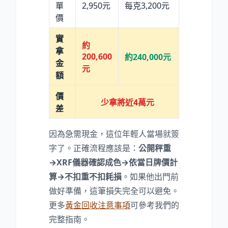
單
2,950元
每克3,200元
價
實
約
拿
200,600
約240,000元
金
元
額
價
少拿將近4萬元
差
因為急需現金，這位年輕人當場就簽
字了。正確流程應該是：
公開秤重
→XRF儀器確認成色→依當日牌價計
算→不扣重不扣耗損
。如果他出門前
做好準備，這筆損失完全可以避免。
更多
黃金回收注意事項
可參考我們的
完整指南。