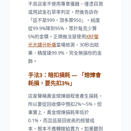
不良店家不使用專業儀器，僅憑目測
或用試金石草率判定，然後告訴你
「這不是999，頂多算950」。純度
從99.9
%
降到95
%
，等於每克少算
5
%
的金價。正規做法是使用
XRF螢
光光譜分析儀
當場檢測，30秒出結
果，精度達99.9
%
，完全無損你的金
飾。
手法3：暗扣損耗 — 「熔煉會
耗損，要先扣3
%
」
店家聲稱黃金熔煉過程會產生損耗，
所以要從回收價中預扣2
%
～5
%
。但
事實上，黃金熔煉損耗率低於
0.1
%
，而且這是回收商的經營成
本，根本不應轉嫁給賣方。如果聽到