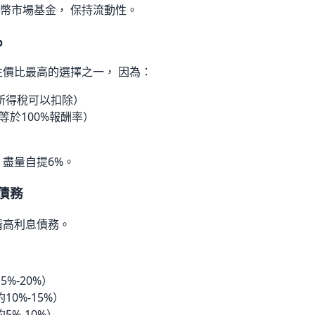
幣市場基金， 保持流動性。
%
性價比最高的選擇之一， 因為：
所得稅可以扣除）
等於100%報酬率）
 盡量自提6%。
債務
清高利息債務。
%-20%）
0%-15%）
5%-10%）