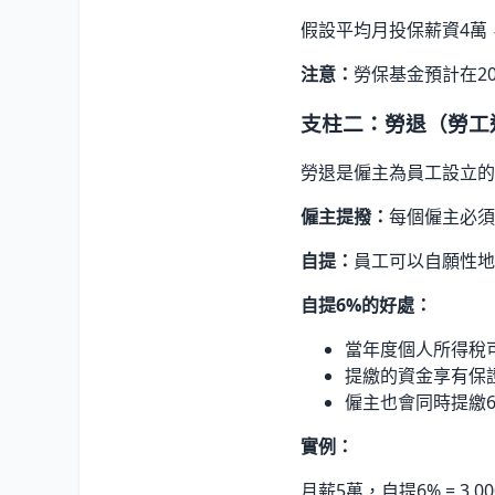
假設平均月投保薪資4萬， 工作30
注意：
勞保基金預計在2
支柱二：勞退（勞工
勞退是僱主為員工設立的
僱主提撥：
每個僱主必須
自提：
員工可以自願性地
自提6%的好處：
當年度個人所得稅
提繳的資金享有保
僱主也會同時提繳
實例：
月薪5萬，自提6% = 3,