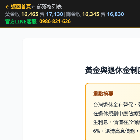
← 返回首頁
← 部落格列表
16,465
17,130
16,345
16,830
黃金收
賣
|
飾金收
賣
|
0986-821-626
官方LINE客服
黃金與退休金制
重點摘要
台灣退休金有勞保、
在退休規劃中應佔總
生利息，價值在於保
6%、還清高息債務