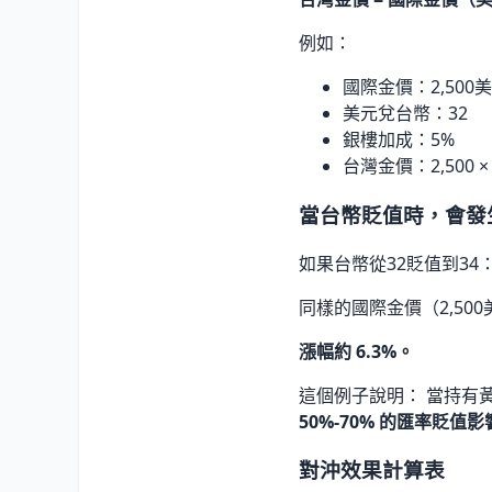
例如：
國際金價：2,500
美元兌台幣：32
銀樓加成：5%
台灣金價：2,500 × 3
當台幣貶值時，會發
如果台幣從32貶值到34
同樣的國際金價（2,500美元）
漲幅約 6.3%。
這個例子說明： 當持有
50%-70% 的匯率貶值影
對沖效果計算表