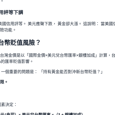
。
用評等下調
調美國信用評等。 美元應聲下跌， 黃金卻大漲。 這說明： 當美
險功能。
台幣貶值風險？
台灣金價是以「國際金價×美元兌台幣匯率×銀樓加成」計算，
0%的匯率貶值影響。
 一個重要的問題是： 「持有黃金能否對沖新台幣貶值？」
限。
因素決定：
元/盎司）× 美元兌台幣匯率 ×（1 + 銀樓加成）