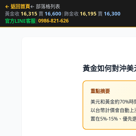
← 返回首頁
← 部落格列表
16,315
16,600
16,195
16,300
黃金收
賣
|
飾金收
賣
|
0986-821-626
官方LINE客服
黃金如何對沖美
重點摘要
美元和黃金約70%
以台幣計價會自動上
置在5%-15%、優