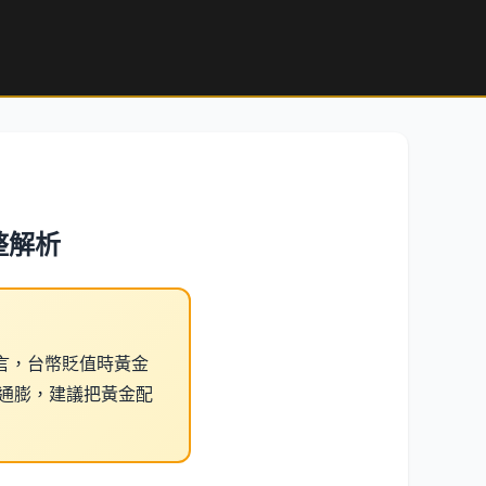
整解析
言，台幣貶值時黃金
與通膨，建議把黃金配