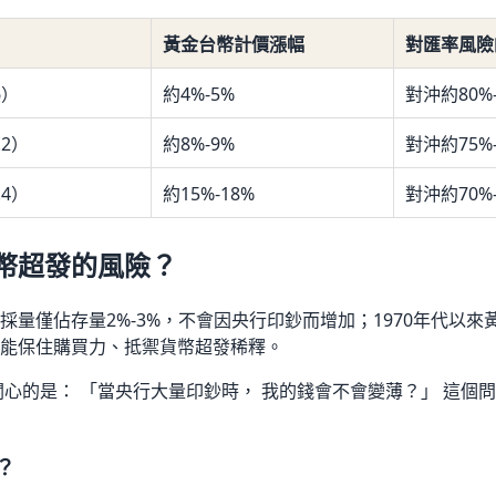
黃金台幣計價漲幅
對匯率風險
6）
約4%-5%
對沖約80%-
.2）
約8%-9%
對沖約75%-
.4）
約15%-18%
對沖約70%-
幣超發的風險？
採量僅佔存量2%-3%，不會因央行印鈔而增加；1970年代以來
能保住購買力、抵禦貨幣超發稀釋。
關心的是： 「當央行大量印鈔時， 我的錢會不會變薄？」 這個
？