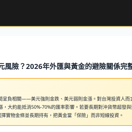
元風險？2026年外匯與黃金的避險關係完
時間呈負相關——美元強則金跌、美元弱則金漲。對台灣投資人而
漲，大約能抵消50%-70%的匯率影響。若要長期對沖貨幣超發
先選擇實物金條並長期持有，把黃金當「保險」而非短線投資。