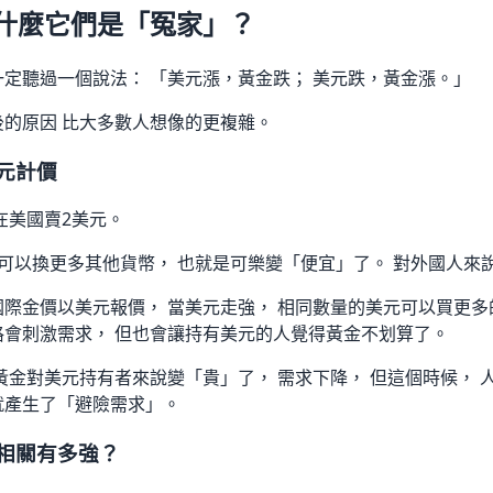
什麼它們是「冤家」？
一定聽過一個說法： 「美元漲，黃金跌； 美元跌，黃金漲。」
後的原因 比大多數人想像的更複雜。
元計價
在美國賣2美元。
元可以換更多其他貨幣， 也就是可樂變「便宜」了。 對外國人來
國際金價以美元報價， 當美元走強， 相同數量的美元可以買更多
格會刺激需求， 但也會讓持有美元的人覺得黃金不划算了。
黃金對美元持有者來說變「貴」了， 需求下降， 但這個時候， 
就產生了「避險需求」。
相關有多強？