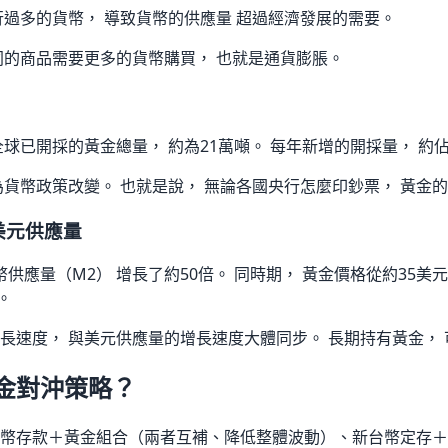
行過多的貨幣， 導致貨幣的供應量 超過經濟發展的需要。
同的商品需要更多的貨幣購買， 也就是通貨膨脹。
球已開採的黃金總量， 約為21萬噸。 每年新增的開採量， 約佔
為貨幣政策改變。 也就是說， 無論各國央行怎麼印鈔票， 黃金
 美元供應量
幣供應量（M2） 增長了約50倍。 同時期， 黃金價格從約35美元/
。
長速度， 與美元供應量的增長速度大體同步。 長期持有黃金，
金對沖策略？
幣存款＋黃金組合（兩者互補、降低整體波動）、新台幣定存＋