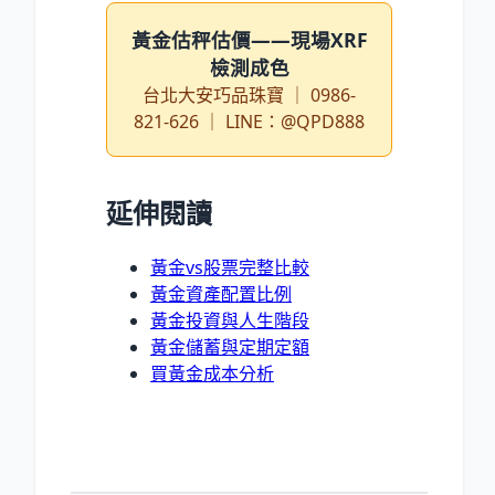
黃金估秤估價——現場XRF
檢測成色
台北大安巧品珠寶 ｜ 0986-
821-626 ｜ LINE：@QPD888
延伸閱讀
黃金vs股票完整比較
黃金資產配置比例
黃金投資與人生階段
黃金儲蓄與定期定額
買黃金成本分析