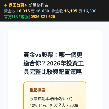
← 返回首頁
← 部落格列表
16,315
16,630
16,195
16,330
黃金收
賣
|
飾金收
賣
|
0986-821-626
官方LINE客服
黃金vs股票：哪一個更
適合你？2026年投資工
具完整比較與配置策略
重點摘要
股票長期年報酬較高（約
10%-11%）但波動大，2008