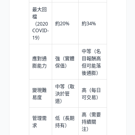
最大回
檔
約20%
約34%
（2020
COVID-
19）
中等（名
應對通
強（實體
目報酬高
膨能力
保值）
但可能落
後通膨）
中等（取
變現難
高（每日
決於管
易度
可交易）
道）
高（需要
管理需
低（長期
持續關
求
持有）
注）