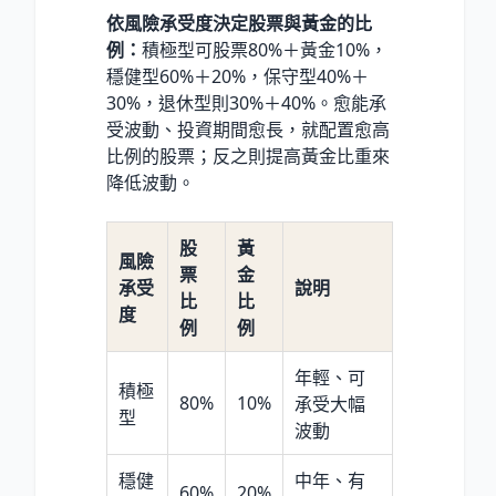
依風險承受度決定股票與黃金的比
例：
積極型可股票80%＋黃金10%，
穩健型60%＋20%，保守型40%＋
30%，退休型則30%＋40%。愈能承
受波動、投資期間愈長，就配置愈高
比例的股票；反之則提高黃金比重來
降低波動。
股
黃
風險
票
金
承受
說明
比
比
度
例
例
年輕、可
積極
80%
10%
承受大幅
型
波動
穩健
中年、有
60%
20%