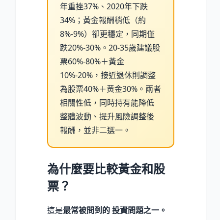
年重挫37%、2020年下跌
34%；黃金報酬稍低（約
8%-9%）卻更穩定，同期僅
跌20%-30%。20-35歲建議股
票60%-80%＋黃金
10%-20%，接近退休則調整
為股票40%＋黃金30%。兩者
相關性低，同時持有能降低
整體波動、提升風險調整後
報酬，並非二選一。
為什麼要比較黃金和股
票？
這是
最常被問到的 投資問題之一。