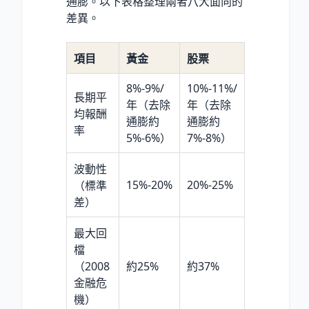
通膨。以下表格整理兩者八大面向的
差異。
項目
黃金
股票
8%-9%/
10%-11%/
長期平
年（去除
年（去除
均報酬
通膨約
通膨約
率
5%-6%）
7%-8%）
波動性
15%-20%
20%-25%
（標準
差）
最大回
檔
（2008
約25%
約37%
金融危
機）