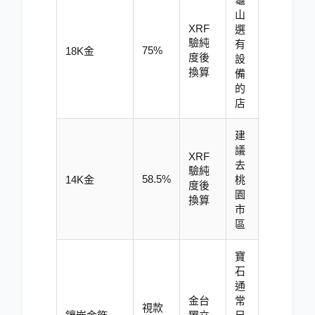
山
XRF
選
驗純
有
75%
18K金
度後
設
換算
備
的
店
建
議
XRF
去
驗純
58.5%
14K金
桃
度後
園
換算
市
區
寶
石
通
金台
常
視款