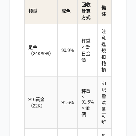
回收
備
類型
成色
計算
注
方式
注
意
秤重
違
足金
× 當
99.9%
規
（24K/999）
日金
扣
價
耗
損
印
記
秤重
需
×
916黃金
91.6%
91.6%
清
（22K）
× 金
晰
價
可
辨
龜