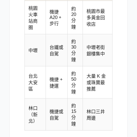
桃園
約
桃園市最
機捷
20
火車
A20 +
多黃金回
分
站商
步行
收店
鐘
圈
約
30
台鐵或
中壢老街
中壢
分
自駕
銀樓集中
鐘
約
台北
大量 K 金
50
機捷 +
大安
或珠寶最
分
捷運
區
推薦
鐘
約
林口
15
機捷或
林口三井
（新
分
自駕
周邊
北）
鐘