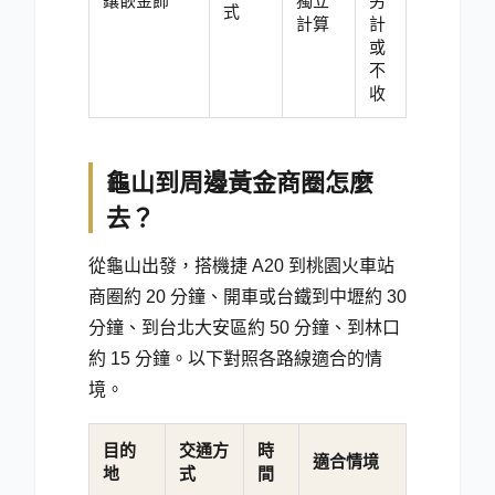
鑲嵌金飾
獨立
另
式
計算
計
或
不
收
龜山到周邊黃金商圈怎麼
去？
從龜山出發，搭機捷 A20 到桃園火車站
商圈約 20 分鐘、開車或台鐵到中壢約 30
分鐘、到台北大安區約 50 分鐘、到林口
約 15 分鐘。以下對照各路線適合的情
境。
目的
交通方
時
適合情境
地
式
間