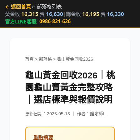
← 返回首頁
← 部落格列表
16,315
16,630
16,195
16,330
黃金收
賣
|
飾金收
賣
|
0986-821-626
官方LINE客服
首頁
>
部落格
>
龜山黃金回收2026
龜山黃金回收2026｜桃
園龜山賣黃金完整攻略
｜選店標準與報價說明
更新日期：2026-05-13 ｜ 作者：鑑定師L
重點摘要