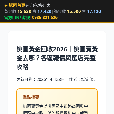
← 返回首頁
← 部落格列表
15,620
17,420
15,500
17,120
黃金收
賣
|
飾金收
賣
|
0986-821-626
官方LINE客服
桃園黃金回收2026｜桃園賣黃
金去哪？各區報價與選店完整
攻略
更新日期：2026年4月28日｜作者：鑑定師L
重點摘要
桃園賣黃金以桃園區中正路商圈與中
壢區中央路一帶的銀樓最集中、競爭