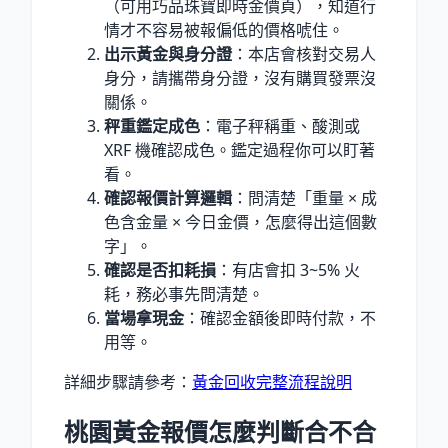
（可用巧品珠寶即時金價頁），知道行
情才不容易被報偏低的價格唬住。
出示黃金與身分證
：本店會核對交易人
身分，請攜帶身分證，沒有購買發票沒
關係。
秤重鑑定成色
：電子秤稱重、酸測或
XRF 機確認成色。鑑定過程你可以盯著
看。
確認報價計算邏輯
：問清楚「重量 × 成
色含金量 × 今日金價，怎麼得出這個數
字」。
確認是否扣耗損
：有店會扣 3~5% 火
耗，務必事先問清楚。
當場拿現金
：確認金額後即時付款，不
用等。
詳細步驟請參考：
黃金回收完整流程說明
桃園黃金報價怎麼判斷合不合