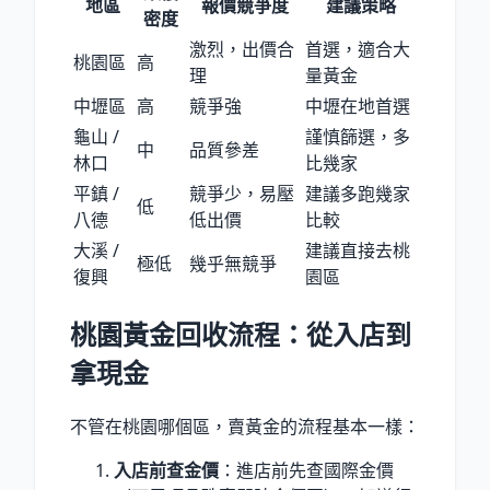
地區
報價競爭度
建議策略
密度
激烈，出價合
首選，適合大
桃園區
高
理
量黃金
中壢區
高
競爭強
中壢在地首選
龜山 /
謹慎篩選，多
中
品質參差
林口
比幾家
平鎮 /
競爭少，易壓
建議多跑幾家
低
八德
低出價
比較
大溪 /
建議直接去桃
極低
幾乎無競爭
復興
園區
桃園黃金回收流程：從入店到
拿現金
不管在桃園哪個區，賣黃金的流程基本一樣：
入店前查金價
：進店前先查國際金價