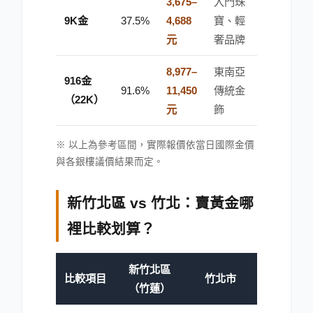
3,675–
入門珠
9K金
37.5%
4,688
寶、輕
元
奢品牌
8,977–
東南亞
916金
91.6%
11,450
傳統金
（22K）
元
飾
※ 以上為參考區間，實際報價依當日國際金價
與各銀樓議價結果而定。
新竹北區 vs 竹北：賣黃金哪
裡比較划算？
新竹北區
比較項目
竹北市
（竹蓮）