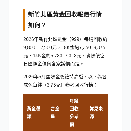
新竹北區黃金回收報價行情
如何？
2026年新竹北區足金（999）每錢回收約
9,800–12,500元，18K金約7,350–9,375
元，14K金約5,733–7,313元，實際依當
日國際金價與各家議價而定。
2026年5月
國際金價維持高檔，以下為各
成色每錢（3.75克）參考回收行情：
每錢
黃金種
含金
回收
常見來
類
量
參考
源
價