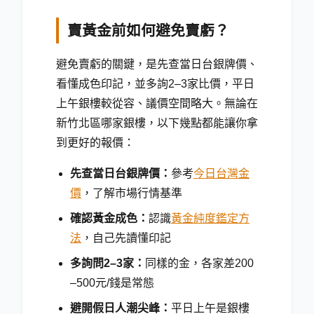
賣黃金前如何避免賣虧？
避免賣虧的關鍵，是先查當日台銀牌價、
看懂成色印記，並多詢2–3家比價，平日
上午銀樓較從容、議價空間略大。無論在
新竹北區哪家銀樓，以下幾點都能讓你拿
到更好的報價：
先查當日台銀牌價：
參考
今日台灣金
價
，了解市場行情基準
確認黃金成色：
認識
黃金純度鑑定方
法
，自己先讀懂印記
多詢問2–3家：
同樣的金，各家差200
–500元/錢是常態
避開假日人潮尖峰：
平日上午是銀樓