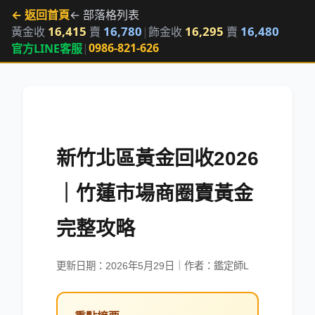
← 返回首頁
← 部落格列表
16,415
16,780
16,295
16,480
黃金收
賣
|
飾金收
賣
|
0986-821-626
官方LINE客服
新竹北區黃金回收2026
｜竹蓮市場商圈賣黃金
完整攻略
更新日期：
2026年5月29日
｜作者：鑑定師L