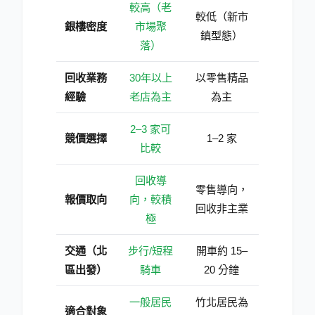
較高（老
較低（新市
銀樓密度
市場聚
鎮型態）
落）
回收業務
30年以上
以零售精品
經驗
老店為主
為主
2–3 家可
競價選擇
1–2 家
比較
回收導
零售導向，
報價取向
向，較積
回收非主業
極
交通（北
步行/短程
開車約 15–
區出發）
騎車
20 分鐘
一般居民
竹北居民為
適合對象