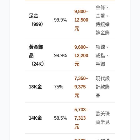
金條、
9,800–
足金
金幣、
99.9%
12,500
（999）
傳統婚
元
嫁金飾
黃金飾
9,600–
項鍊、
品
99.9%
12,200
戒指、
（24K）
元
手鐲
7,350–
現代設
18K金
75%
9,375
計款飾
元
品
5,733–
歐美珠
14K金
58.5%
7,313
寶常見
元