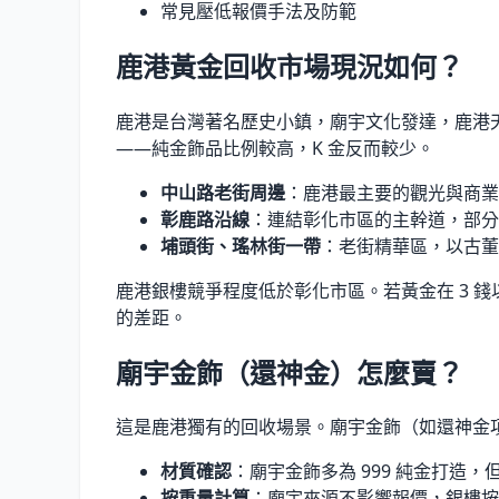
常見壓低報價手法及防範
鹿港黃金回收市場現況如何？
鹿港是台灣著名歷史小鎮，廟宇文化發達，鹿港
——純金飾品比例較高，K 金反而較少。
中山路老街周邊
：鹿港最主要的觀光與商業
彰鹿路沿線
：連結彰化市區的主幹道，部分
埔頭街、瑤林街一帶
：老街精華區，以古董
鹿港銀樓競爭程度低於彰化市區。若黃金在 3 錢
的差距。
廟宇金飾（還神金）怎麼賣？
這是鹿港獨有的回收場景。廟宇金飾（如還神金
材質確認
：廟宇金飾多為 999 純金打
按重量計算
：廟宇來源不影響報價，銀樓按