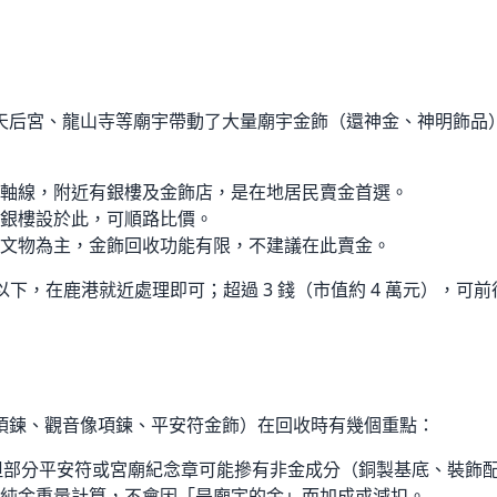
天后宮、龍山寺等廟宇帶動了大量廟宇金飾（還神金、神明飾品
軸線，附近有銀樓及金飾店，是在地居民賣金首選。
銀樓設於此，可順路比價。
文物為主，金飾回收功能有限，不建議在此賣金。
以下，在鹿港就近處理即可；超過 3 錢（市值約 4 萬元），可前
項鍊、觀音像項鍊、平安符金飾）在回收時有幾個重點：
造，但部分平安符或宮廟紀念章可能摻有非金成分（銅製基底、裝飾
純金重量計算，不會因「是廟宇的金」而加成或減扣。