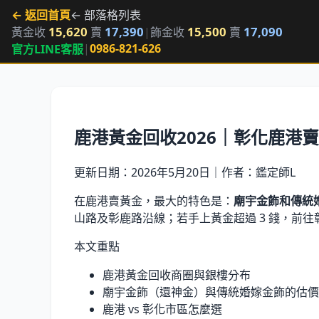
← 返回首頁
← 部落格列表
15,620
17,390
15,500
17,090
黃金收
賣
|
飾金收
賣
|
0986-821-626
官方LINE客服
鹿港黃金回收2026｜彰化鹿
更新日期：
2026年5月20日
｜作者：鑑定師L
在鹿港賣黃金，最大的特色是：
廟宇金飾和傳統婚
山路及彰鹿路沿線；若手上黃金超過 3 錢，前
本文重點
鹿港黃金回收商圈與銀樓分布
廟宇金飾（還神金）與傳統婚嫁金飾的估價
鹿港 vs 彰化市區怎麼選