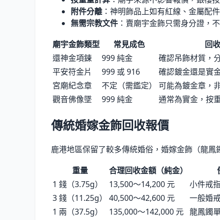
附件分離
：神明飾品上如有紅線、金屬配件
無需宗教文件
：賣廟宇金飾只需身分證，不
廟宇金飾類型
常見成色
回
還神金項鍊
999 純金
確認吊飾材質，
平安符金片
999 或 916
確認鍍金還是實金
宮廟紀念章
不定（需鑑定）
可能為鍍金章，非
觀音佛像墜
999 純金
通常為實金，按
傳統婚嫁金飾回收報價
鹿港地區保留了較多傳統婚俗，婚嫁金飾（龍鳳鐲
重量
合理回收金額（純金）
1 錢（3.75g）
13,500〜14,200 元
小件戒
3 錢（11.25g）
40,500〜42,600 元
一般婚
1 兩（37.5g）
135,000〜142,000 元
龍鳳鐲