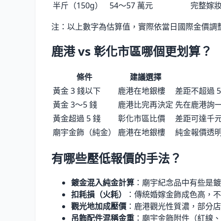
半斤（150g）
54〜57 萬元
完整嫁
注：以上數字為估算值，實際依當日國際金價調
鹿港 vs 彰化市區哪個更划算？
條件
建議選擇
黃金 3 錢以下
鹿港在地銀樓
差距不超過 
黃金 3〜5 錢
鹿港比完再決定
先在鹿港詢
黃金超過 5 錢
彰化市區比價
差距可達千
廟宇金飾（純金）
鹿港在地銀樓
純金報價透
有哪些壓低報價的手法？
鍍金混入純金計算
：廟宇紀念品中有些是鍍
扣耗損（火耗）
：傳統婚嫁金飾成色高，不
觀光地加成壓價
：鹿港觀光性質濃，部分店
吊飾配件混稱金重
：廟宇金飾附件（紅線、