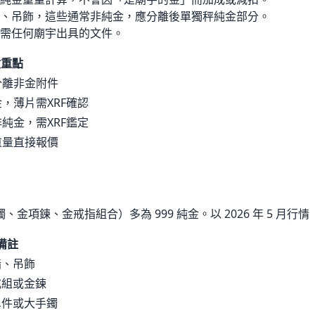
、吊飾，這些通常非純金，應分離後單獨秤純金部分。
需任何廟宇出具的文件。
收重點
分離非金附件
，薄片需XRF確認
純金，需XRF鑑定
重量直接報價
、金項鍊、金戒指組合）多為 999 純金。以
2026 年 5 月
行情
備註
指、吊飾
戒組或金鍊
單件或大手鐲