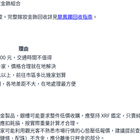
妝金飾組合
整。完整嫁妝金飾回收詳見
龍鳳鐲回收指南
。
理由
500 元，交通時間不值得
一家，價格合理就在地解決
元以上，前往市區多比幾家划算
明，各地差距不大，在地處理最方便
金製品，銀樓可能要求整件低價收購，應堅持 XRF 鑑定，只賣
應扣耗損，按實際重量計算才合理。
家可能利用觀光客不熟悉市場行情的心態壓低報價，建議提前查
鏈條、配珠）不含金，應分離後只秤金的部分。