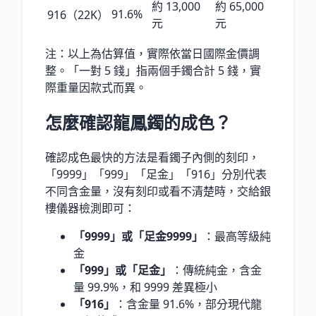
約 13,000
約 65,000
91.6%
916（22K）
元
元
注：以上為估算值，實際依當日國際金價調
整。「一對 5 錢」指兩個手鐲合計 5 錢，實
際重量因款式而異。
怎麼確認龍鳳鐲的成色？
確認成色最快的方法是看鐲子內側的刻印，
「9999」「999」「足金」「916」分別代表
不同含金量，沒有刻印或看不清楚時，交給銀
樓儀器檢測即可：
「9999」或「足金9999」
：最高等級純
金
「999」或「足金」
：傳統純金，含金
量 99.9%，和 9999 差異極小
「916」
：含金量 91.6%，部分現代龍