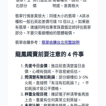
翡翠 / 玉
另行鑑定估
需看種水、顏色、透
石部分
價
明度，差異極大
翡翠行情差異很大：同樣大小的翡翠，A貨冰
種和一般石英岩差價可達 10 倍以上。如果嵌
有翡翠，建議同時找專業珠寶鑑定師評估翡翠
部分，不要只看銀樓給的整體報價。
翡翠收購參考：
翡翠收購台北完整說明
龍鳳鐲賣前要注意的 4 件事
先查今日金價
：進店前查清楚當日金
價，心裡有個底，不容易被低估。
問清楚有無扣耗損
：部分銀樓扣 3~5%
火耗，直接問「有沒有扣耗損？」，不
扣耗損才是公平價格。
秤重全程目視
：確認電子秤清零後再放
上去，重量有任何異常立刻質疑。
多家比較
：龍鳳鐲金額高，多跑一兩家