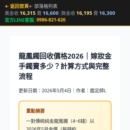
← 返回首頁
← 部落格列表
16,315
16,600
16,195
16,300
黃金收
賣
|
飾金收
賣
|
0986-821-626
官方LINE客服
龍鳳鐲回收價格2026｜嫁妝金
手鐲賣多少？計算方式與完整
流程
更新日期：2026年5月4日｜作者：鑑定師L
重點摘要
一對傳統純金龍鳳鐲（4~6錢）以
2026年5月金價（每錢約