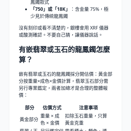
鳳鐲款式
「750」或「18K」
：含金量 75%，極
少見於傳統龍鳳鐲
沒有刻印或看不清楚的，銀樓會用 XRF 儀器
或酸測確認。不要自己猜，讓儀器說話。
有嵌翡翠或玉石的龍鳳鐲怎麼
算？
嵌有翡翠或玉石的龍鳳鐲採分開估價：黃金部
分按重量×成色×金價計算，翡翠玉石部分需
另行專業鑑定，兩者加總才是合理的整體報
價：
部分
估價方式
注意事項
重量 × 成
扣除玉石重量，只算
黃金部分
色 × 金價
黃金克重