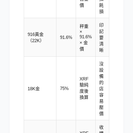
價
耗
損
印
秤重
記
×
916黃金
91.6%
91.6%
要
（22K）
× 金
清
價
晰
沒
設
備
XRF
的
驗純
75%
18K金
店
度後
容
換算
易
壓
價
收