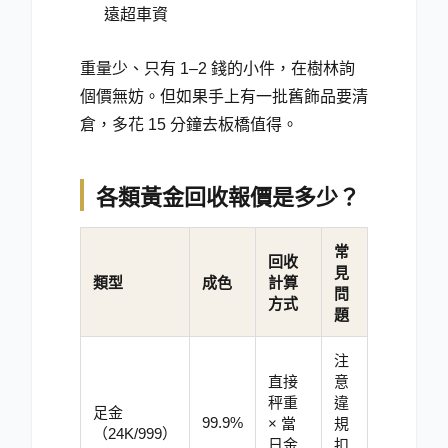
遠超車資
重量少、只有 1–2 錢的小件，在樹林詢
個價無妨。但如果手上有一批舊飾品要清
倉，多花 15 分鐘去板橋值得。
各類黃金回收報價是多少？
常
回收
見
類型
成色
計算
問
方式
題
注
直接
意
秤重
違
足金
99.9%
× 當
規
（24K/999）
日金
扣