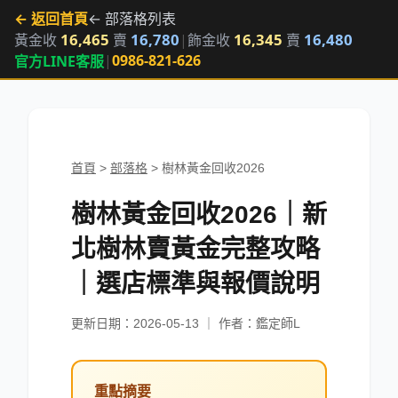
← 返回首頁
← 部落格列表
16,465
16,780
16,345
16,480
黃金收
賣
|
飾金收
賣
|
0986-821-626
官方LINE客服
首頁
>
部落格
>
樹林黃金回收2026
樹林黃金回收2026｜新
北樹林賣黃金完整攻略
｜選店標準與報價說明
更新日期：2026-05-13 ｜ 作者：鑑定師L
重點摘要