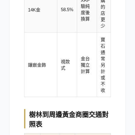
XRF
購
驗純
的
58.5%
14K金
度後
店
換算
更
少
寶
石
通
金台
常
視款
鑲嵌金飾
獨立
另
式
計算
計
或
不
收
樹林到周邊黃金商圈交通對
照表