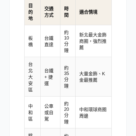
目
交通
時
的
適合情境
方式
間
地
約
新北最大金飾
10
板
台鐵
商圈，強烈推
分
橋
直達
薦
鐘
台
約
北
台鐵
35
大量金飾、K
大
+ 捷
分
金最推薦
安
運
鐘
區
約
中
公車
20
中和環球商圈
和
或自
分
周邊
區
駕
鐘
桃