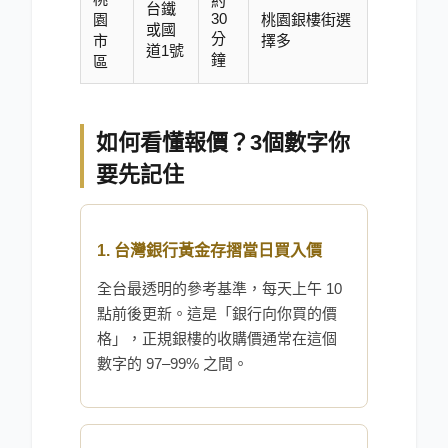
約
台鐵
30
園
桃園銀樓街選
或國
分
市
擇多
道1號
鐘
區
如何看懂報價？3個數字你
要先記住
1. 台灣銀行黃金存摺當日買入價
全台最透明的參考基準，每天上午 10
點前後更新。這是「銀行向你買的價
格」，正規銀樓的收購價通常在這個
數字的 97–99% 之間。