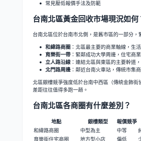
常見壓低報價手法及防範
台南北區黃金回收市場現況如何
台南北區位於台南市北側，是舊市區的一部分，
和緯路商圈
：北區最主要的商業軸線，生活
育樂街一帶
：緊鄰成功大學周邊，住宅商業
立人路沿線
：連結北區與東區的主要幹道，
北門路周邊
：鄰近台南火車站，傳統市集商
北區銀樓競爭強度低於台南中西區（傳統金飾街協
差距往往值得多跑一趟。
台南北區各商圈有什麼差別？
地點
銀樓類型
報價競爭
和緯路商圈
中型為主
中等
育樂街住宅商圈
地方型小店
偏低