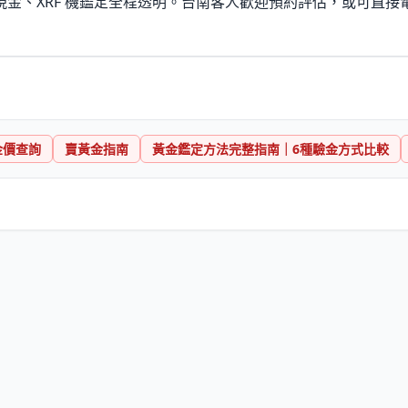
金、XRF 機鑑定全程透明。台南客人歡迎預約評估，或可直接
金價查詢
賣黃金指南
黃金鑑定方法完整指南｜6種驗金方式比較