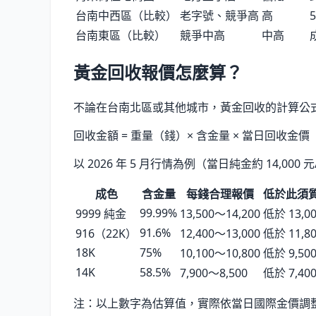
台南中西區（比較）
老字號、競爭高
高
台南東區（比較）
競爭中高
中高
黃金回收報價怎麼算？
不論在台南北區或其他城市，黃金回收的計算公
回收金額 = 重量（錢）× 含金量 × 當日回收金價
以
2026 年 5 月
行情為例（當日純金約
14,000
元
成色
含金量
每錢合理報價
低於此須
99.99%
9999 純金
13,500〜14,200
低於 13,0
91.6%
916（22K）
12,400〜13,000
低於 11,8
18K
75%
10,100〜10,800
低於 9,50
14K
58.5%
7,900〜8,500
低於 7,40
注：以上數字為估算值，實際依當日國際金價調