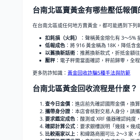
台南北區賣黃金有哪些壓低報價
在台南北區或任何地方賣黃金，都可能遇到下列
扣耗損（火耗）
：聲稱黃金熔化有 3〜5
低報成色
：將 916 黃金稱為 18K，降低
以舊換新話術
：推薦換新款式，折抵金額往
壓秤
：電子秤需當面確認，秤前歸零，全程
更多防詐知識：
黃金回收詐騙5種手法與防範
台南北區黃金回收流程是什麼？
查今日金價
：進店前先確認國際金價，換算
攜帶身分證
：本店會核對交易人身分，請攜
要求鑑定成色
：酸測或 XRF 儀器確認純
確認計算公式
：要求銀樓說明「幾錢 × 幾成
比較兩家以上
：和緯路商圈可比 2〜3 家，