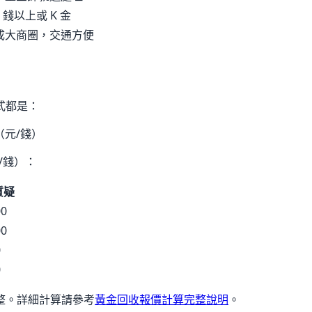
5 錢以上或 K 金
成大商圈，交通方便
式都是：
（元/錢）
/錢）：
質疑
00
00
0
0
整。詳細計算請參考
黃金回收報價計算完整說明
。