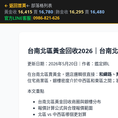
← 返回首頁
← 部落格列表
16,415
16,780
16,295
16,480
黃金收
賣
|
飾金收
賣
|
0986-821-626
官方LINE客服
台南北區黃金回收2026｜台南
更新日期：
2026年5月20日
｜作者：鑑定師L
在台南北區賣黃金，選店邏輯很直接：
和緯路、
住宅商業區，銀樓密度介於中西區和東區之間；若
本文重點
台南北區黃金回收商圈與銀樓分布
報價計算公式與合理報價範圍
北區 vs 中西區哪個更划算