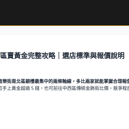
北區賣黃金完整攻略｜選店標準與報價說明
育樂街是北區銀樓最集中的兩條軸線，多比兩家就能掌握合理報
手上黃金超過 5 錢，也可前往中西區傳統金飾街比價，競爭程