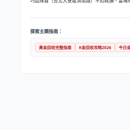
巧品珠寶（台北大安區濟南路）不扣耗損、當場現
探索主題指南：
黃金回收完整指南
K金回收攻略2026
今日