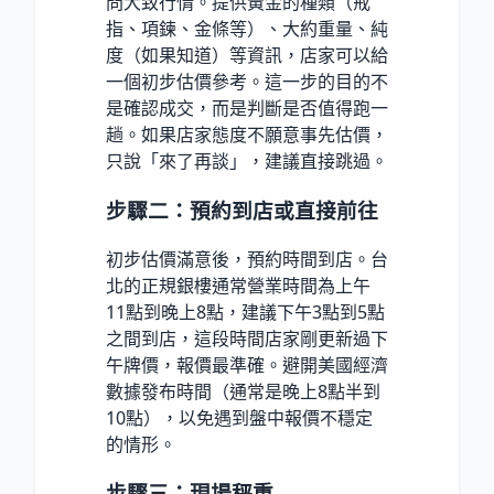
問大致行情。提供黃金的種類（戒
指、項鍊、金條等）、大約重量、純
度（如果知道）等資訊，店家可以給
一個初步估價參考。這一步的目的不
是確認成交，而是判斷是否值得跑一
趟。如果店家態度不願意事先估價，
只說「來了再談」，建議直接跳過。
步驟二：預約到店或直接前往
初步估價滿意後，預約時間到店。台
北的正規銀樓通常營業時間為上午
11點到晚上8點，建議下午3點到5點
之間到店，這段時間店家剛更新過下
午牌價，報價最準確。避開美國經濟
數據發布時間（通常是晚上8點半到
10點），以免遇到盤中報價不穩定
的情形。
步驟三：現場秤重