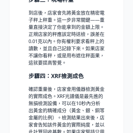
到店後，店家會先將黃金放在精密電
子秤上秤重。這一步非常關鍵——重
量直接決定了你能拿到的金額上限。
正規店家的秤應該定時送檢，誤差在
0.01克以內。你有權利要求看秤上的
讀數，並且自己記錄下來。如果店家
不讓你看秤，或是用布遮住秤面果，
這就要提高警覺。
步驟四：XRF檢測成色
確認重量後，店家會用儀器檢測黃金
的實際成色。XRF光譜儀是最先進的
無損檢測設備，可以在10秒內分析
出黃金的精確成分（黃金、銀、銅等
金屬的比例）。檢測結果出來後，店
家會告知該件黃金的實際純度，並以
此計算回收基數。如果店家堅持只用