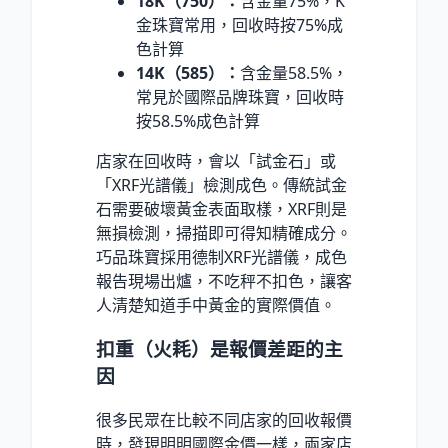
18K（750）：
含金量75%，K
金珠寶常用，回收時按75%成
色計算
14K（585）：
含金量58.5%，
常見於國際品牌珠寶，回收時
按58.5%成色計算
店家在回收時，會以「試金石」或
「XRF光譜儀」檢測成色。傳統試金
石需要破壞黃金表面取樣，XRF則是
無損檢測，掃描即可得知精確成分。
巧品珠寶採用德制XRF光譜儀，成色
報告現場出爐，不吃秤不扣色，讓客
人清楚知道手中黃金的實際價值。
扣重（火耗）是報價差距的主
因
很多民眾在比較不同店家的回收報價
時，發現明明國際金價一樣，兩家店