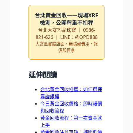
台北黃金回收——現場XRF
檢測，公開秤重不扣秤
台北大安巧品珠寶 ｜ 0986-
821-626 ｜ LINE：@QPD888
大安區實體店面・無隱藏費用・報
價即實拿
延伸閱讀
台北黃金回收推薦：如何選擇
靠譜銀樓
今日黃金回收價格：即時報價
與回收流程
黃金回收流程：第一次賣金就
上手
黃金回收注意事項：避開低價