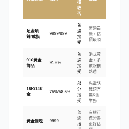
樓
收
否
普
流通最
足金項
遍
9999/999
廣，估
鍊/戒指
接
價最順
受
普
港式黃
916黃金
遍
金，多
91.6%
飾品
接
數銀樓
受
熟悉
部
先電話
18K/14K
分
確認有
75%/58.5%
金
接
無K金
受
業務
普
有銀行
遍
保證書
9999
黃金條塊
接
更好估