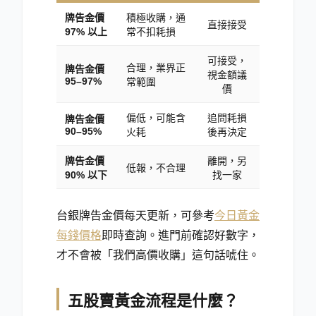
牌告金價
積極收購，通
直接接受
97% 以上
常不扣耗損
可接受，
合理，業界正
牌告金價
視金額議
95–97%
常範圍
價
偏低，可能含
追問耗損
牌告金價
90–95%
火耗
後再決定
牌告金價
離開，另
低報，不合理
90% 以下
找一家
台銀牌告金價每天更新，可參考
今日黃金
每錢價格
即時查詢。進門前確認好數字，
才不會被「我們高價收購」這句話唬住。
五股賣黃金流程是什麼？