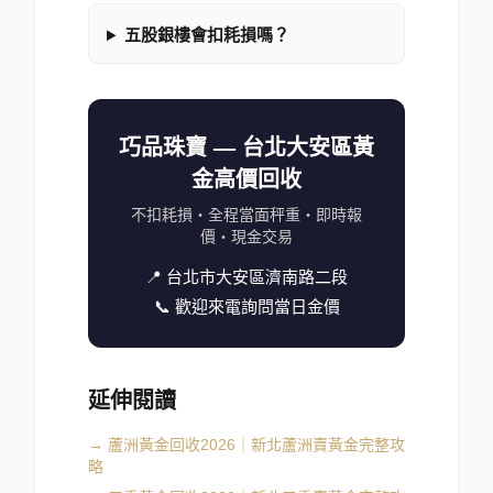
五股銀樓會扣耗損嗎？
巧品珠寶 — 台北大安區黃
金高價回收
不扣耗損・全程當面秤重・即時報
價・現金交易
📍 台北市大安區濟南路二段
📞 歡迎來電詢問當日金價
延伸閱讀
→
蘆洲黃金回收2026｜新北蘆洲賣黃金完整攻
略