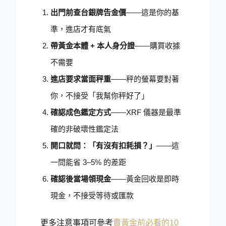
出門前查台銀牌告金價
——這是你的基
準，進店才有底氣
帶黃金本體 + 本人身分證
——購買收據
不需要
進店要求當面秤重
——秤的螢幕要對著
你，不接受「我幫你秤好了」
確認成色鑑定方式
——XRF 儀器是最準
確的非破壞性鑑定法
開口就問：「有沒有扣耗損？」
——這
一問能省 3–5% 的差距
確認後當場領現金
——黃金回收是即時
現金，不接受等待或匯款
更多注意事項可參考
賣黃金前必看的10