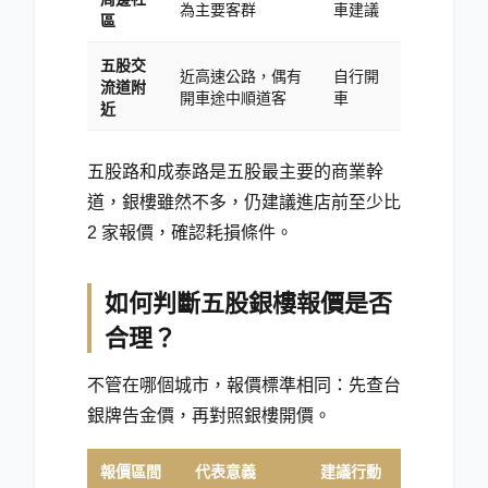
為主要客群
車建議
區
五股交
近高速公路，偶有
自行開
流道附
開車途中順道客
車
近
五股路和成泰路是五股最主要的商業幹
道，銀樓雖然不多，仍建議進店前至少比
2 家報價，確認耗損條件。
如何判斷五股銀樓報價是否
合理？
不管在哪個城市，報價標準相同：先查台
銀牌告金價，再對照銀樓開價。
報價區間
代表意義
建議行動