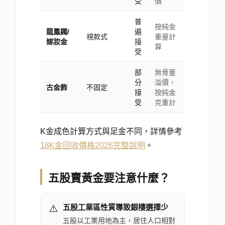
受
價
普
按純金
龍鳳鐲/
遍
視款式
重量計
嫁妝金
接
算
受
部
無骨董
分
溢價，
古金飾
不固定
接
按純金
受
克重計
K金成色計算方式與足金不同，詳情參考
18K金回收價格2026完整說明
。
五股賣黃金要注意什麼？
⚠️
五股工業區性質導致銀樓選擇少
五股以工業用地為主，居住人口相對