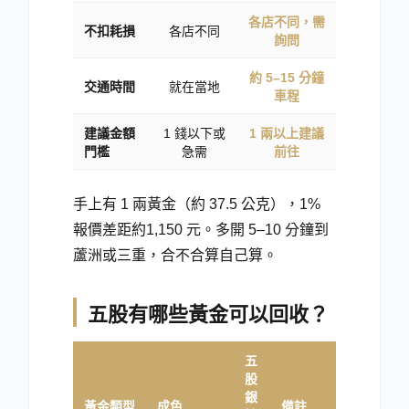
各店不同，需
不扣耗損
各店不同
詢問
約 5–15 分鐘
交通時間
就在當地
車程
建議金額
1 錢以下或
1 兩以上建議
門檻
急需
前往
手上有
1 兩
黃金（約 37.5 公克），1%
報價差距約
1,150 元
。多開 5–10 分鐘到
蘆洲或三重，合不合算自己算。
五股有哪些黃金可以回收？
五
股
銀
黃金類型
成色
備註