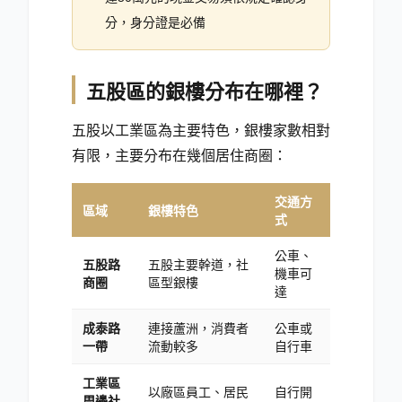
分，身分證是必備
五股區的銀樓分布在哪裡？
五股以工業區為主要特色，銀樓家數相對
有限，主要分布在幾個居住商圈：
交通方
區域
銀樓特色
式
公車、
五股路
五股主要幹道，社
機車可
商圈
區型銀樓
達
成泰路
連接蘆洲，消費者
公車或
一帶
流動較多
自行車
工業區
以廠區員工、居民
自行開
周邊社