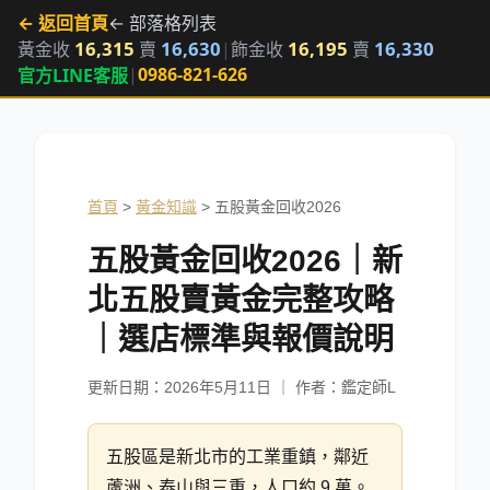
← 返回首頁
← 部落格列表
16,315
16,630
16,195
16,330
黃金收
賣
|
飾金收
賣
|
0986-821-626
官方LINE客服
首頁
>
黃金知識
>
五股黃金回收2026
五股黃金回收2026｜新
北五股賣黃金完整攻略
｜選店標準與報價說明
更新日期：
2026年5月11日
｜ 作者：鑑定師L
五股區是新北市的工業重鎮，鄰近
蘆洲、泰山與三重，人口約 9 萬。