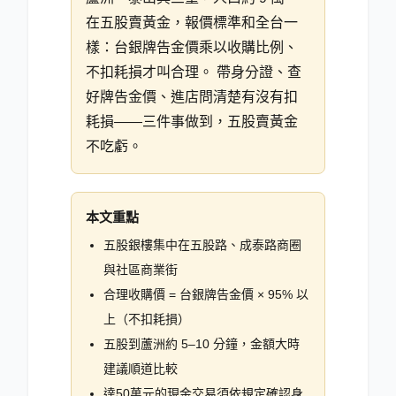
在五股賣黃金，報價標準和全台一
樣：台銀牌告金價乘以收購比例、
不扣耗損才叫合理。 帶身分證、查
好牌告金價、進店問清楚有沒有扣
耗損——三件事做到，五股賣黃金
不吃虧。
本文重點
五股銀樓集中在五股路、成泰路商圈
與社區商業街
合理收購價 = 台銀牌告金價 × 95% 以
上（不扣耗損）
五股到蘆洲約 5–10 分鐘，金額大時
建議順道比較
達50萬元的現金交易須依規定確認身