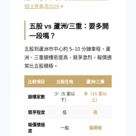
個注意事項2026
。
五股 vs 蘆洲/三重：要多開
一段嗎？
五股到蘆洲市中心約 5–10 分鐘車程，蘆
洲、三重銀樓密度高、競爭激烈，報價通
常比五股積極。
比較項目
五股在地
蘆洲/三重
少（5 家以
多（15 家以
銀樓家數
下）
上）
競爭程度
低
高
報價積極
一般
偏積極
度