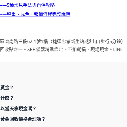
——5種常見手法與自保攻略
——秤重、成色、報價流程完整說明
區濟南路三段62-1號1樓（捷運忠孝新生站3號出口步行5分鐘
收點之一。XRF 儀器精準鑑定，不扣耗損，現場現金。LINE
收黃金？
意什麼？
可以當天拿現金嗎？
的黃金回收價格合理嗎？