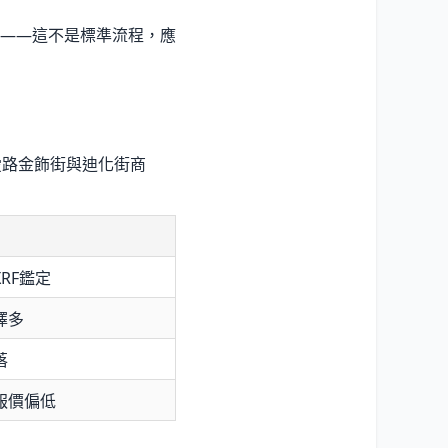
——這不是標準流程，應
愛路金飾街與迪化街商
RF鑑定
擇多
落
報價偏低