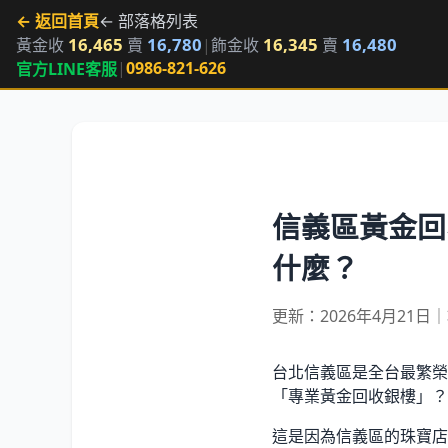
← 返回首頁
← 部落格列表
16,465
16,780
16,345
16,480
黃金收
賣
|
飾金收
賣
|
0986-821-626
官方LINE客服
信義區黃金回
什麼？
更新：2026年4月21日
台北信義區是全台最繁榮
「專業黃金回收銀樓」？
這是因為信義區的珠寶店