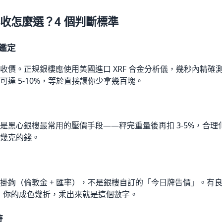
收怎麼選？4 個判斷標準
器鑑定
收價。正規銀樓應使用美國進口 XRF 合金分析儀，幾秒內精確
達 5-10%，等於直接讓你少拿幾百塊。
是黑心銀樓最常用的壓價手段——秤完重量後再扣 3-5%，合
幾克的錢。
掛鉤（倫敦金 + 匯率），不是銀樓自訂的「今日牌告價」。有
，你的成色幾折，乘出來就是這個數字。
待