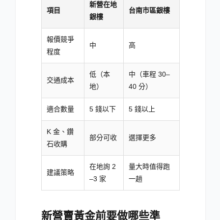
新營在地
項目
台南市區銀樓
銀樓
報價競爭
中
高
程度
低（本
中（車程 30–
交通成本
地）
40 分）
適合數量
5 錢以下
5 錢以上
K 金、鑽
部分可收
選擇更多
石收購
在地詢 2
量大時值得跑
建議策略
–3 家
一趟
新營賣黃金前要做哪些準