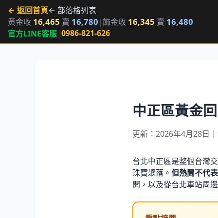
← 返回首頁
← 部落格列表
16,465
16,780
16,345
16,480
黃金收
賣
|
飾金收
賣
|
0986-821-626
官方LINE客服
中正區黃金回
更新：2026年4月28日
台北中正區是整個台灣交
珠寶聚落。
但熱鬧不代表
開，以及從台北車站周邊