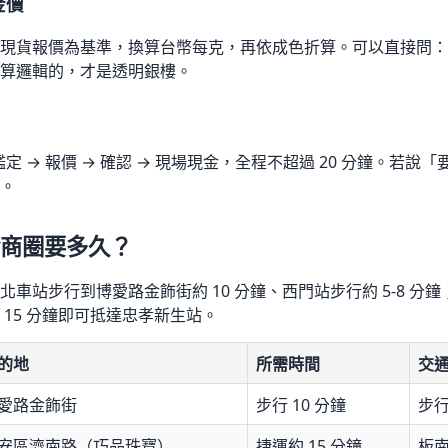
金價
現貨報價為基準，換算台幣每克，再依成色折算。可以直接問：
算邏輯的，才是透明銀樓。
 鑑定 → 報價 → 確認 → 現場現金，全程不超過 20 分鐘。若
。
商圈要多久？
車站步行到博愛路金飾街約 10 分鐘、西門站步行約 5-8 分
15 分鐘即可抵達忠孝新生站。
的地
所需時間
交
愛路金飾街
步行 10 分鐘
步
安區濟南路（巧品珠寶）
捷運約 15 分鐘
板