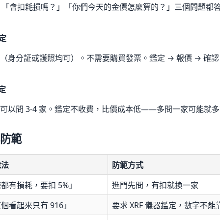
嗎？」「會扣耗損嗎？」「你們今天的金價怎麼算的？」三個問題都
定
身分証或護照均可）。不需要購買發票。鑑定 → 報價 → 確認 → 
決定
可以問 3-4 家。鑑定不收費，比價成本低——多問一家可能就
防範
說法
防範方式
都有損耗，要扣 5%」
進門先問，有扣就換一家
個看起來只有 916」
要求 XRF 儀器鑑定，數字不能