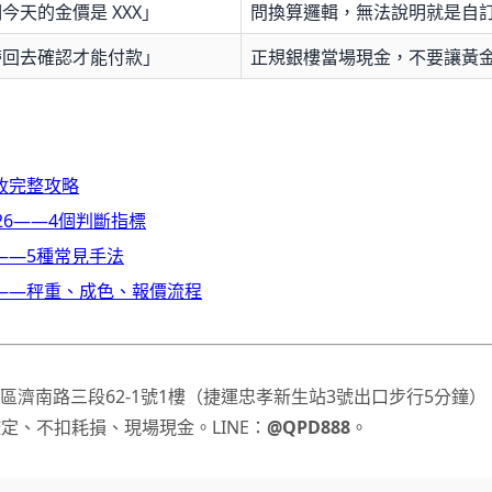
今天的金價是 XXX」
問換算邏輯，無法說明就是自
帶回去確認才能付款」
正規銀樓當場現金，不要讓黃
收完整攻略
26——4個判斷指標
——5種常見手法
——秤重、成色、報價流程
區濟南路三段62-1號1樓（捷運忠孝新生站3號出口步行5分鐘
鑑定、不扣耗損、現場現金。LINE：
@QPD888
。