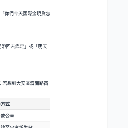
「你們今天國際金現貨怎
說「要帶回去鑑定」或「明天
鐘；若想到大安區濟南路商
通方式
行或公車
南線至忠孝新生站