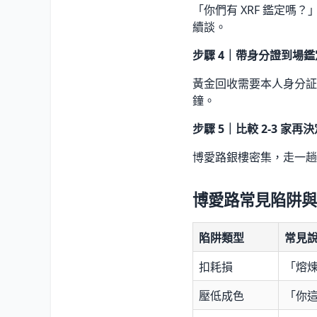
「你們有 XRF 鑑定
續談。
步驟 4｜帶身分證到場鑑
黃金回收需要本人身分証（
鐘。
步驟 5｜比較 2-3 家再
博愛路銀樓密集，走一趟
博愛路常見陷阱與
陷阱類型
常見
扣耗損
「熔煉
壓低成色
「你這