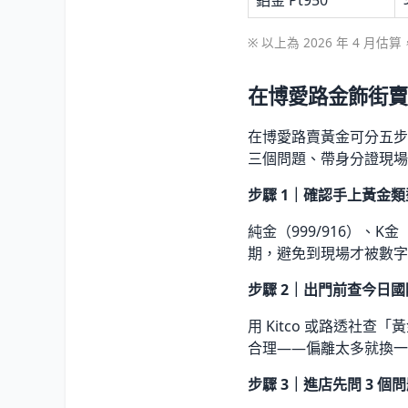
※ 以上為 2026 年 4 
在博愛路金飾街賣
在博愛路賣黃金可分五步
三個問題、帶身分證現場鑑
步驟 1｜確認手上黃金
純金（999/916）、
期，避免到現場才被數字
步驟 2｜出門前查今日
用 Kitco 或路透
合理——偏離太多就換一
步驟 3｜進店先問 3 個