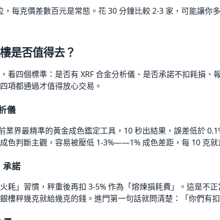
，每克價差數百元是常態。花 30 分鐘比較 2-3 家，可能讓你多拿 1
樓是否值得去？
，看四個標準：是否有 XRF 合金分析儀、是否承諾不扣耗損、
四項都通過才值得放心交易。
分析儀
目前業界最精準的黃金成色鑑定工具，10 秒出結果，誤差低於 0.1%
判斷主觀，容易被壓低 1-3%——1% 成色差距，每 10 克就差 5
」承諾
火耗」習慣，秤重後再扣 3-5% 作為「熔煉損耗費」。這是不
銀樓秤幾克就給幾克的錢。進門第一句話就問清楚：「你們有扣