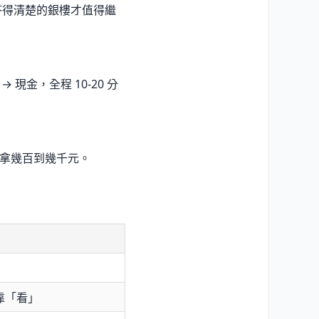
答得清楚的銀樓才值得繼
現金，全程 10-20 分
多拿幾百到幾千元。
靠「看」