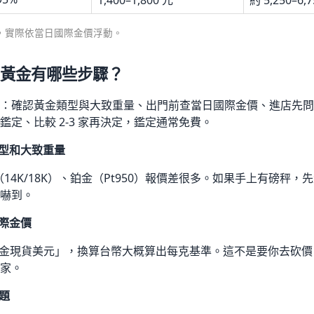
月估算，實際依當日國際金價浮動。
黃金有哪些步驟？
：確認黃金類型與大致重量、出門前查當日國際金價、進店先問 X
定、比較 2-3 家再決定，鑑定通常免費。
類型和大致重量
K金（14K/18K）、鉑金（Pt950）報價差很多。如果手上有磅秤
嚇到。
國際金價
社查「黃金現貨美元」，換算台幣大概算出每克基準。這不是要你去砍
家。
問題