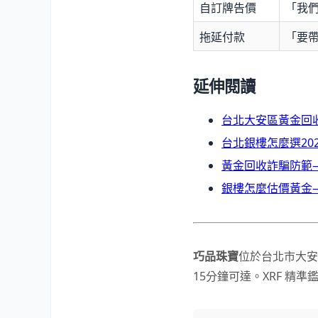
自訂牌告價
「我們
拖延付款
「要
延伸閱讀
台北大安區黃金回
台北銀樓怎麼選20
黃金回收詐騙防範
銀樓怎麼估價黃金
巧品珠寶
位於台北市大安
15分鐘可達。XRF 精準