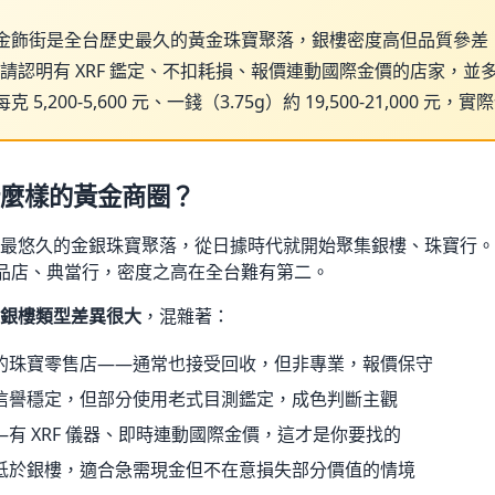
金飾街是全台歷史最久的黃金珠寶聚落，銀樓密度高但品質參差
請認明有 XRF 鑑定、不扣耗損、報價連動國際金價的店家，並多比 2
每克 5,200-5,600 元、一錢（3.75g）約 19,500-21,000 
麼樣的黃金商圈？
最悠久的金銀珠寶聚落，從日據時代就開始聚集銀樓、珠寶行。
品店、典當行，密度之高在全台難有第二。
銀樓類型差異很大
，混雜著：
的珠寶零售店——通常也接受回收，但非專業，報價保守
信譽穩定，但部分使用老式目測鑑定，成色判斷主觀
有 XRF 儀器、即時連動國際金價，這才是你要找的
低於銀樓，適合急需現金但不在意損失部分價值的情境