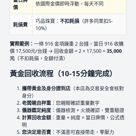
依國際金價即時浮動，每天不同
價
巧品珠寶：
不扣耗損
（許多同業扣5-
耗損費
10%）
實際範例：
一條 916 金項鍊重 2 台錢，當日 916 收購
價 17,500元/台錢 → 回收金額 = 2 × 17,500 =
35,000
元
（不扣耗損，全額付清）
黃金回收流程（10-15分鐘完成）
攜帶黃金及身分證到店
（本店為交易安全會核對
身分）
老闆親自秤重
：您親眼確認重量數字
儀器鑑定純度
：儀器檢測 + 火燒確認，雙重驗證
計算回收金額
：重量 × 純度 × 當日牌價，公式透
明
您決定是否賣
：不滿意可直接帶走，零壓力