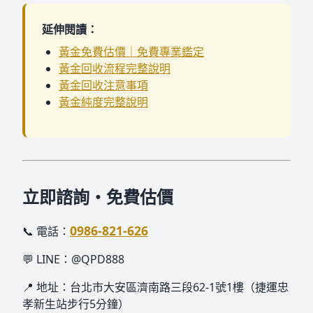
延伸閱讀：
黃金免費估價｜免費專業鑑定
黃金回收流程完整說明
黃金回收注意事項
黃金純度完整說明
立即諮詢・免費估價
0986-821-626
📞 電話：
💬 LINE：@QPD888
📍 地址：台北市大安區濟南路三段62-1號1樓（捷運忠
孝新生站步行5分鐘）