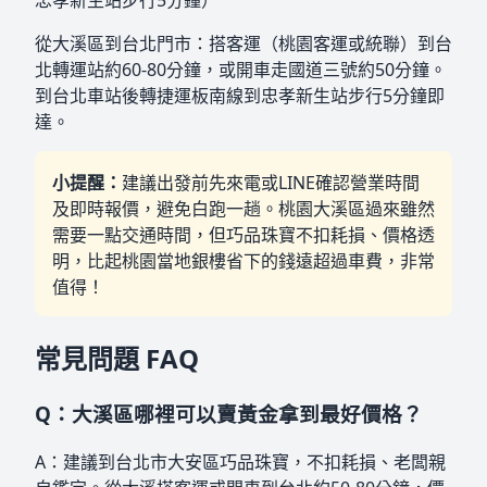
忠孝新生站步行5分鐘）
從大溪區到台北門市：搭客運（桃園客運或統聯）到台
北轉運站約60-80分鐘，或開車走國道三號約50分鐘。
到台北車站後轉捷運板南線到忠孝新生站步行5分鐘即
達。
小提醒：
建議出發前先來電或LINE確認營業時間
及即時報價，避免白跑一趟。桃園大溪區過來雖然
需要一點交通時間，但巧品珠寶不扣耗損、價格透
明，比起桃園當地銀樓省下的錢遠超過車費，非常
值得！
常見問題 FAQ
Q：大溪區哪裡可以賣黃金拿到最好價格？
A：建議到台北市大安區巧品珠寶，不扣耗損、老闆親