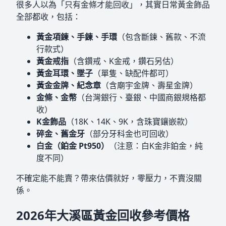
很多人以為「只有金條才能回收」，其實日常黃金飾品
全部都收，包括：
黃金項鍊、手鍊、手環
（包含斷鍊、舊款、不流
行款式）
黃金戒指
（含鑽戒、K金戒，鑽石另估）
黃金耳環、墜子
（單隻、缺配件都可）
黃金金牌、紀念章
（含廟宇金牌、壽星金牌）
金條、金幣
（台灣銀行、臺銀、中國商銀規格都
收）
K金飾品
（18K、14K、9K，含珠寶鑲嵌款）
碎金、舊金牙
（部分牙科金也可回收）
白金（鉑金 Pt950）
（注意：白K金非鉑金，純
度不同）
不確定能不能賣？帶來估價就好，零壓力，不賣沒關
係。
2026年大溪區黃金回收參考價格