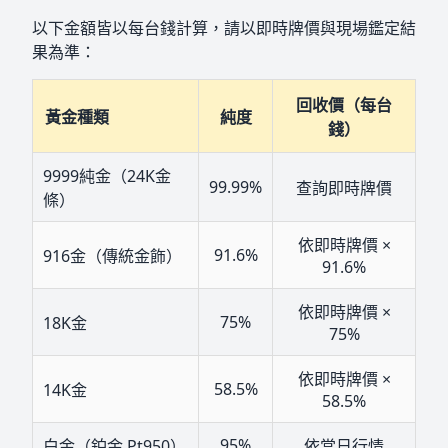
以下金額皆以每台錢計算，請以即時牌價與現場鑑定結
果為準：
回收價（每台
黃金種類
純度
錢）
9999純金（24K金
99.99%
查詢即時牌價
條）
依即時牌價 ×
91.6%
916金（傳統金飾）
91.6%
依即時牌價 ×
75%
18K金
75%
依即時牌價 ×
58.5%
14K金
58.5%
95%
白金（鉑金 Pt950）
依當日行情