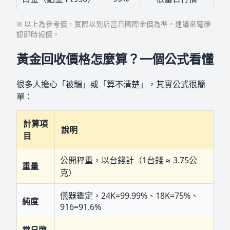
※ 以上為參考價，實際以到店當日國際金價為準。建議來電確
認即時報價。
黃金回收價格怎麼算？一個公式看懂
很多人擔心「被騙」或「算不清楚」，其實公式很簡
單：
計算項
說明
目
公開秤重，以台錢計（1台錢 ≈ 3.75公
重量
克）
儀器鑑定，24K=99.99%、18K=75%、
純度
916=91.6%
當日牌