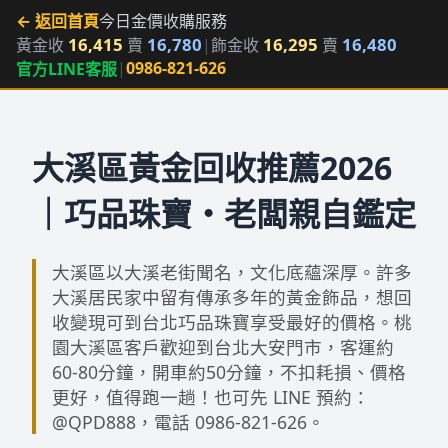
← 返回首頁
今日金價
收購服務
16,415
16,780
16,295
16,480
黃金收
賣
|
飾金收
賣
|
0986-821-626
官方LINE客服
大溪區黃金回收推薦2026
｜巧品珠寶・老闆親自鑑定
大溪區以大溪老街聞名，文化底蘊深厚。許多
大溪居民家中留有傳承多年的黃金飾品，想回
收變現可到台北巧品珠寶享受最好的價格。桃
園大溪區客戶歡迎到台北大安門市，客運約
60-80分鐘，開車約50分鐘，不扣耗損、價格
更好，值得跑一趟！也可先 LINE 預約：
@QPD888，電話 0986-821-626。