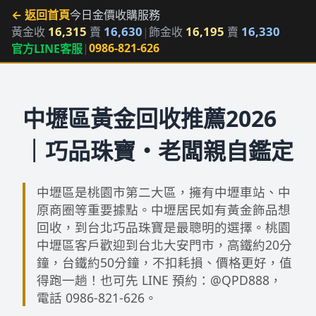
← 返回首頁
今日金價
收購服務
16,315
16,630
16,195
16,330
黃金收
賣
|
飾金收
賣
|
0986-821-626
官方LINE客服
中壢區黃金回收推薦2026
｜巧品珠寶・老闆親自鑑定
中壢區是桃園市第二大區，擁有中壢車站、中
原商圈等重要據點。中壢居民如有黃金飾品想
回收，到台北巧品珠寶是最聰明的選擇。桃園
中壢區客戶歡迎到台北大安門市，高鐵約20分
鐘，台鐵約50分鐘，不扣耗損、價格更好，值
得跑一趟！也可先 LINE 預約：@QPD888，
電話 0986-821-626。