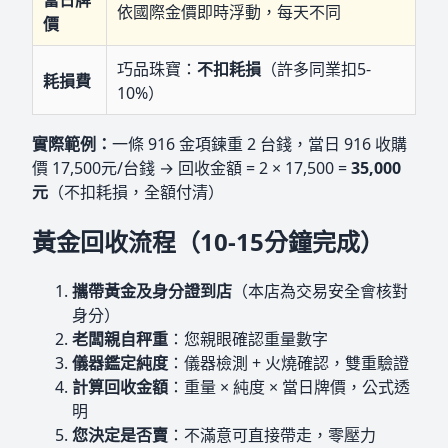
依國際金價即時浮動，每天不同
價
巧品珠寶：
不扣耗損
（許多同業扣5-
耗損費
10%）
實際範例：
一條 916 金項鍊重 2 台錢，當日 916 收購
價 17,500元/台錢 → 回收金額 = 2 × 17,500 =
35,000
元
（不扣耗損，全額付清）
黃金回收流程（10-15分鐘完成）
攜帶黃金及身分證到店
（本店為交易安全會核對
身分）
老闆親自秤重
：您親眼確認重量數字
儀器鑑定純度
：儀器檢測 + 火燒確認，雙重驗證
計算回收金額
：重量 × 純度 × 當日牌價，公式透
明
您決定是否賣
：不滿意可直接帶走，零壓力