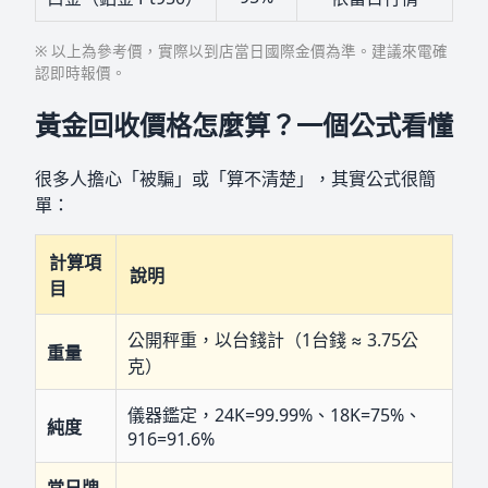
※ 以上為參考價，實際以到店當日國際金價為準。建議來電確
認即時報價。
黃金回收價格怎麼算？一個公式看懂
很多人擔心「被騙」或「算不清楚」，其實公式很簡
單：
計算項
說明
目
公開秤重，以台錢計（1台錢 ≈ 3.75公
重量
克）
儀器鑑定，24K=99.99%、18K=75%、
純度
916=91.6%
當日牌