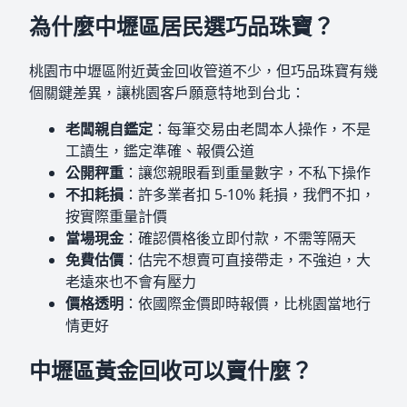
為什麼中壢區居民選巧品珠寶？
桃園市中壢區附近黃金回收管道不少，但巧品珠寶有幾
個關鍵差異，讓桃園客戶願意特地到台北：
老闆親自鑑定
：每筆交易由老闆本人操作，不是
工讀生，鑑定準確、報價公道
公開秤重
：讓您親眼看到重量數字，不私下操作
不扣耗損
：許多業者扣 5-10% 耗損，我們不扣，
按實際重量計價
當場現金
：確認價格後立即付款，不需等隔天
免費估價
：估完不想賣可直接帶走，不強迫，大
老遠來也不會有壓力
價格透明
：依國際金價即時報價，比桃園當地行
情更好
中壢區黃金回收可以賣什麼？