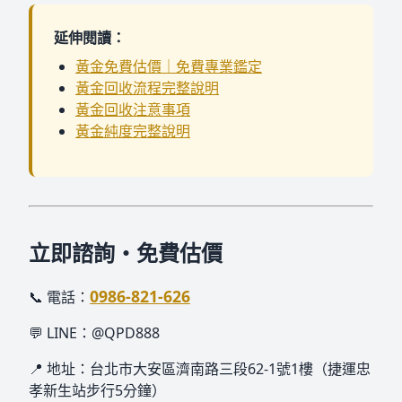
延伸閱讀：
黃金免費估價｜免費專業鑑定
黃金回收流程完整說明
黃金回收注意事項
黃金純度完整說明
立即諮詢・免費估價
0986-821-626
📞 電話：
💬 LINE：@QPD888
📍 地址：台北市大安區濟南路三段62-1號1樓（捷運忠
孝新生站步行5分鐘）