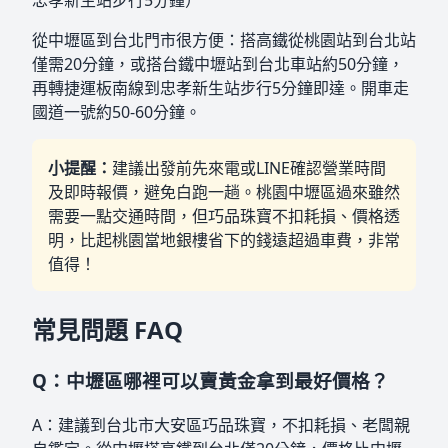
忠孝新生站步行5分鐘）
從中壢區到台北門市很方便：搭高鐵從桃園站到台北站
僅需20分鐘，或搭台鐵中壢站到台北車站約50分鐘，
再轉捷運板南線到忠孝新生站步行5分鐘即達。開車走
國道一號約50-60分鐘。
小提醒：
建議出發前先來電或LINE確認營業時間
及即時報價，避免白跑一趟。桃園中壢區過來雖然
需要一點交通時間，但巧品珠寶不扣耗損、價格透
明，比起桃園當地銀樓省下的錢遠超過車費，非常
值得！
常見問題 FAQ
Q：中壢區哪裡可以賣黃金拿到最好價格？
A：建議到台北市大安區巧品珠寶，不扣耗損、老闆親