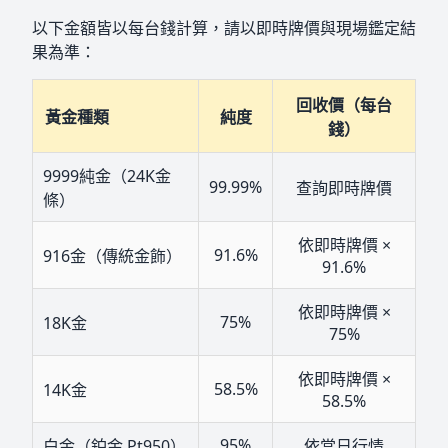
以下金額皆以每台錢計算，請以即時牌價與現場鑑定結
果為準：
回收價（每台
黃金種類
純度
錢）
9999純金（24K金
99.99%
查詢即時牌價
條）
依即時牌價 ×
91.6%
916金（傳統金飾）
91.6%
依即時牌價 ×
75%
18K金
75%
依即時牌價 ×
58.5%
14K金
58.5%
95%
白金（鉑金 Pt950）
依當日行情