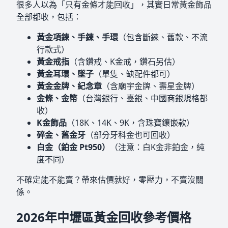
很多人以為「只有金條才能回收」，其實日常黃金飾品
全部都收，包括：
黃金項鍊、手鍊、手環
（包含斷鍊、舊款、不流
行款式）
黃金戒指
（含鑽戒、K金戒，鑽石另估）
黃金耳環、墜子
（單隻、缺配件都可）
黃金金牌、紀念章
（含廟宇金牌、壽星金牌）
金條、金幣
（台灣銀行、臺銀、中國商銀規格都
收）
K金飾品
（18K、14K、9K，含珠寶鑲嵌款）
碎金、舊金牙
（部分牙科金也可回收）
白金（鉑金 Pt950）
（注意：白K金非鉑金，純
度不同）
不確定能不能賣？帶來估價就好，零壓力，不賣沒關
係。
2026年中壢區黃金回收參考價格