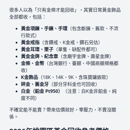
很多人以為「只有金條才能回收」，其實日常黃金飾品
全部都收，包括：
黃金項鍊、手鍊、手環
（包含斷鍊、舊款、不流
行款式）
黃金戒指
（含鑽戒、K金戒，鑽石另估）
黃金耳環、墜子
（單隻、缺配件都可）
黃金金牌、紀念章
（含廟宇金牌、壽星金牌）
金條、金幣
（台灣銀行、臺銀、中國商銀規格都
收）
K金飾品
（18K、14K、9K，含珠寶鑲嵌款）
碎金、舊金牙
（部分牙科金也可回收）
白金（鉑金 Pt950）
（注意：白K金非鉑金，純
度不同）
不確定能不能賣？帶來估價就好，零壓力，不賣沒關
係。