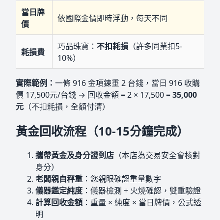
當日牌
依國際金價即時浮動，每天不同
價
巧品珠寶：
不扣耗損
（許多同業扣5-
耗損費
10%）
實際範例：
一條 916 金項鍊重 2 台錢，當日 916 收購
價 17,500元/台錢 → 回收金額 = 2 × 17,500 =
35,000
元
（不扣耗損，全額付清）
黃金回收流程（10-15分鐘完成）
攜帶黃金及身分證到店
（本店為交易安全會核對
身分）
老闆親自秤重
：您親眼確認重量數字
儀器鑑定純度
：儀器檢測 + 火燒確認，雙重驗證
計算回收金額
：重量 × 純度 × 當日牌價，公式透
明