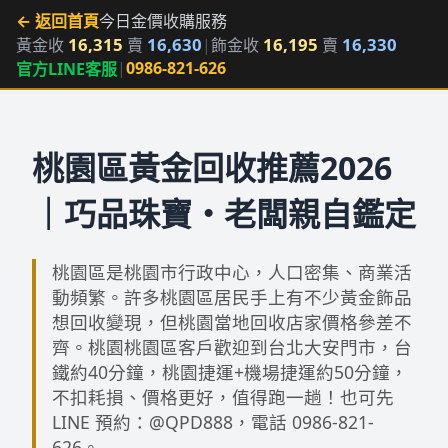
← 返回首頁
今日金價
收購服務
16,315
16,630
16,195
16,330
黃金收
賣
|
飾金收
賣
|
0986-821-626
官方LINE客服
桃園區黃金回收推薦2026
｜巧品珠寶・老闆親自鑑定
桃園區是桃園市行政中心，人口密集、商業活
動頻繁。許多桃園區居民手上有不少黃金飾品
想回收變現，但桃園當地回收店家價格參差不
齊。桃園桃園區客戶歡迎到台北大安門市，台
鐵約40分鐘，桃園捷運+機場捷運約50分鐘，
不扣耗損、價格更好，值得跑一趟！也可先
LINE 預約：@QPD888，電話 0986-821-
626。