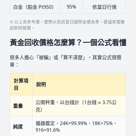
95%
白金（鉑金 Pt950）
依當日行情
※ 以上為參考價，實際以到店當日國際金價為準。建議來電確
認即時報價。
黃金回收價格怎麼算？一個公式看懂
很多人擔心「被騙」或「算不清楚」，其實公式很簡
單：
計算項
說明
目
公開秤重，以台錢計（1台錢 ≈ 3.75公
重量
克）
儀器鑑定，24K=99.99%、18K=75%、
純度
916=91.6%