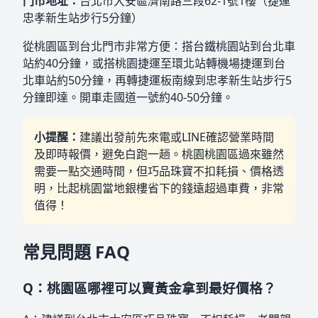
門市地址：
台北市大安區濟南路三段62-1號1樓（捷運
忠孝新生站步行5分鐘）
從桃園區到台北門市非常方便：搭台鐵桃園站到台北車
站約40分鐘，或搭桃園捷運至環北站轉機場捷運到台
北車站約50分鐘，再轉捷運板南線到忠孝新生站步行5
分鐘即達。開車走國道一號約40-50分鐘。
小提醒：
建議出發前先來電或LINE確認營業時間
及即時報價，避免白跑一趟。桃園桃園區過來雖然
需要一點交通時間，但巧品珠寶不扣耗損、價格透
明，比起桃園當地銀樓省下的錢遠超過車費，非常
值得！
常見問題 FAQ
Q：桃園區哪裡可以賣黃金拿到最好價格？