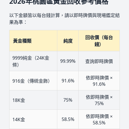
2026年桃園區黃金回收參考價格
以下金額皆以每台錢計算，請以即時牌價與現場鑑定結
果為準：
回收價（每台
黃金種類
純度
錢）
9999純金（24K金
99.99%
查詢即時牌價
條）
依即時牌價 ×
91.6%
916金（傳統金飾）
91.6%
依即時牌價 ×
75%
18K金
75%
依即時牌價 ×
58.5%
14K金
58.5%