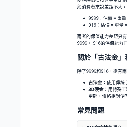
般消費者來說差距不大，
9999：估價 = 重量 
916：估價 = 重量 ×
兩者的保值能力差距只有
9999， 916的保值能
關於「古法金」
除了9999和916，還
古法金：
使用傳統
3D硬金：
用特殊工
更輕，價格相對便
常見問題