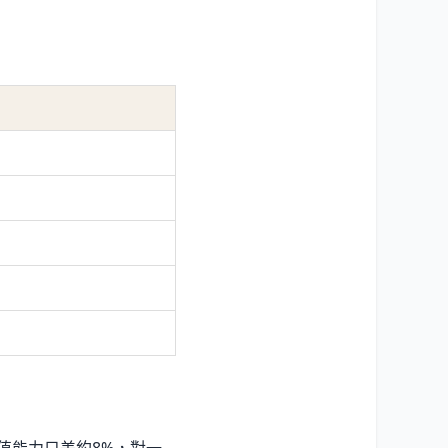
保值能力只差約8%，對一