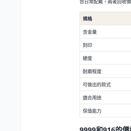
合日常配戴，兩者回收價
規格
含金量
刻印
硬度
耐磨程度
可做出的款式
適合用途
保值能力
9999和916的