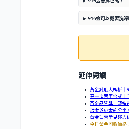
916金會掉色嗎？
916金可以戴著洗
延伸閱讀
黃金純度大解析｜99
第一次買黃金就上
黃金品質與工藝指
鍍金與純金的分辨
黃金買賣常見迷思
今日黃金回收價格