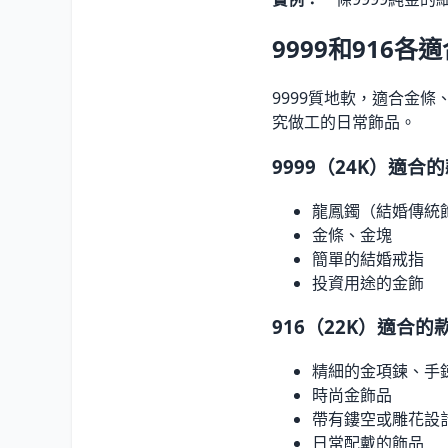
9999和916
9999質地軟，適合金
究做工的日常飾品。
9999（24K）適合
龍鳳鐲（結婚傳統
金條、金塊
簡單的結婚戒指
投資用途的金飾
916（22K）適合的
精細的金項鍊、手
時尚金飾品
帶有鏤空或雕花設
日常配戴的飾品