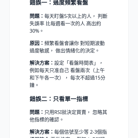
錯誤一：過度頻繁看盤
問題：
每天盯盤5次以上的人， 判斷
失誤率 比每週看一次的人 高出約
30%。
原因：
頻繁看盤會讓你 對短期波動
過度敏感， 做出情緒化的決定。
解決方案：
設定「看盤時間表」，
例如每天只准自己 看盤兩次（上午
和下午各一次）， 每次不超過15分
鐘。
錯誤二：只看單一指標
問題：
只用RSI就決定買賣， 忽略其
他指標的確認。
解決方案：
每個信號至少等 2-3個指