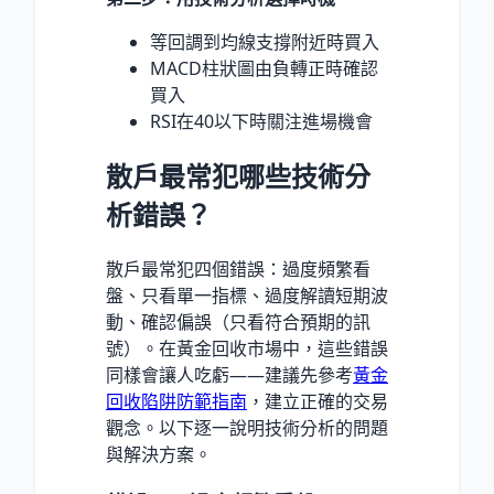
等回調到均線支撐附近時買入
MACD柱狀圖由負轉正時確認
買入
RSI在40以下時關注進場機會
散戶最常犯哪些技術分
析錯誤？
散戶最常犯四個錯誤：過度頻繁看
盤、只看單一指標、過度解讀短期波
動、確認偏誤（只看符合預期的訊
號）。在黃金回收市場中，這些錯誤
同樣會讓人吃虧——建議先參考
黃金
回收陷阱防範指南
，建立正確的交易
觀念。以下逐一說明技術分析的問題
與解決方案。