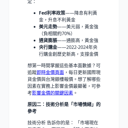
定：
Fed利率政策
——降息有利黃
金，升息不利黃金
美元走勢
——美元弱，黃金強
（負相關約70%）
通貨膨脹
——通膨高，黃金強
央行購金
——
2022-2024年
央
行購金創歷史新高，支撐金價
想第一時間掌握這些基本面數據？可
追蹤
即時金價頁面
，每日更新國際現
貨金價與台灣銀樓報價。想了解哪些
因素在實務上影響金價最顯著，可參
考
影響金價的關鍵因素
。
原因二：技術分析是「市場情緒」的
參考
技術分析 告訴你的是： 「市場現在