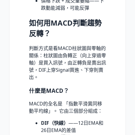
價格下跌 + 成交量萎縮——下
跌動能減弱，可能反彈
如何用MACD判斷趨勢
反轉？
判斷方式是看MACD柱狀圖與零軸的
關係：柱狀圖由負轉正（向上穿過零
軸）是買入訊號，由正轉負是賣出訊
號，DIF上穿Signal買進、下穿則賣
出。
什麼是MACD？
MACD的全名是 「指數平滑異同移
動平均線」。 它由三個部分組成：
DIF（快線）
——12日EMA和
26日EMA的差值