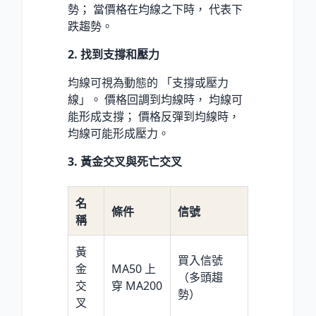
勢； 當價格在均線之下時， 代表下
跌趨勢。
2. 找到支撐和壓力
均線可視為動態的 「支撐或壓力
線」。 價格回調到均線時， 均線可
能形成支撐； 價格反彈到均線時，
均線可能形成壓力。
3. 黃金交叉與死亡交叉
名
條件
信號
稱
黃
買入信號
金
MA50 上
（多頭趨
交
穿 MA200
勢）
叉