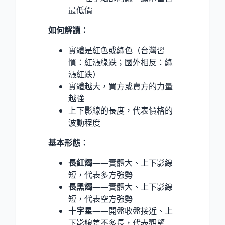
最低價
如何解讀：
實體是紅色或綠色（台灣習
慣：紅漲綠跌；國外相反：綠
漲紅跌）
實體越大，買方或賣方的力量
越強
上下影線的長度，代表價格的
波動程度
基本形態：
長紅燭
——實體大、上下影線
短，代表多方強勢
長黑燭
——實體大、上下影線
短，代表空方強勢
十字星
——開盤收盤接近、上
下影線差不多長，代表觀望