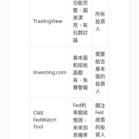
功能完
整、圖
所有
表漂
TradingView
投資
亮、有
人
社群討
論
需要
基本面
結合
和技術
基本
Investing.com
面都
面的
有、免
投資
費警報
人
Fed利
關注
Fed
率期貨
CME
FedWatch
政策
預測、
Tool
的投
未來加
資人
息機率