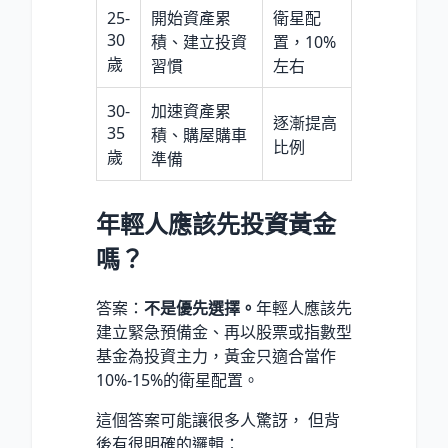
25-
開始資產累
衛星配
30
積、建立投資
置，10%
歲
習慣
左右
30-
加速資產累
逐漸提高
35
積、購屋購車
比例
歲
準備
年輕人應該先投資黃金
嗎？
答案：
不是優先選擇。
年輕人應該先
建立緊急預備金、再以股票或指數型
基金為投資主力，黃金只適合當作
10%-15%的衛星配置。
這個答案可能讓很多人驚訝， 但背
後有很明確的邏輯：