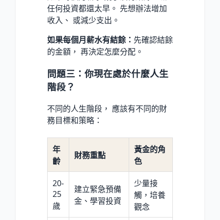
任何投資都還太早。 先想辦法增加
收入、 或減少支出。
如果每個月薪水有結餘：
先確認結餘
的金額， 再決定怎麼分配。
問題三：你現在處於什麼人生
階段？
不同的人生階段， 應該有不同的財
務目標和策略：
年
黃金的角
財務重點
齡
色
20-
少量接
建立緊急預備
25
觸，培養
金、學習投資
歲
觀念