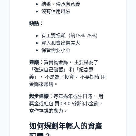
結婚、傳承有意義
沒有信用風險
缺點：
有工資損耗（約15%-25%）
買入和賣出價差大
保管需要小心
建議：
買實物金飾， 主要是為了
「強迫自己儲蓄」 和「紀念意
義」， 不是為了投資。 不要期待 用
金飾來賺錢。
起步建議：
每年過年或生日時， 用
獎金或紅包 買0.3-0.5錢的小金飾，
當作存錢的動力。
如何規劃年輕人的資產