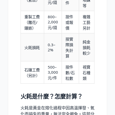
（素款）
項鍊
元/錢
件
等
重製工費
800–
按件
複雜
2,000
（雕花/
或報
工藝
元/錢
鑲嵌）
價
另計
按實
純金
0.3–
際損
火耗損耗
損耗
2%
失計
較少
算
500–
按件
視寶
石鑲工費
3,000
數/石
石種
（另計）
元/件
粒數
類
火耗是什麼？怎麼計算？
火耗是黃金在熔化過程中因高溫揮發、氧
化而損失的重量，無法完全避免。這部分