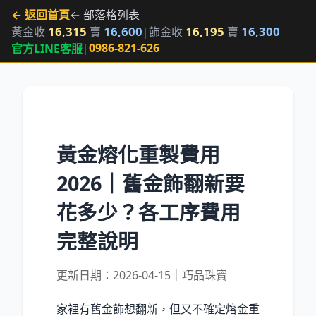
← 返回首頁
← 部落格列表
16,315
16,600
16,195
16,300
黃金收
賣
|
飾金收
賣
|
0986-821-626
官方LINE客服
黃金熔化重製費用
2026｜舊金飾翻新要
花多少？各工序費用
完整說明
更新日期：2026-04-15｜巧品珠寶
家裡有舊金飾想翻新，但又不確定熔金重