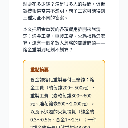
製要花多少錢？這是很多人的疑問，偏偏
銀樓報價常常不透明，問了三家可能得到
三種完全不同的答案。
本文把熔金重製的各項費用拆開來說清
楚：熔金工費、重製工費、火耗損耗怎麼
算，還有一個多數人忽略的關鍵問題——
熔金重製到底划不划算？
重點摘要
舊金飾熔化重製要付三筆錢：熔
金工費（約每錢200～500元）、
重製工費（素款每錢300～600
元、雕花鑲嵌800～2,000元），
以及不退還的火耗損耗（純金約
0.3～0.5%、合金1～2%）；一件
2錢金飾光費用就常超過3,000