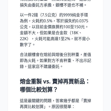
損失由委託方承擔，銀樓不退也不補。
以一件2錢（7.5公克）的9999純金手環
為例，火耗約0.5%，等於損失約0.0375
公克，以目前金價換算約100至150元。
金額不大，但如果是合金款（18K、
22K），火耗可能高達1至2%，就不是小
數字了。
合法銀樓會在熔前與熔後分別秤重，差值
即為火耗。如果對方不肯秤重、不出示記
錄，這家店不建議委託。
熔金重製 vs. 賣掉再買新品：
哪個比較划算？
這是最關鍵的問題，答案幾乎都是「賣掉
再買比較划算」。原因很簡單：