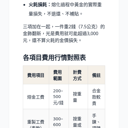
火耗損耗：
熔化過程中黃金的實際重
量損失，不退還、不補貼。
三項加在一起，一件重2錢（7.5公克）的
金飾翻新，光是費用就可能超過3,000
元，還不算火耗的金價損失。
各項目費用行情對照表
費用
計費
費用項目
備註
範圍
方式
200–
合金
按重
500
熔金工費
款較
量
元/錢
貴
手
300–
按重
重製工費
鍊、
600
量或