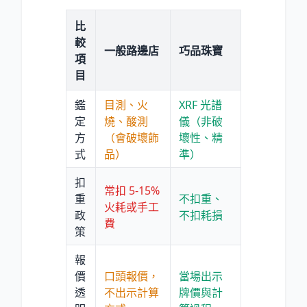
比
較
一般路邊店
巧品珠寶
項
目
鑑
目測、火
XRF 光譜
定
燒、酸測
儀（非破
方
（會破壞飾
壞性、精
式
品）
準）
扣
常扣 5-15%
重
不扣重、
火耗或手工
政
不扣耗損
費
策
報
價
口頭報價，
當場出示
透
不出示計算
牌價與計