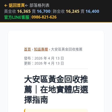
← 返回首頁
← 部落格列表
16,365
16,700
16,245
16,400
黃金收
賣
|
飾金收
賣
|
0986-821-626
官方LINE客服
首頁
›
知識專欄
› 大安區黃金回收推薦
發布：2026 年 4 月 13 日
更新：2026 年 4 月 13 日
大安區黃金回收推
薦｜在地實體店選
擇指南