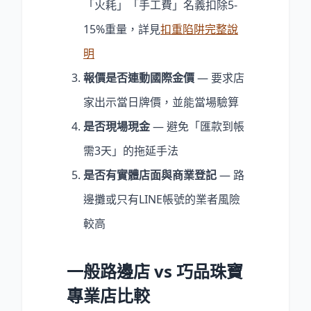
「火耗」「手工費」名義扣除5-
15%重量，詳見
扣重陷阱完整說
明
報價是否連動國際金價
— 要求店
家出示當日牌價，並能當場驗算
是否現場現金
— 避免「匯款到帳
需3天」的拖延手法
是否有實體店面與商業登記
— 路
邊攤或只有LINE帳號的業者風險
較高
一般路邊店 vs 巧品珠寶
專業店比較