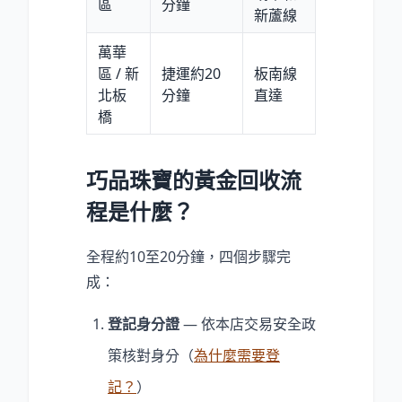
區
分鐘
新蘆線
萬華
區 / 新
捷運約20
板南線
北板
分鐘
直達
橋
巧品珠寶的黃金回收流
程是什麼？
全程約10至20分鐘，四個步驟完
成：
登記身分證
— 依本店交易安全政
策核對身分（
為什麼需要登
記？
）