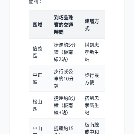
便利：
到巧品珠
建議方
區域
寶的交通
式
時間
捷運約5分
搭到忠
信義
鐘（板南
孝新生
區
線2站）
站
步行或公
中正
步行最
車約10分
區
方便
鐘
捷運約8分
搭到忠
松山
鐘（板南
孝新生
區
線3站）
站
板南線
中山
捷運約15
或中和