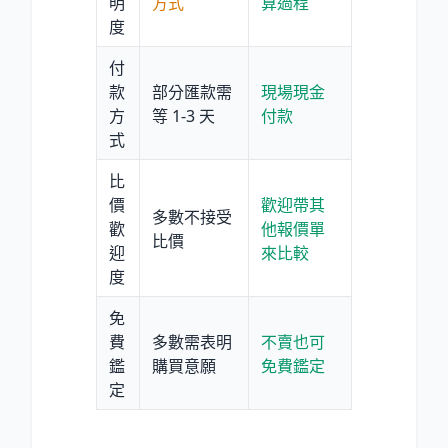
明
方式
算過程
度
付
款
部分匯款需
現場現金
方
等 1-3 天
付款
式
比
價
歡迎帶其
多數不接受
歡
他報價單
比價
迎
來比較
度
免
費
多數需表明
不賣也可
鑑
購買意願
免費鑑定
定