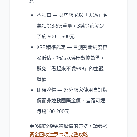
於：
不扣重 — 某些店家以「火耗」名
義扣除3-5%重量，3錢金飾就少
了約 900-1,500元
XRF 精準鑑定 — 目測判斷純度容
易低估，巧品以儀器數據為準，
避免「看起來不像999」的主觀
壓價
即時牌價 — 部分店家使用自訂牌
價而非連動國際金價，差距可達
每錢100-200元
更多關於避免被壓價的方法，請參考
黃金回收注意事項完整攻略
。