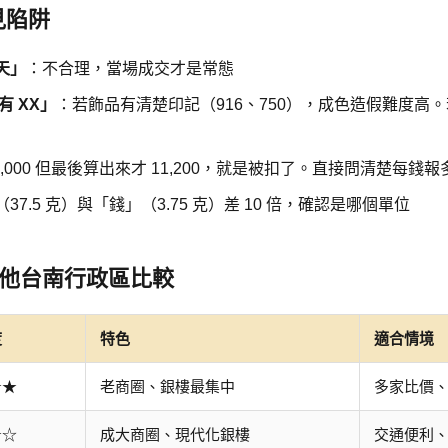
見陷阱
天」
：不合理，當場成交才是常態
有 XX」
：若飾品有清楚印記（916、750），成色造假難度高
2,000 但最後算出來才 11,200，就是被扣了。直接問清楚每錢報
37.5 克）與「錢」（3.75 克）差 10 倍，確認是哪個單位
 其他台南行政區比較
度
特色
適合情境
★★
老商圈、銀樓最集中
多家比價
★☆
成大商圈、現代化銀樓
交通便利