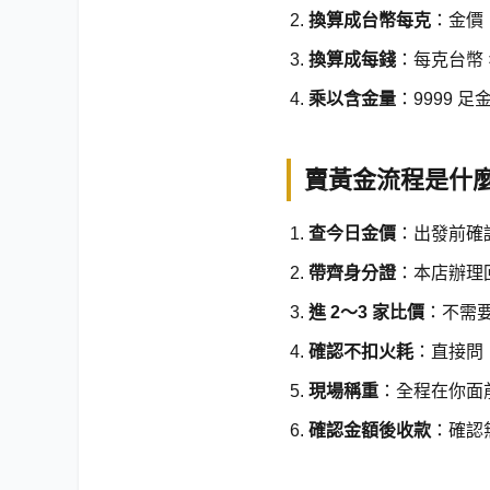
換算成台幣每克
：金價（U
換算成每錢
：每克台幣 × 
乘以含金量
：9999 足金
賣黃金流程是什
查今日金價
：出發前確
帶齊身分證
：本店辦理
進 2～3 家比價
：不需
確認不扣火耗
：直接問
現場稱重
：全程在你面
確認金額後收款
：確認