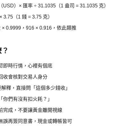
SD）× 匯率 ÷ 31.1035（1 盎司 = 31.1035 克）
3.75（1 錢 = 3.75 克）
 × 0.9999，916 × 0.916，依此類推
麼？
認即時行情，心裡有個底
回收會核對交易人身分
要解釋，直接問「這個多少錢收」
「你們有沒有扣火耗？」
前完成，不要讓黃金離開視線
無誤再簽同意書，現金或轉帳皆可