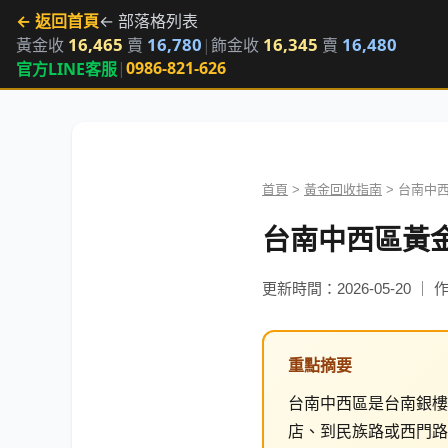
← 返回首頁
← 部落格列表
16,465
16,780
16,345
16,480
黃金收
賣
|
飾金收
賣
|
0986-821-626
官方LINE客服
首頁
>
黃金回收指南
> 台南中西
台南中西區黃金
更新時間：2026-05-20 ｜
重點摘要
台南中西區是台南銀樓
店、到民族路或西門路的