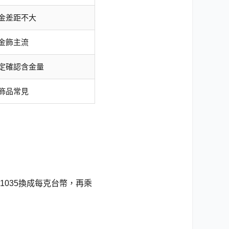
金差距不大
金飾主流
定確認含金量
飾品常見
1035換成每克台幣，再乘