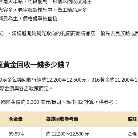
台南火車站，地段便利，銀樓以回收型為主
光客多，老字號銀樓集中，做工精品居多
消費為主，價格競爭較直接
買），建議避開純觀光取向的孔廟商圈精品店，優先去民族路或
西區黃金回收一錢多少錢？
足金每錢回收行情約12,200至12,500元，916黃金約11,200至11
日國際金價與各店政策而定。
 月國際金價約 3,300 美元/盎司、匯率 32 計算，供參考：
含金量
每錢回收參考價
備註
99.99%
約 12,200～12,500 元
金條