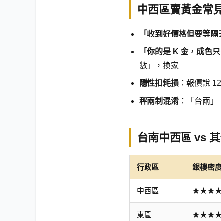
中西區賣黃金常
「收到好價格但要等隔
「你的是 K 金，成色只
數」，換家
隱性扣耗損
：報價說 1
秤兩制混淆
：「台兩」（
台南中西區 vs
行政區
銀樓密
中西區
★★★
東區
★★★