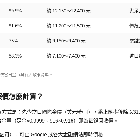
99.9%
約 12,150～12,400 元
與足
91.6%
約 11,200～11,500 元
傳統
75%
約 9,150～9,400 元
需鑑
58.3%
約 7,100～7,400 元
進口
價依當日金市與各店政策為準。
報價怎麼計算？
方式是：先查當日國際金價（美元/盎司），乘上匯率後除以31.
金量（足金×0.9999、916×0.916）即為每錢回收價。
盎司）：可查 Google 或各大金融網站即時價格