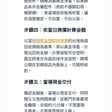
精密秤，精確測量黃金淨重。如果飾
品有非金屬配件（例如不鏽鋼扣環、
橡膠繩），會當場拆除後再秤重，讓
你清楚確認。不扣重、不扣火耗。
步驟四：依當日牌價計算金額
以當日
國際金價即時換算
的台灣每錢
回收價格為基準，乘以黃金淨重，計
算出回收金額。計算過程完全透明，
鑑定師會在你面前操作並說明。牌價
公開在官網與店內看板上，可隨時核
對。
步驟五：當場現金交付
確認金額後，當場以現金支付，同時
開立交易明細單據。從進門到拿著現
金離開，全程約15分鐘。不需要隔
天再來，不需要等匯款入帳。