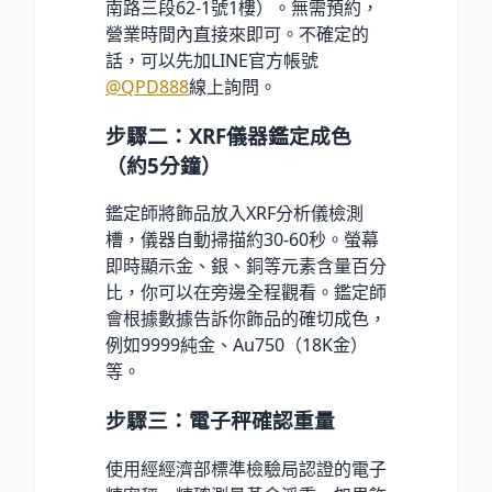
南路三段62-1號1樓）。無需預約，
營業時間內直接來即可。不確定的
話，可以先加LINE官方帳號
@QPD888
線上詢問。
步驟二：XRF儀器鑑定成色
（約5分鐘）
鑑定師將飾品放入XRF分析儀檢測
槽，儀器自動掃描約30-60秒。螢幕
即時顯示金、銀、銅等元素含量百分
比，你可以在旁邊全程觀看。鑑定師
會根據數據告訴你飾品的確切成色，
例如9999純金、Au750（18K金）
等。
步驟三：電子秤確認重量
使用經經濟部標準檢驗局認證的電子