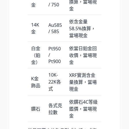
換算，當場現
/ 750
金
金
依含金量
14K
Au585
58.5
%
換算，
/ 585
金
當場現金
白金
依當日鉑金回
Pt950
/
（鉑
收價，當場現
Pt900
金）
金
10K-
XRF實測含金
K金
22K各
量換算，當場
飾品
式
現金
依鑽石4C等級
各式克
鑽石
鑑價，當場現
拉數
金