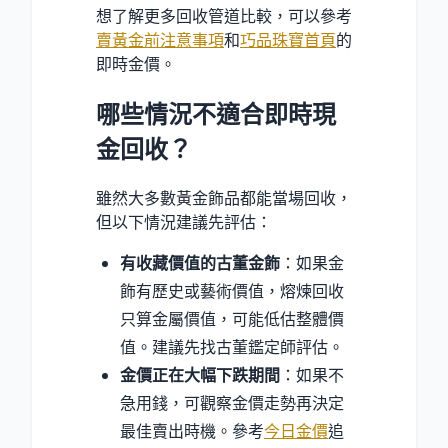
想了解更多回收管道比較，可以參考
賣黃金前注意事項
和
巧品珠寶首頁
的
即時金價。
哪些情況不適合即時現
金回收？
雖然大多數黃金飾品都能當場回收，
但以下情況建議先評估：
有收藏價值的古董金飾
：如果金
飾有歷史或藝術價值，熔煉回收
只算金屬價值，可能低估整體價
值。建議先找古董鑑定師評估。
金價正在大幅下跌期間
：如果不
急用錢，可觀察金價走勢再決定
最佳賣出時機。參考
今日金價
追