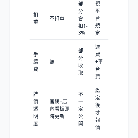
視
部
平
分
扣
不扣重
台
會
重
規
扣1-
3
%
定
運
部
手
費
分
續
無
+平
收
費
台
取
費
鑑
牌
不
定
價
官網+店
一
後
透
內看板即
定
才
明
時更新
公
報
度
開
價