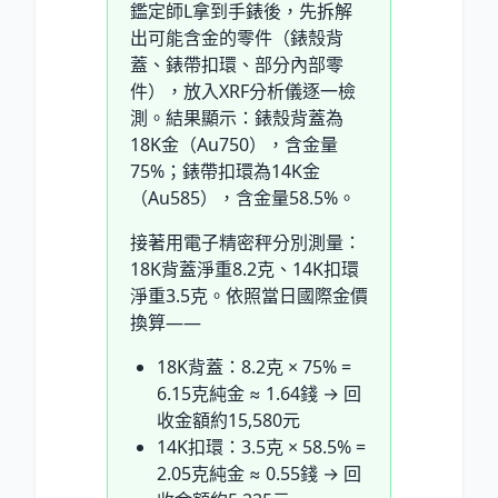
鑑定師L拿到手錶後，先拆解
出可能含金的零件（錶殼背
蓋、錶帶扣環、部分內部零
件），放入XRF分析儀逐一檢
測。結果顯示：錶殼背蓋為
18K金（Au750），含金量
75
%
；錶帶扣環為14K金
（Au585），含金量58.5
%
。
接著用電子精密秤分別測量：
18K背蓋淨重8.2克、14K扣環
淨重3.5克。依照當日國際金價
換算——
18K背蓋：8.2克 × 75
%
=
6.15克純金 ≈ 1.64錢 → 回
收金額約15,580元
14K扣環：3.5克 × 58.5
%
=
2.05克純金 ≈ 0.55錢 → 回