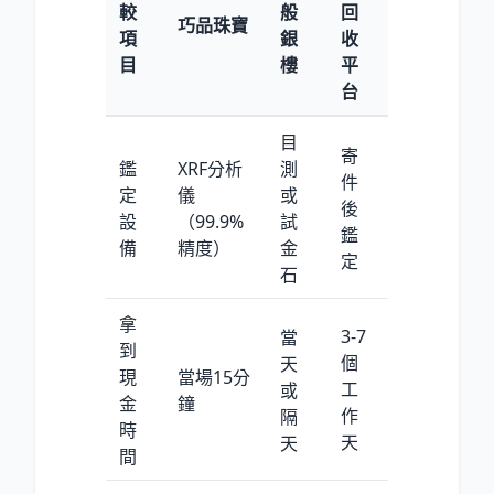
較
般
回
巧品珠寶
項
銀
收
目
樓
平
台
目
寄
鑑
XRF分析
測
件
定
儀
或
後
設
（99.9
%
試
鑑
備
精度）
金
定
石
拿
3-7
當
到
個
天
現
當場15分
工
或
金
鐘
作
隔
時
天
天
間