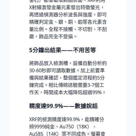
X射線激發金屬元素發出特徵螢光，
再透過偵測器分析波長與強度，即可
精確判定金、銀、銅、鉑等各元素含
量比例。全程不接觸、不切割、不刮
磨，飾品完全不受損。
5分鐘出結果——不用苦等
將飾品放入檢測槽，設備自動分析約
30-60秒即可讀取數據。加上前置準
備與結果確認，整個鑑定流程約5分
鐘完成。相比傳統送驗需要3-7個工
作天，時間成本大幅降低超過99
%
。
精度達99.9
%
——數據說話
XRF的檢測精度達99.9
%
，能精確分
辨9999純金、Au750（18K）、
Au585（14K）等不同成色。螢幕會