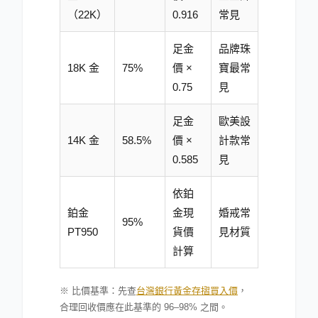
（22K）
0.916
常見
足金
品牌珠
18K 金
75%
價 ×
寶最常
0.75
見
足金
歐美設
14K 金
58.5%
價 ×
計款常
0.585
見
依鉑
鉑金
金現
婚戒常
95%
PT950
貨價
見材質
計算
※ 比價基準：先查
台灣銀行黃金存摺買入價
，
合理回收價應在此基準的 96–98% 之間。