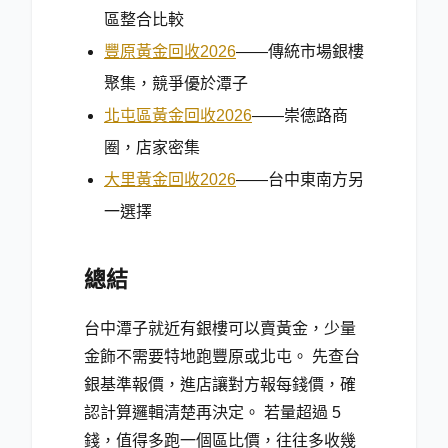
區整合比較
豐原黃金回收2026
——傳統市場銀樓
聚集，競爭優於潭子
北屯區黃金回收2026
——崇德路商
圈，店家密集
大里黃金回收2026
——台中東南方另
一選擇
總結
台中潭子就近有銀樓可以賣黃金，少量
金飾不需要特地跑豐原或北屯。 先查台
銀基準報價，進店讓對方報每錢價，確
認計算邏輯清楚再決定。 若量超過 5
錢，值得多跑一個區比價，往往多收幾