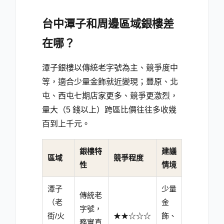
台中潭子和周邊區域銀樓差
在哪？
潭子銀樓以傳統老字號為主、競爭度中
等，適合少量金飾就近變現；豐原、北
屯、西屯七期店家更多、競爭更激烈，
量大（5 錢以上）跨區比價往往多收幾
百到上千元。
銀樓特
建議
區域
競爭程度
性
情境
潭子
少量
傳統老
（老
金
字號，
街/火
★★☆☆☆
飾、
務實直