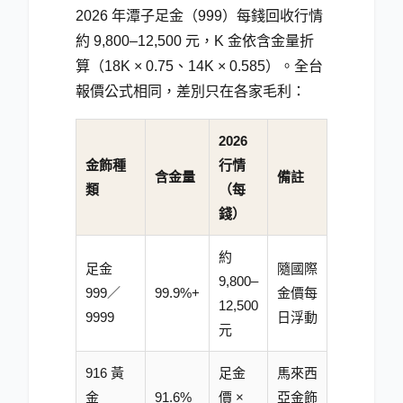
2026 年潭子足金（999）每錢回收行情
約 9,800–12,500 元，K 金依含金量折
算（18K × 0.75、14K × 0.585）。全台
報價公式相同，差別只在各家毛利：
2026
金飾種
行情
含金量
備註
類
（每
錢）
約
足金
隨國際
9,800–
999／
99.9%+
金價每
12,500
9999
日浮動
元
916 黃
足金
馬來西
金
91.6%
價 ×
亞金飾