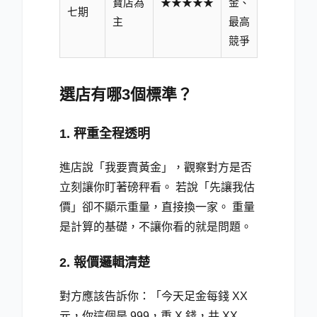
寶店為
★★★★★
金、
七期
主
最高
競爭
選店有哪3個標準？
1. 秤重全程透明
進店說「我要賣黃金」，觀察對方是否
立刻讓你盯著磅秤看。 若說「先讓我估
價」卻不顯示重量，直接換一家。 重量
是計算的基礎，不讓你看的就是問題。
2. 報價邏輯清楚
對方應該告訴你：「今天足金每錢 XX
元，你這個是 999，重 X 錢，共 XX