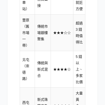
車
就近
接
站）
方便
豐原
超過
（舊
傳統市
3 錢
市場
場銀樓
★★★☆☆
時值
一
聚集
得比
帶）
5 錢
北屯
傳統與
以
（崇
新式混
★★★★☆
上、
德
合
多家
路）
比價
大量
新式珠
黃
西屯