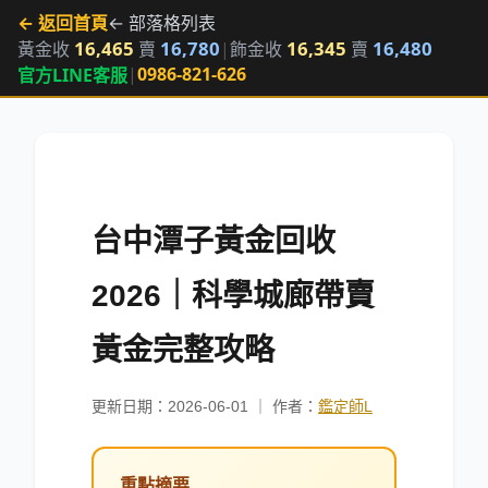
← 返回首頁
← 部落格列表
16,465
16,780
16,345
16,480
黃金收
賣
|
飾金收
賣
|
0986-821-626
官方LINE客服
台中潭子黃金回收
2026｜科學城廊帶賣
黃金完整攻略
更新日期：2026-06-01 ｜ 作者：
鑑定師L
重點摘要