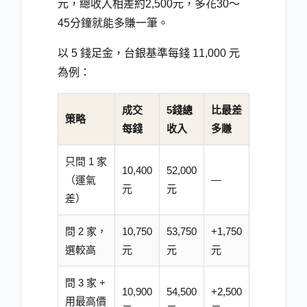
元，總收入相差約2,500元，多花30～
45分鐘就能多賺一筆。
以 5 錢足金，台銀基準每錢 11,000 元
為例：
成交
5錢總
比最差
策略
每錢
收入
多賺
只問 1 家
10,400
52,000
（運氣
—
元
元
差）
問 2 家，
10,750
53,750
+1,750
選較高
元
元
元
問 3 家 +
10,900
54,500
+2,500
用最高價