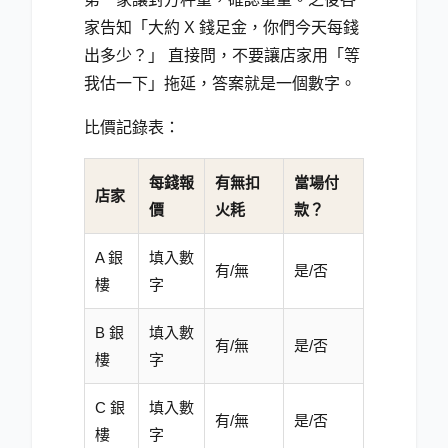
家告知「大約 X 錢足金，你們今天每錢
出多少？」 直接問，不要讓店家用「等
我估一下」拖延，答案就是一個數字。
比價記錄表：
每錢報
有無扣
當場付
店家
價
火耗
款？
A 銀
填入數
有/無
是/否
樓
字
B 銀
填入數
有/無
是/否
樓
字
C 銀
填入數
有/無
是/否
樓
字