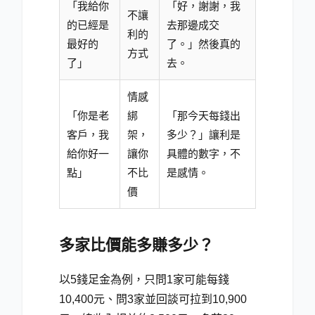
「我給你
「好，謝謝，我
不讓
的已經是
去那邊成交
利的
最好的
了。」然後真的
方式
了」
去。
情感
「你是老
綁
「那今天每錢出
客戶，我
架，
多少？」讓利是
給你好一
讓你
具體的數字，不
點」
不比
是感情。
價
多家比價能多賺多少？
以5錢足金為例，只問1家可能每錢
10,400元、問3家並回談可拉到10,900