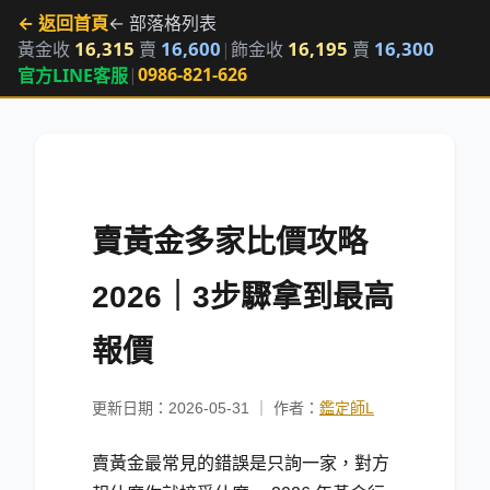
← 返回首頁
← 部落格列表
16,315
16,600
16,195
16,300
黃金收
賣
|
飾金收
賣
|
0986-821-626
官方LINE客服
賣黃金多家比價攻略
2026｜3步驟拿到最高
報價
更新日期：2026-05-31 ｜ 作者：
鑑定師L
賣黃金最常見的錯誤是只詢一家，對方