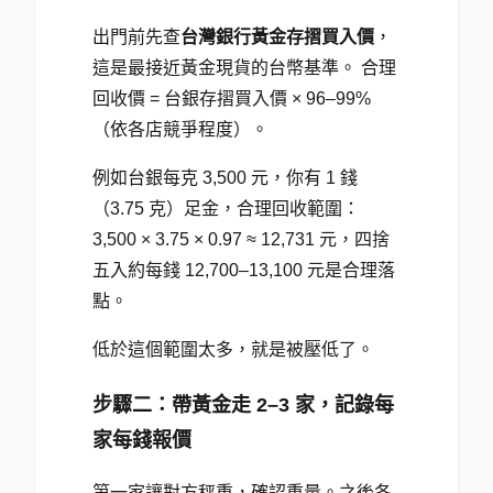
出門前先查
台灣銀行黃金存摺買入價
，
這是最接近黃金現貨的台幣基準。 合理
回收價 = 台銀存摺買入價 × 96–99%
（依各店競爭程度）。
例如台銀每克 3,500 元，你有 1 錢
（3.75 克）足金，合理回收範圍：
3,500 × 3.75 × 0.97 ≈ 12,731 元，四捨
五入約每錢 12,700–13,100 元是合理落
點。
低於這個範圍太多，就是被壓低了。
步驟二：帶黃金走 2–3 家，記錄每
家每錢報價
第一家讓對方秤重，確認重量。之後各