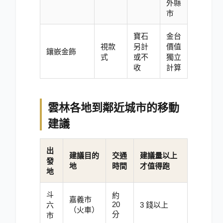
外縣
市
寶石
金台
視款
另計
價值
鑲嵌金飾
式
或不
獨立
收
計算
雲林各地到鄰近城市的移動
建議
出
建議目的
交通
建議量以上
發
地
時間
才值得跑
地
斗
約
嘉義市
20
六
3 錢以上
（火車）
分
市