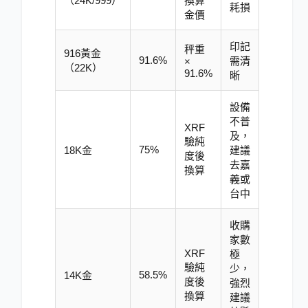
（24K/999）
換算
耗損
金價
印記
秤重
916黃金
91.6%
需清
×
（22K）
91.6%
晰
設備
不普
XRF
及，
驗純
75%
18K金
建議
度後
去嘉
換算
義或
台中
收購
家數
XRF
極
驗純
少，
58.5%
14K金
度後
強烈
換算
建議