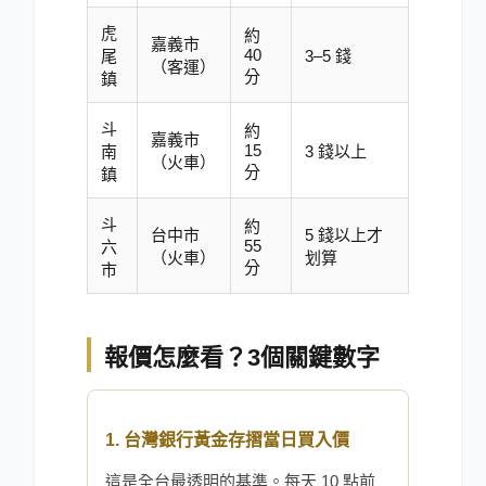
虎
約
嘉義市
40
尾
3–5 錢
（客運）
分
鎮
斗
約
嘉義市
15
南
3 錢以上
（火車）
分
鎮
斗
約
台中市
5 錢以上才
55
六
（火車）
划算
分
市
報價怎麼看？3個關鍵數字
1. 台灣銀行黃金存摺當日買入價
這是全台最透明的基準。每天 10 點前