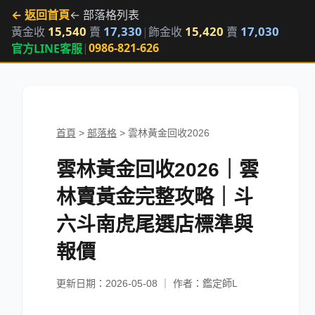
← 返回首頁
← 部落格列表
15,540
17,330
15,420
17,030
黃金收
賣
|
飾金收
賣
|
0986-821-626
官方LINE客服
首頁
>
部落格
>
雲林黃金回收2026
雲林黃金回收2026｜雲
林賣黃金完整攻略｜斗
六斗南虎尾選店標準與
報價
更新日期：2026-05-08 ｜ 作者：鑑定師L