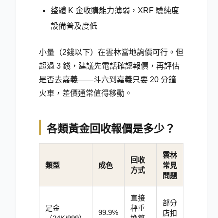
整體 K 金收購能力薄弱，XRF 驗純度
設備普及度低
小量（2錢以下）在雲林當地詢價可行。但
超過 3 錢，建議先電話確認報價，再評估
是否去嘉義——斗六到嘉義只要 20 分鐘
火車，差價通常值得移動。
各類黃金回收報價是多少？
雲林
回收
類型
成色
常見
方式
問題
直接
部分
足金
秤重
99.9%
店扣